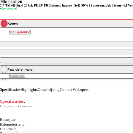
SEAT Leon
Alle foto's
1.4 TSI eHybrid 204pk PHEV FR Business Intense | SoH 90% | Panoramadak | Stuurwiel Ver
Op voorraad
Kopen
Incl. garantie
Financieren vanaf
Krediettabel
Zakelijk financieren vanaf
excl. btw
Specificaties
Highlights
Omschrijving
Contact
Verkopers
Specificaties
.
Dit zijn mijn kenmerken.
Bouwjaar
Kilometerstand
Brandstof