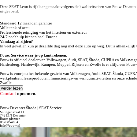
Deze SEAT Leon is rijklaar gemaakt volgens de kwaliteitseisen van Pouw. De auto 
uitgevoerd.
Standaard 12 maanden garantie
Volle tank of accu
achteruitrijcamera
Professionele reiniging van het interieur en exterieur
24/7 pechhulp binnen heel Europa
Vandaag al rijden?
In veel gevallen kun je dezelfde dag nog met deze auto op weg. Dat is afhankelij
Pouw. Service waar je op kunt rekenen.
Pouw is officieel dealer van Volkswagen, Audi, SEAT, Škoda, CUPRA en Volkswagen 
Hardenberg, Harderwijk, Kampen, Meppel, Rijssen en Zwolle is er altijd een Pouw-v
Pouw is voor jou het bekende gezicht van Volkswagen, Audi, SEAT, Škoda, CUPRA e
werkplaatsen, leaseproducten, financierings- en verhuuractiviteiten en onze scha
Zwolle.
Verder lezen
Contact
opnemen.
Pouw Deventer Škoda | SEAT Service
Solingenstraat 11
7421ZN Deventer
Route plannen
0570854854
info@pouw.nl