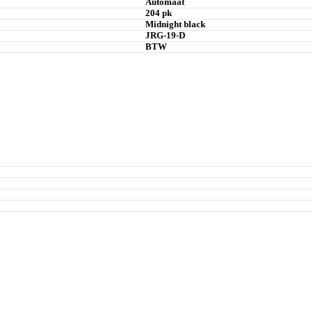
Automaat
204 pk
Midnight black
JRG-19-D
BTW