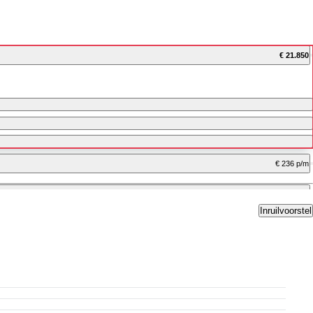
€ 21.850
€ 236 p/m
€ 309 p/m
Inruilvoorstel