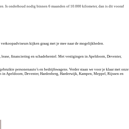
en. Is onderhoud nodig binnen 6 maanden of 10.000 kilometer, dan is dit vooraf
cruise control adaptief
e verkoopadviseurs kijken graag met je mee naar de mogelijkheden.
ease, financiering en schadeherstel. Met vestigingen in Apeldoorn, Deventer,
bruikte personenauto’s en bedrijfswagens. Verder staan we voor je klaar met onze
gen in Apeldoorn, Deventer, Hardenberg, Harderwijk, Kampen, Meppel, Rijssen en