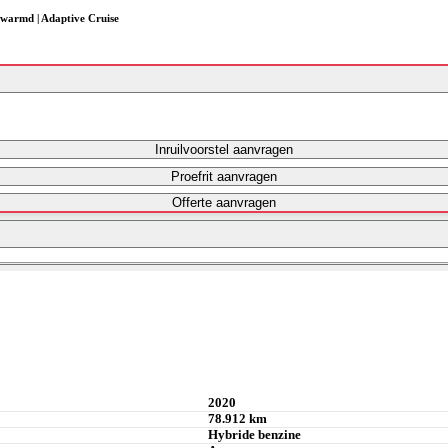
warmd | Adaptive Cruise
Inruilvoorstel aanvragen
Proefrit aanvragen
Offerte aanvragen
Maandbedrag berekenen
Maandbedrag berekenen
2020
78.912 km
Hybride benzine