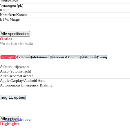
Transmissie
Vermogen (pk)
Kleur
Kenteken/Komnr.
BTW/Marge
Alle specificaties
Opties
.
Wat mij bijzonder maakt.
Highlights
Exterieur
Infotainment
Interieur & Comfort
Veiligheid
Overig
achteruitrijcamera
airco (automatisch)
airco separaat achter
Apple Carplay/Android Auto
Autonomous Emergency Braking
nog 11 opties
Alle opties
Sla de slider over
Highlights
.