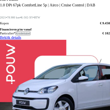
1.0 DPi 67pk ComfortLine 5p | Airco | Cruise Control | DAB
2021
78.980 km
K-502-XV
BTW
Kopen
€ 9.450
Financieren p/m vanaf
Particulier*
€ 102
Krediettabel
Bekijk details