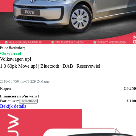
Pouw Hardenberg
Op voorraad
Volkswagen up!
1.0 60pk Move up! | Bluetooth | DAB | Reservewiel
2018
68.756 km
TJ-229-Z
Marge
Kopen
€ 9.250
Financieren p/m vanaf
Particulier*
€ 100
Krediettabel
Bekijk details