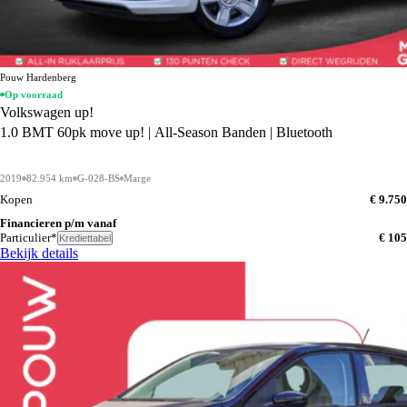
Pouw Hardenberg
Op voorraad
Volkswagen up!
1.0 BMT 60pk move up! | All-Season Banden | Bluetooth
2019
82.954 km
G-028-BS
Marge
Kopen
€ 9.750
Financieren p/m vanaf
Particulier*
€ 105
Krediettabel
Bekijk details