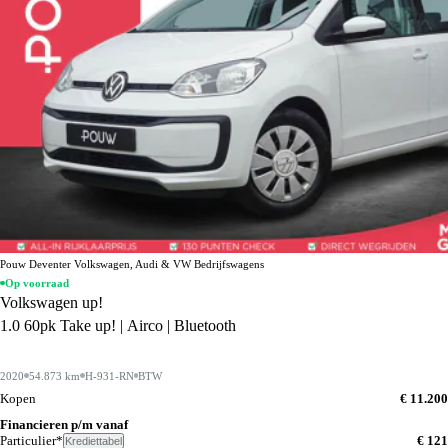
Pouw Deventer Volkswagen, Audi & VW Bedrijfswagens
Op voorraad
Volkswagen up!
1.0 60pk Take up! | Airco | Bluetooth
2020
54.873 km
H-931-RN
BTW
Kopen
€ 11.200
Financieren p/m vanaf
Particulier*
€ 121
Krediettabel