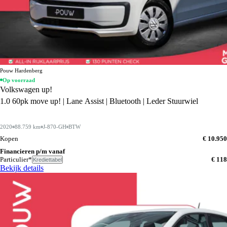
Pouw Hardenberg
Op voorraad
Volkswagen up!
1.0 60pk move up! | Lane Assist | Bluetooth | Leder Stuurwiel
2020
88.759 km
J-870-GH
BTW
Kopen
€ 10.950
Financieren p/m vanaf
Particulier*
€ 118
Krediettabel
Bekijk details