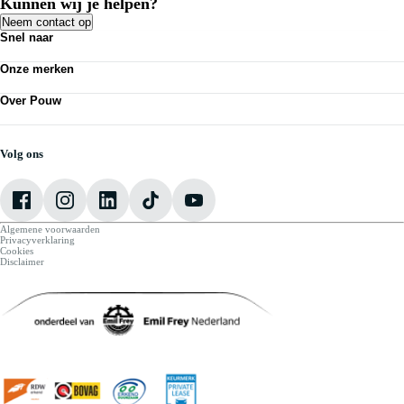
Kunnen wij je helpen?
Neem contact op
Snel naar
Acties
Onze merken
Bedrijfswagens
Kennisbank
Volkswagen
Nieuws
Over Pouw
Audi
Personenauto's
SEAT
Contact vestiging
Vestigingen
Škoda
Mijn Pouw
Werkplaatsafspraak maken
CUPRA
Over Pouw
Volg ons
VW Bedrijfswagens
Vacatures
Algemene voorwaarden
Privacyverklaring
Cookies
Disclaimer