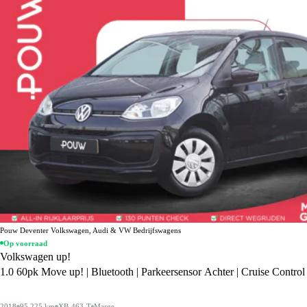
Pouw Deventer Volkswagen, Audi & VW Bedrijfswagens
Op voorraad
Volkswagen up!
1.0 60pk Move up! | Bluetooth | Parkeersensor Achter | Cruise Control
2018
95.225 km
XB-463-T
Marge