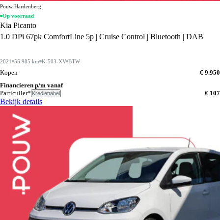
Pouw Hardenberg
Op voorraad
Kia Picanto
1.0 DPi 67pk ComfortLine 5p | Cruise Control | Bluetooth | DAB
2021
55.985 km
K-503-XV
BTW
Kopen
€ 9.950
Financieren p/m vanaf
Particulier*
€ 107
Krediettabel
Bekijk details