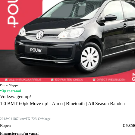
Pouw Meppel
Op voorraad
Volkswagen up!
1.0 BMT 60pk Move up! | Airco | Bluetooth | All Season Banden
2018
94.567 km
TX-723-G
Marge
Kopen
€ 9.350
Financieren p/m vanaf