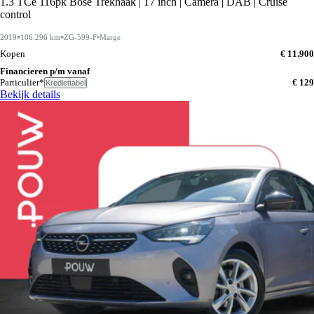
1.3 TCe 116pk Bose Trekhaak | 17 inch | Camera | DAB | Cruise
control
2019
106.296 km
ZG-599-F
Marge
Kopen
€ 11.900
Financieren p/m vanaf
Particulier*
€ 129
Krediettabel
Bekijk details