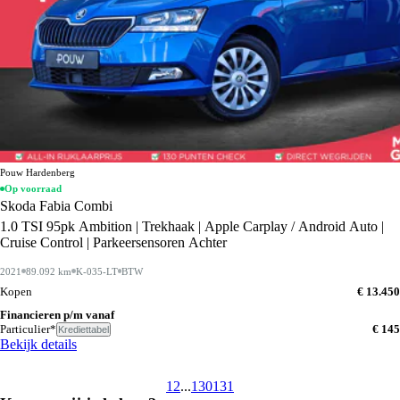
Pouw Hardenberg
Op voorraad
Skoda Fabia Combi
1.0 TSI 95pk Ambition | Trekhaak | Apple Carplay / Android Auto |
Cruise Control | Parkeersensoren Achter
2021
89.092 km
K-035-LT
BTW
Kopen
€ 13.450
Financieren p/m vanaf
Particulier*
€ 145
Krediettabel
Bekijk details
1
2
...
130
131