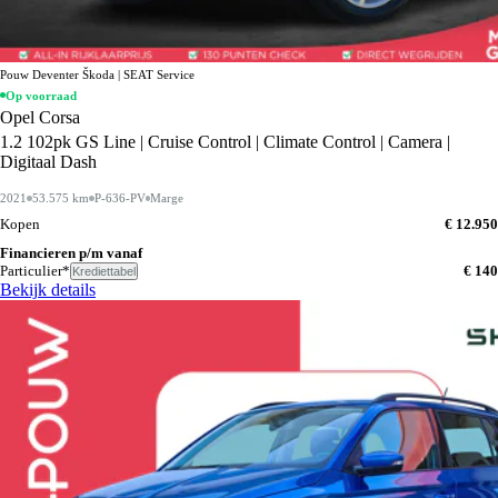
Pouw Deventer Škoda | SEAT Service
Op voorraad
Opel Corsa
1.2 102pk GS Line | Cruise Control | Climate Control | Camera |
Digitaal Dash
2021
53.575 km
P-636-PV
Marge
Kopen
€ 12.950
Financieren p/m vanaf
Particulier*
€ 140
Krediettabel
Bekijk details