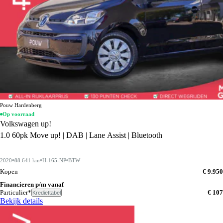
Pouw Hardenberg
Op voorraad
Volkswagen up!
1.0 60pk Move up! | DAB | Lane Assist | Bluetooth
2020
88.641 km
H-165-NP
BTW
Kopen
€ 9.950
Financieren p/m vanaf
Particulier*
€ 107
Krediettabel
Bekijk details