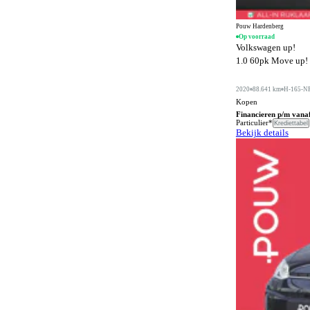
Buitenspiegels in carrosseriekleur
565
Buitentemperatuurmeter
46
Pouw Hardenberg
Op voorraad
Volkswagen up!
Bumpers in carrosseriekleur
389
1.0 60pk Move up! |
Carkit
183
2020
88.641 km
H-165-N
Centrale deurvergrendeling afstandbediend
873
Kopen
Climate control
Financieren p/m vana
1268
Particulier*
Krediettabel
Bekijk details
Comfortstoelen
439
Connected services
1362
Cruise control
427
DVD speler
6
Dakrails
771
Dakspoiler
236
Differentieelslot
26
Digitaal instrumentenpaneel
91