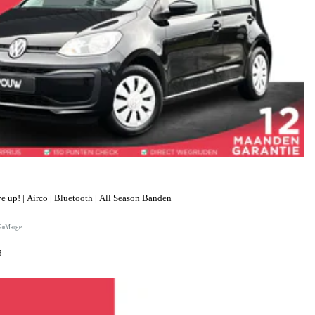
up! | Airco | Bluetooth | All Season Banden
G
Marge
f