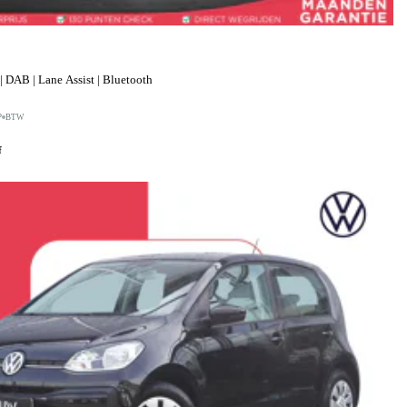
 DAB | Lane Assist | Bluetooth
P
BTW
f