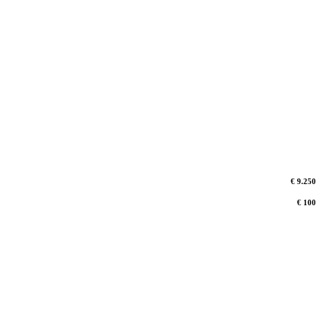
€ 9.250
€ 100