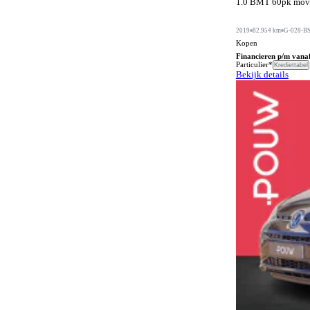
1.0 BMT 60pk move 
Automatische dimlichten
1083
Automatische parkeerassistent
581
2019
82.954 km
G-028-B
Kopen
Bagageafdekking
278
Financieren p/m vana
Particulier*
Krediettabel
Bagagescheidingsnet
171
Bekijk details
Bandenreparatieset
70
Bandenspanningscontrole
1448
Bestuurdersstoel in hoogte verstelbaar
709
Bestuurdersstoel met massagefunctie
188
Bi-xenon verlichting
1
Bluetooth carkit
72
Bochtenverlichting
650
Boordcomputer
462
Botspreventiesysteem
1367
Botswaarschuwingsysteem
989