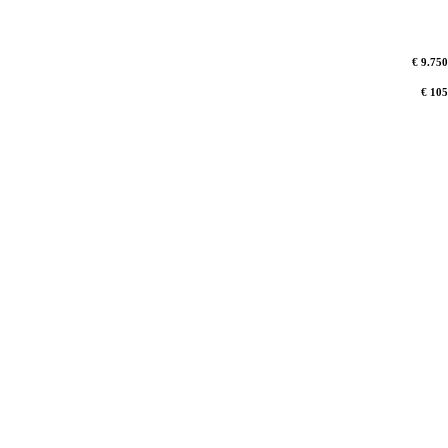
€ 9.750
€ 105