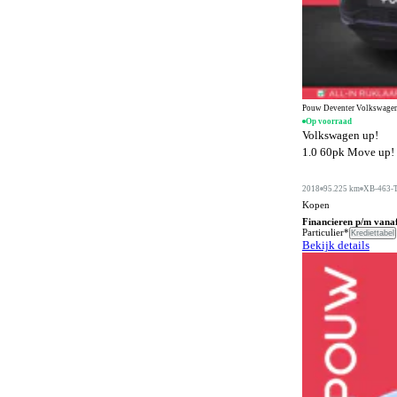
Digitale radio-ontvangst
10
Dodehoeksignalering
863
Draadloos opladen mobiele telefoon
1039
ESP
1350
Pouw Deventer Volkswagen
Elektrisch bedienbaar dakraam
302
Op voorraad
Volkswagen up!
Elektrisch bedienbaar schuif/kanteldak
3
1.0 60pk Move up! |
Elektrisch bedienbaar schuifdak
1
2018
95.225 km
XB-463-
Elektrisch bedienbare achterklep
663
Kopen
Financieren p/m vana
Elektrisch bedienbare cabrioletkap
Particulier*
7
Krediettabel
Bekijk details
Elektrisch bedienbare ramen achter
702
Elektrisch bedienbare ramen voor
796
Elektrisch bedienbare ramen voor en achter
540
Elektrisch inklapbare buitenspiegels
1075
Elektrisch uitklapbare trekhaak
227