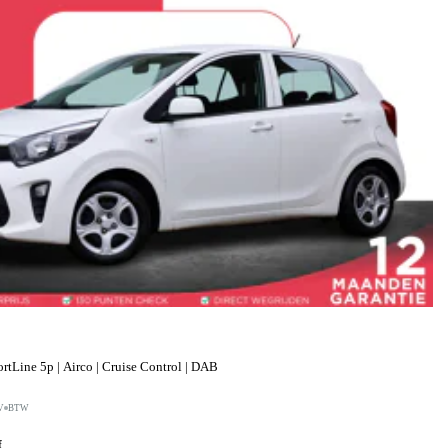
tLine 5p | Airco | Cruise Control | DAB
V
BTW
f