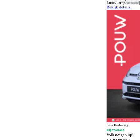
Airbags
9
Particulier*
Krediettabel
Bekijk details
SQ8 Sportback e-tron
1
Airconditioning
164
SQ8 e-tron
1
Airconditioning achter
470
TT
1
Alarmsysteem
1496
e-tron GT
2
Alarmsysteem klasse I
1234
Alarmsysteem klasse III
98
Alcantara bekleding
136
Android Auto
1370
Anti-slipregeling
1109
Antiblokkeersysteem
1463
Apple CarPlay
1370
Automatisch dimmende binnenspiegel
1318
Automatisch dimmende buitenspiegels
358
Pouw Hardenberg
Op voorraad
Automatisch noodremsysteem
1363
Volkswagen up!