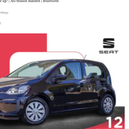
up! | All-Season Banden | Bluetooth
S
Marge
f