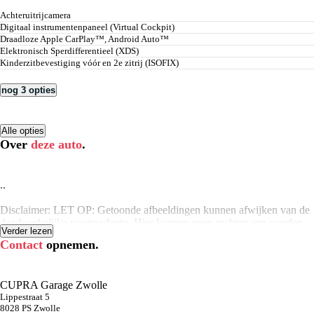
Achteruitrijcamera
Digitaal instrumentenpaneel (Virtual Cockpit)
Draadloze Apple CarPlay™, Android Auto™
Elektronisch Sperdifferentieel (XDS)
Kinderzitbevestiging vóór en 2e zitrij (ISOFIX)
nog 3 opties
Alle opties
Over
deze auto
.
..
Disclaimer: LET OP: Getoonde afbeeldingen kunnen afwijken van de
daadwerkelijke voorraadauto. Hier kunnen geen rechten aan worden
Verder lezen
ontleend. Vraag onze verkoopadviseurs naar specificaties van deze
Contact
opnemen.
auto.
CUPRA Garage Zwolle
Lippestraat 5
8028 PS Zwolle