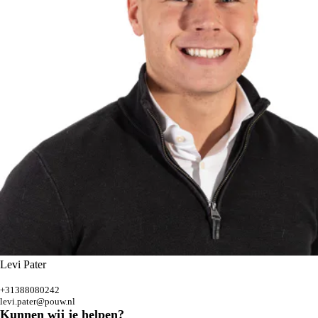
Levi Pater
+31388080242
levi.pater@pouw.nl
Kunnen wij je helpen?