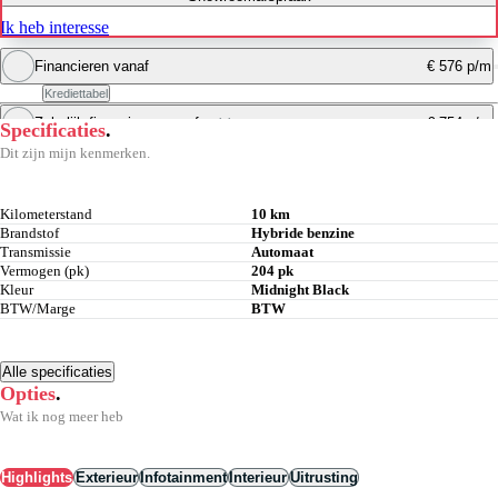
Ik heb interesse
Financieren vanaf
€ 576 p/m
Krediettabel
Zakelijk financieren vanaf
€ 754 p/m
excl. btw
Specificaties
.
Maandbedrag berekenen
Dit zijn mijn kenmerken.
Maandbedrag berekenen
Kilometerstand
10 km
Brandstof
Hybride benzine
Transmissie
Automaat
Vermogen (pk)
204 pk
Kleur
Midnight Black
BTW/Marge
BTW
Alle specificaties
Opties
.
Wat ik nog meer heb
Highlights
Exterieur
Infotainment
Interieur
Uitrusting