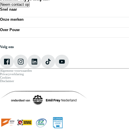
Neem contact op
Snel naar
Acties
Onze merken
Bedrijfswagens
Kennisbank
Volkswagen
Nieuws
Over Pouw
Audi
Personenauto's
SEAT
Contact vestiging
Vestigingen
Škoda
Mijn Pouw
Werkplaatsafspraak maken
CUPRA
Over Pouw
Volg ons
VW Bedrijfswagens
Vacatures
Algemene voorwaarden
Privacyverklaring
Cookies
Disclaimer