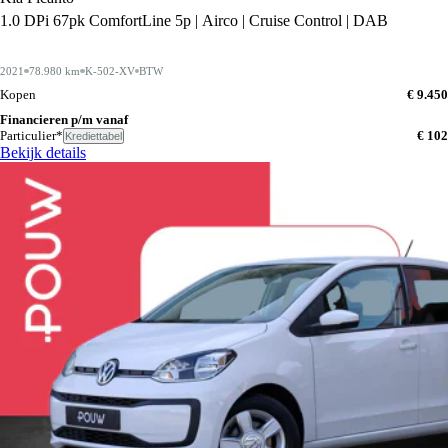
1.0 DPi 67pk ComfortLine 5p | Airco | Cruise Control | DAB
2021
78.980 km
K-502-XV
BTW
Kopen
€ 9.450
Financieren p/m vanaf
Particulier*
€ 102
Krediettabel
Bekijk details