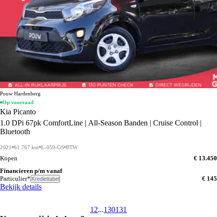
Pouw Hardenberg
Op voorraad
Kia Picanto
1.0 DPi 67pk ComfortLine | All-Season Banden | Cruise Control |
Bluetooth
2021
61.767 km
L-059-GS
BTW
Kopen
€ 13.450
Financieren p/m vanaf
Particulier*
€ 145
Krediettabel
Bekijk details
1
2
...
130
131