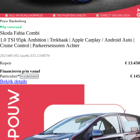
Pouw Hardenberg
Op voorraad
Skoda Fabia Combi
1.0 TSI 95pk Ambition | Trekhaak | Apple Carplay / Android Auto |
Cruise Control | Parkeersensoren Achter
2021
89.092 km
K-035-LT
BTW
Kopen
€ 13.450
Financieren p/m vanaf
Particulier*
€ 145
Krediettabel
Bekijk details