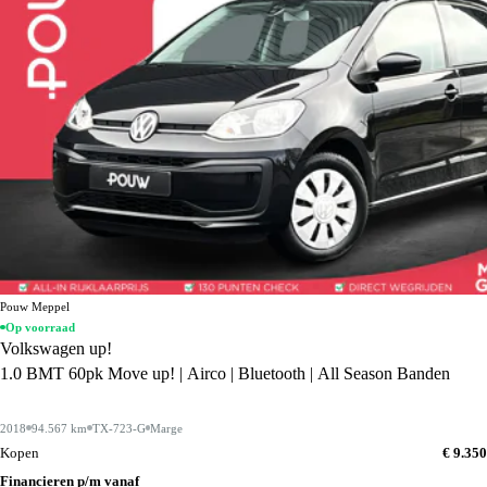
Pouw Meppel
Op voorraad
Volkswagen up!
1.0 BMT 60pk Move up! | Airco | Bluetooth | All Season Banden
2018
94.567 km
TX-723-G
Marge
Kopen
€ 9.350
Financieren p/m vanaf