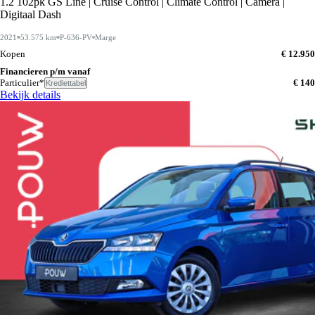
1.2 102pk GS Line | Cruise Control | Climate Control | Camera |
Digitaal Dash
2021
53.575 km
P-636-PV
Marge
Kopen
€ 12.950
Financieren p/m vanaf
Particulier*
€ 140
Krediettabel
Bekijk details