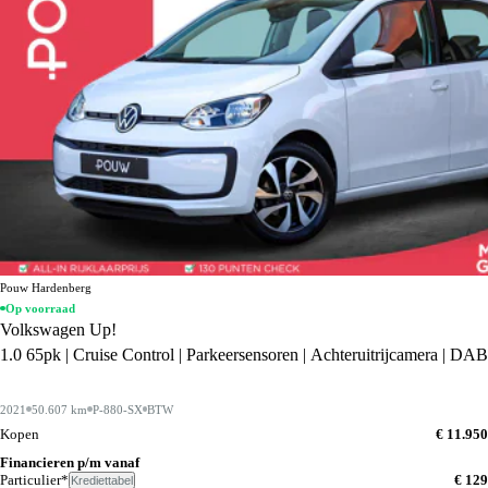
Pouw Hardenberg
Op voorraad
Volkswagen Up!
1.0 65pk | Cruise Control | Parkeersensoren | Achteruitrijcamera | DAB
2021
50.607 km
P-880-SX
BTW
Kopen
€ 11.950
Financieren p/m vanaf
Particulier*
€ 129
Krediettabel