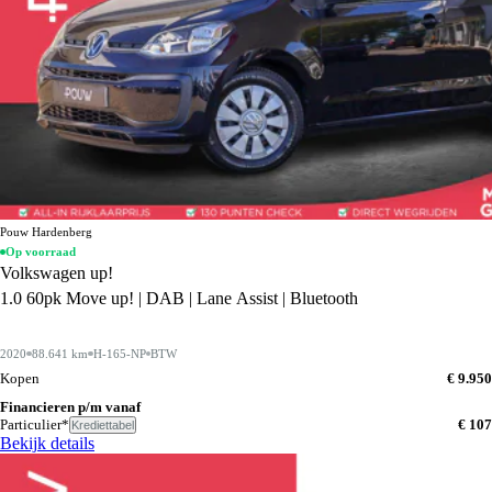
Pouw Hardenberg
Op voorraad
Volkswagen up!
1.0 60pk Move up! | DAB | Lane Assist | Bluetooth
2020
88.641 km
H-165-NP
BTW
Kopen
€ 9.950
Financieren p/m vanaf
Particulier*
€ 107
Krediettabel
Bekijk details