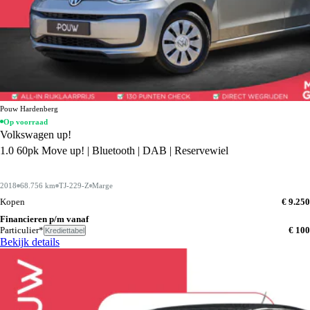
Pouw Hardenberg
Op voorraad
Volkswagen up!
1.0 60pk Move up! | Bluetooth | DAB | Reservewiel
2018
68.756 km
TJ-229-Z
Marge
Kopen
€ 9.250
Financieren p/m vanaf
Particulier*
€ 100
Krediettabel
Bekijk details