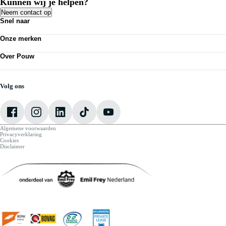
Kunnen wij je helpen?
Neem contact op
Snel naar
Acties
Onze merken
Bedrijfswagens
Kennisbank
Volkswagen
Nieuws
Over Pouw
Audi
Personenauto's
SEAT
Contact vestiging
Vestigingen
Škoda
Mijn Pouw
Werkplaatsafspraak maken
CUPRA
Over Pouw
Volg ons
VW Bedrijfswagens
Vacatures
Algemene voorwaarden
Privacyverklaring
Cookies
Disclaimer