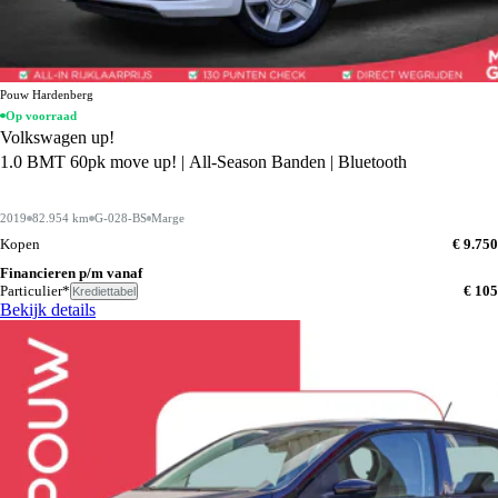
Pouw Hardenberg
Op voorraad
Volkswagen up!
1.0 BMT 60pk move up! | All-Season Banden | Bluetooth
2019
82.954 km
G-028-BS
Marge
Kopen
€ 9.750
Financieren p/m vanaf
Particulier*
€ 105
Krediettabel
Bekijk details