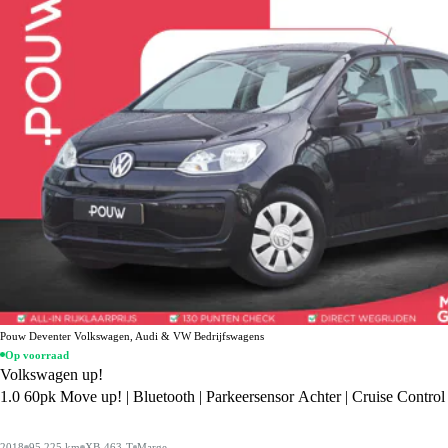
Pouw Deventer Volkswagen, Audi & VW Bedrijfswagens
Op voorraad
Volkswagen up!
1.0 60pk Move up! | Bluetooth | Parkeersensor Achter | Cruise Control
2018
95.225 km
XB-463-T
Marge