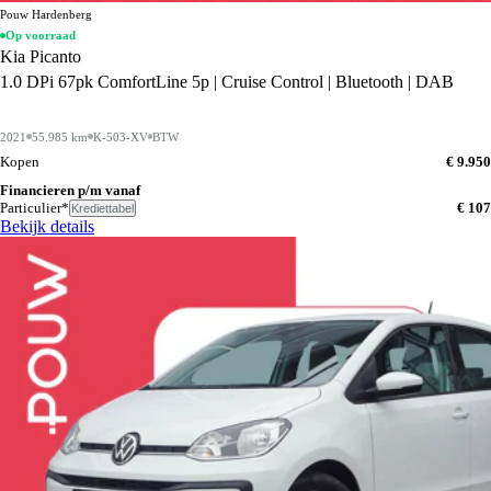
Pouw Hardenberg
Op voorraad
Kia Picanto
1.0 DPi 67pk ComfortLine 5p | Cruise Control | Bluetooth | DAB
2021
55.985 km
K-503-XV
BTW
Kopen
€ 9.950
Financieren p/m vanaf
Particulier*
€ 107
Krediettabel
Bekijk details