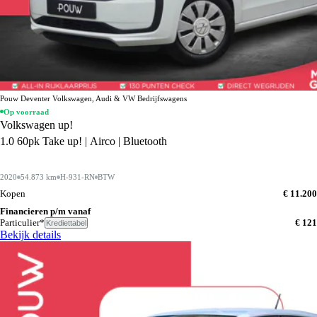
Pouw Deventer Volkswagen, Audi & VW Bedrijfswagens
Op voorraad
Volkswagen up!
1.0 60pk Take up! | Airco | Bluetooth
2020
54.873 km
H-931-RN
BTW
Kopen
€ 11.200
Financieren p/m vanaf
Particulier*
€ 121
Krediettabel
Bekijk details