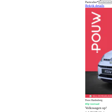
Airbags
9
Particulier*
Krediettabel
Bekijk details
SQ8 Sportback e-tron
1
Airconditioning
164
SQ8 e-tron
1
Airconditioning achter
471
TT
1
Alarmsysteem
1499
e-tron GT
2
Alarmsysteem klasse I
1237
Alarmsysteem klasse III
98
Alcantara bekleding
137
Android Auto
1373
Anti-slipregeling
1111
Antiblokkeersysteem
1466
Apple CarPlay
1373
Automatisch dimmende binnenspiegel
1321
Automatisch dimmende buitenspiegels
358
Pouw Hardenberg
Op voorraad
Automatisch noodremsysteem
1366
Volkswagen up!