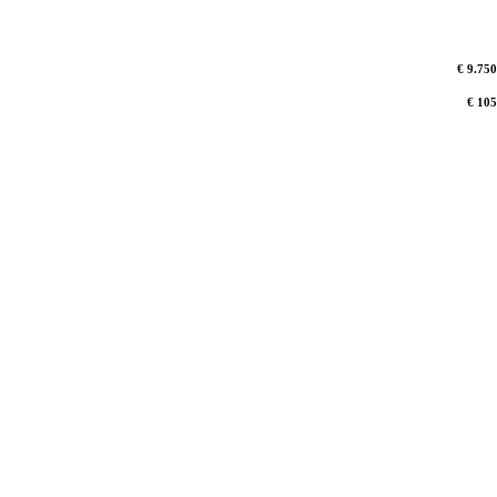
€ 9.750
€ 105