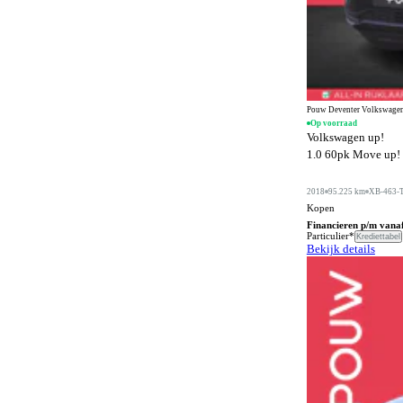
Digitale radio-ontvangst
10
Dodehoeksignalering
864
Draadloos opladen mobiele telefoon
1041
ESP
1353
Pouw Deventer Volkswagen
Elektrisch bedienbaar dakraam
302
Op voorraad
Volkswagen up!
Elektrisch bedienbaar schuif/kanteldak
3
1.0 60pk Move up! |
Elektrisch bedienbaar schuifdak
1
2018
95.225 km
XB-463-
Elektrisch bedienbare achterklep
664
Kopen
Financieren p/m vana
Elektrisch bedienbare cabrioletkap
Particulier*
7
Krediettabel
Bekijk details
Elektrisch bedienbare ramen achter
703
Elektrisch bedienbare ramen voor
797
Elektrisch bedienbare ramen voor en achter
541
Elektrisch inklapbare buitenspiegels
1078
Elektrisch uitklapbare trekhaak
227