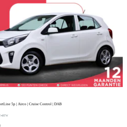
tLine 5p | Airco | Cruise Control | DAB
V
BTW
f