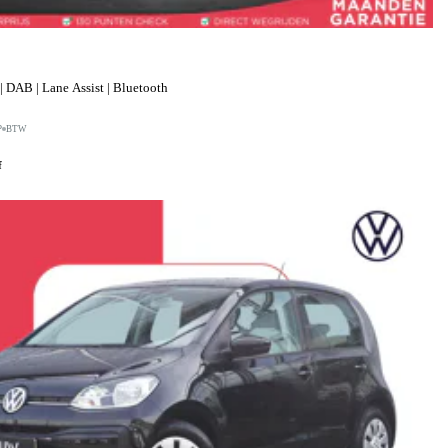
 DAB | Lane Assist | Bluetooth
P
BTW
f