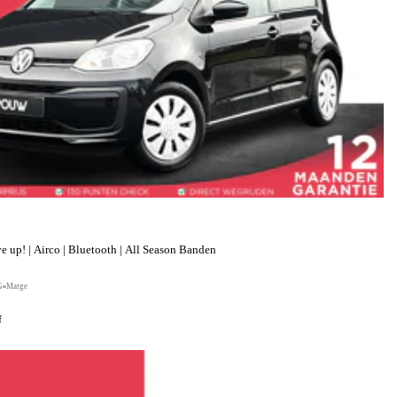
up! | Airco | Bluetooth | All Season Banden
G
Marge
f