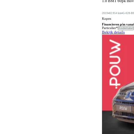
1.0 BMT 60pk move 
Automatische dimlichten
1085
Automatische parkeerassistent
582
2019
82.954 km
G-028-B
Kopen
Bagageafdekking
280
Financieren p/m vana
Particulier*
Krediettabel
Bagagescheidingsnet
173
Bekijk details
Bandenreparatieset
70
Bandenspanningscontrole
1451
Bestuurdersstoel in hoogte verstelbaar
712
Bestuurdersstoel met massagefunctie
189
Bi-xenon verlichting
1
Bluetooth carkit
72
Bochtenverlichting
651
Boordcomputer
463
Botspreventiesysteem
1370
Botswaarschuwingsysteem
992