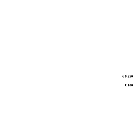
€ 9.250
€ 100