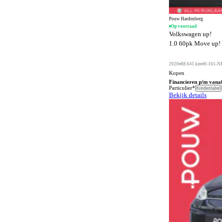
Buitenspiegels in carrosseriekleur
565
Buitentemperatuurmeter
46
Pouw Hardenberg
Op voorraad
Volkswagen up!
Bumpers in carrosseriekleur
391
1.0 60pk Move up! |
Carkit
183
2020
88.641 km
H-165-N
Centrale deurvergrendeling afstandbediend
875
Kopen
Climate control
Financieren p/m vana
1271
Particulier*
Krediettabel
Bekijk details
Comfortstoelen
440
Connected services
1365
Cruise control
428
DVD speler
6
Dakrails
773
Dakspoiler
236
Differentieelslot
26
Digitaal instrumentenpaneel
91