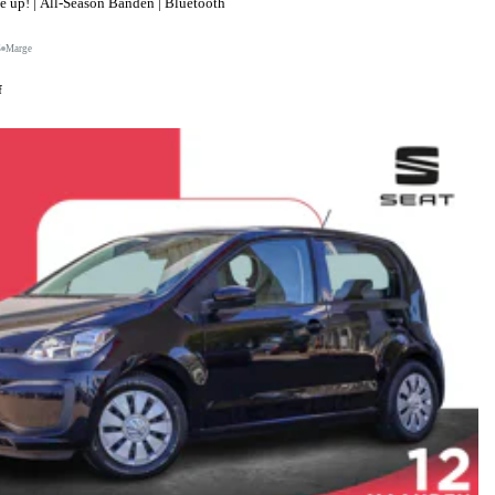
up! | All-Season Banden | Bluetooth
S
Marge
f