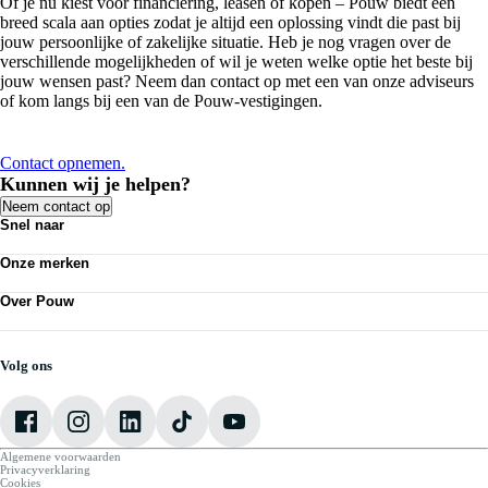
Of je nu kiest voor financiering, leasen of kopen – Pouw biedt een
breed scala aan opties zodat je altijd een oplossing vindt die past bij
jouw persoonlijke of zakelijke situatie. Heb je nog vragen over de
verschillende mogelijkheden of wil je weten welke optie het beste bij
jouw wensen past? Neem dan contact op met een van onze adviseurs
of kom langs bij een van de Pouw-vestigingen.
Contact opnemen.
Kunnen wij je helpen?
Neem contact op
Snel naar
Acties
Onze merken
Bedrijfswagens
Kennisbank
Volkswagen
Nieuws
Over Pouw
Audi
Personenauto's
SEAT
Contact vestiging
Vestigingen
Škoda
Mijn Pouw
Werkplaatsafspraak maken
CUPRA
Over Pouw
Volg ons
VW Bedrijfswagens
Vacatures
Algemene voorwaarden
Privacyverklaring
Cookies