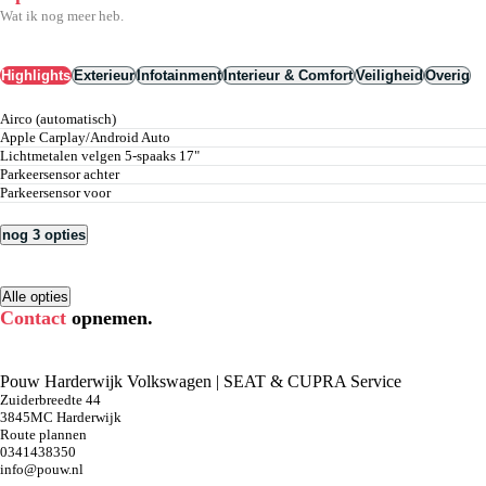
Wat ik nog meer heb.
Highlights
Exterieur
Infotainment
Interieur & Comfort
Veiligheid
Overig
airco (automatisch)
Apple Carplay/Android Auto
lichtmetalen velgen 5-spaaks 17"
parkeersensor achter
parkeersensor voor
nog 3 opties
Alle opties
Contact
opnemen.
Pouw Harderwijk Volkswagen | SEAT & CUPRA Service
Zuiderbreedte 44
3845MC Harderwijk
Route plannen
0341438350
info@pouw.nl