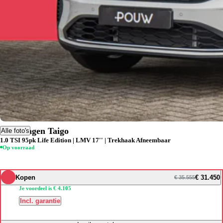
Volkswagen Taigo
Alle foto's
1.0 TSI 95pk Life Edition | LMV 17'' | Trekhaak Afneembaar
Op voorraad
Kopen
€ 31.450
€ 35.555
Je voordeel is € 4.105
Incl. garantie