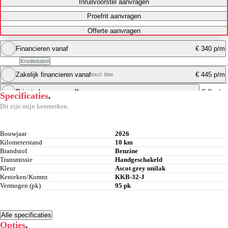
Inruilvoorstel aanvragen
Proefrit aanvragen
Offerte aanvragen
Financieren vanaf
€ 340 p/m
Krediettabel
Zakelijk financieren vanaf
€ 445 p/m
excl. btw
Maandbedrag berekenen
€ 0 p/m
Private leasen vanaf*
Specificaties
.
Maandbedrag berekenen
Dit zijn mijn kenmerken.
Maandbedrag berekenen
Bouwjaar
2026
Kilometerstand
10 km
Brandstof
Benzine
Transmissie
Handgeschakeld
Kleur
Ascot grey unilak
Kenteken/Komnr.
KKB-32-J
Vermogen (pk)
95 pk
Alle specificaties
Opties
.