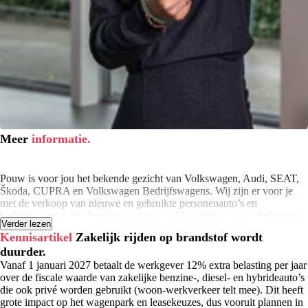
Meer
informatie.
Pouw is voor jou het bekende gezicht van Volkswagen, Audi, SEAT,
Škoda, CUPRA en Volkswagen Bedrijfswagens. Wij zijn er voor je
met de verkoop van nieuwe en gebruikte personenauto’s en
bedrijfswagens. Verder staan we voor je klaar met onze werkplaatsen,
Verder lezen
leaseproducten, financierings- en verhuuractiviteiten en onze
Kennisartikel
Zakelijk rijden op brandstof wordt
schadeherstelbedrijven. Klaar om samen met jou op weg te gaan. Je
duurder.
vindt onze vestigingen in Apeldoorn, Deventer, Hardenberg,
Harderwijk, Kampen, Meppel, Rijssen en Zwolle.
Vanaf 1 januari 2027 betaalt de werkgever 12% extra belasting per jaar
over de fiscale waarde van zakelijke benzine-, diesel- en hybrideauto’s
die ook privé worden gebruikt (woon-werkverkeer telt mee). Dit heeft
grote impact op het wagenpark en leasekeuzes, dus vooruit plannen in