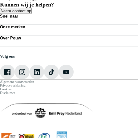
Kunnen wij je helpen?
Neem contact op
Snel naar
Acties
Onze merken
Bedrijfswagens
Personenauto's
Volkswagen
Kennisbank
Over Pouw
Audi
Nieuws
SEAT
Over Pouw
Vestigingen
Škoda
Contact vestiging
Werkplaatsafspraak maken
CUPRA
Vacatures
Volg ons
VW Bedrijfswagens
Mijn Pouw
Algemene voorwaarden
Privacyverklaring
Cookies
Disclaimer