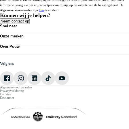
informatie, vraag uw dealer, contactpersoon of kijk op de website van de belastingdienst. De
Algemene Voorwaarden zijn
hier
te vinden.
Kunnen wij je helpen?
Neem contact op
Snel naar
Acties
Onze merken
Bedrijfswagens
Personenauto's
Volkswagen
Kennisbank
Over Pouw
Audi
Nieuws
SEAT
Over Pouw
Vestigingen
Škoda
Contact vestiging
Werkplaatsafspraak maken
CUPRA
Vacatures
Volg ons
VW Bedrijfswagens
Mijn Pouw
Algemene voorwaarden
Privacyverklaring
Cookies
Disclaimer