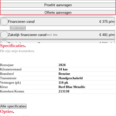
Proefrit aanvragen
Offerte aanvragen
Financieren vanaf
€ 375 p/m
Krediettabel
Zakelijk financieren vanaf
€ 491 p/m
excl. btw
Maandbedrag berekenen
Private leasen vanaf*
€ 561 p/m
Specificaties
.
Maandbedrag berekenen
Dit zijn mijn kenmerken.
Maandbedrag berekenen
Bouwjaar
2026
Kilometerstand
10 km
Brandstof
Benzine
Transmissie
Handgeschakeld
Vermogen (pk)
116 pk
Kleur
Reef Blue Metallic
Kenteken/Komnr.
213138
Alle specificaties
Opties
.