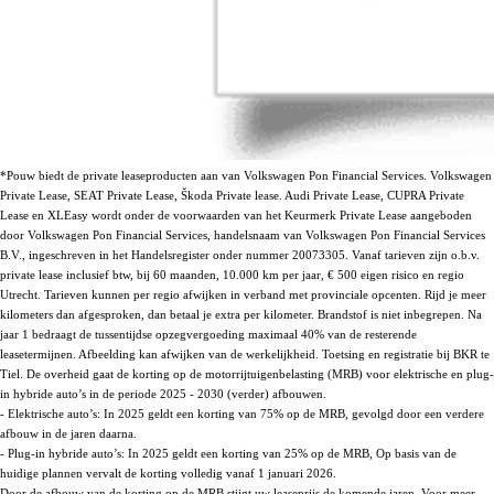
*Pouw biedt de private leaseproducten aan van Volkswagen Pon Financial Services. Volkswagen
Private Lease, SEAT Private Lease, Škoda Private lease. Audi Private Lease, CUPRA Private
Lease en XLEasy wordt onder de voorwaarden van het Keurmerk Private Lease aangeboden
door Volkswagen Pon Financial Services, handelsnaam van Volkswagen Pon Financial Services
B.V., ingeschreven in het Handelsregister onder nummer 20073305. Vanaf tarieven zijn o.b.v.
private lease inclusief btw, bij 60 maanden, 10.000 km per jaar, € 500 eigen risico en regio
Utrecht. Tarieven kunnen per regio afwijken in verband met provinciale opcenten. Rijd je meer
kilometers dan afgesproken, dan betaal je extra per kilometer. Brandstof is niet inbegrepen. Na
jaar 1 bedraagt de tussentijdse opzegvergoeding maximaal 40% van de resterende
leasetermijnen. Afbeelding kan afwijken van de werkelijkheid. Toetsing en registratie bij BKR te
Tiel. De overheid gaat de korting op de motorrijtuigenbelasting (MRB) voor elektrische en plug-
in hybride auto’s in de periode 2025 - 2030 (verder) afbouwen.
- Elektrische auto’s: In 2025 geldt een korting van 75% op de MRB, gevolgd door een verdere
afbouw in de jaren daarna.
- Plug-in hybride auto’s: In 2025 geldt een korting van 25% op de MRB, Op basis van de
huidige plannen vervalt de korting volledig vanaf 1 januari 2026.
Door de afbouw van de korting op de MRB stijgt uw leaseprijs de komende jaren. Voor meer