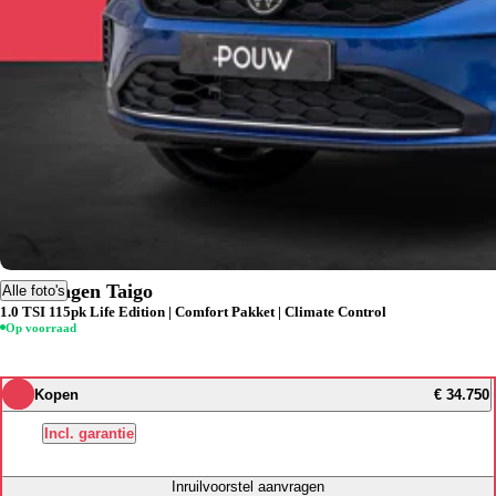
Volkswagen Taigo
Alle foto's
1.0 TSI 115pk Life Edition | Comfort Pakket | Climate Control
Op voorraad
Kopen
€ 34.750
Incl. garantie
Inruilvoorstel aanvragen