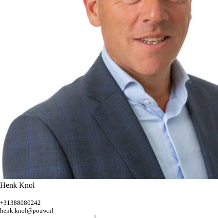
Henk Knol
+31388080242
henk.knol@pouw.nl