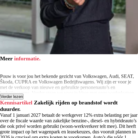
Meer
informatie.
Pouw is voor jou het bekende gezicht van Volkswagen, Audi, SEAT,
Škoda, CUPRA en Volkswagen Bedrijfswagens. Wij zijn er voor je
met de verkoop van nieuwe en gebruikte personenauto’s en
bedrijfswagens. Verder staan we voor je klaar met onze werkplaatsen,
Verder lezen
leaseproducten, financierings- en verhuuractiviteiten en onze
Kennisartikel
Zakelijk rijden op brandstof wordt
schadeherstelbedrijven. Klaar om samen met jou op weg te gaan. Je
duurder.
vindt onze vestigingen in Apeldoorn, Deventer, Hardenberg,
Harderwijk, Kampen, Meppel, Rijssen en Zwolle.
Vanaf 1 januari 2027 betaalt de werkgever 12% extra belasting per jaar
over de fiscale waarde van zakelijke benzine-, diesel- en hybrideauto’s
die ook privé worden gebruikt (woon-werkverkeer telt mee). Dit heeft
grote impact op het wagenpark en leasekeuzes, dus vooruit plannen in
2026 is cruciaal om extra kosten te voorkomen. Auto’s die vóór 1