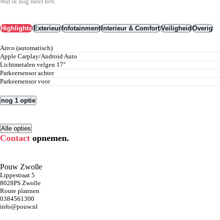
Wat ik nog meer heb.
Highlights
Exterieur
Infotainment
Interieur & Comfort
Veiligheid
Overig
airco (automatisch)
Apple Carplay/Android Auto
lichtmetalen velgen 17"
parkeersensor achter
parkeersensor voor
nog 1 optie
Alle opties
Contact
opnemen.
Pouw Zwolle
Lippestraat 5
8028PS Zwolle
Route plannen
0384561300
info@pouw.nl