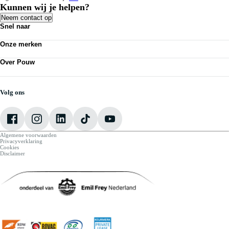
Kunnen wij je helpen?
Neem contact op
Snel naar
Acties
Onze merken
Bedrijfswagens
Personenauto's
Volkswagen
Kennisbank
Over Pouw
Audi
Nieuws
SEAT
Over Pouw
Vestigingen
Škoda
Contact vestiging
Werkplaatsafspraak maken
CUPRA
Vacatures
Volg ons
VW Bedrijfswagens
Mijn Pouw
Algemene voorwaarden
Privacyverklaring
Cookies
Disclaimer