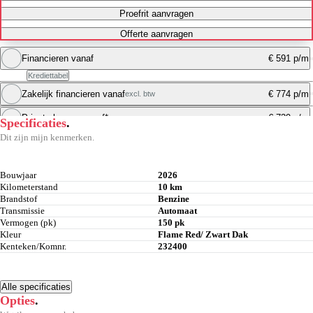
Proefrit aanvragen
Offerte aanvragen
Financieren vanaf
€ 591 p/m
Krediettabel
Zakelijk financieren vanaf
€ 774 p/m
excl. btw
Maandbedrag berekenen
Private leasen vanaf*
€ 739 p/m
Specificaties
.
Maandbedrag berekenen
Dit zijn mijn kenmerken.
Maandbedrag berekenen
Bouwjaar
2026
Kilometerstand
10 km
Brandstof
Benzine
Transmissie
Automaat
Vermogen (pk)
150 pk
Kleur
Flame Red/ Zwart Dak
Kenteken/Komnr.
232400
Alle specificaties
Opties
.