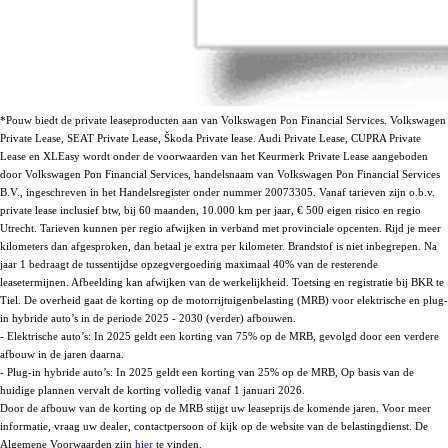
*Pouw biedt de private leaseproducten aan van Volkswagen Pon Financial Services. Volkswagen
Private Lease, SEAT Private Lease, Škoda Private lease. Audi Private Lease, CUPRA Private
Lease en XLEasy wordt onder de voorwaarden van het Keurmerk Private Lease aangeboden
door Volkswagen Pon Financial Services, handelsnaam van Volkswagen Pon Financial Services
B.V., ingeschreven in het Handelsregister onder nummer 20073305. Vanaf tarieven zijn o.b.v.
private lease inclusief btw, bij 60 maanden, 10.000 km per jaar, € 500 eigen risico en regio
Utrecht. Tarieven kunnen per regio afwijken in verband met provinciale opcenten. Rijd je meer
kilometers dan afgesproken, dan betaal je extra per kilometer. Brandstof is niet inbegrepen. Na
jaar 1 bedraagt de tussentijdse opzegvergoeding maximaal 40% van de resterende
leasetermijnen. Afbeelding kan afwijken van de werkelijkheid. Toetsing en registratie bij BKR te
Tiel. De overheid gaat de korting op de motorrijtuigenbelasting (MRB) voor elektrische en plug-
in hybride auto’s in de periode 2025 - 2030 (verder) afbouwen.
- Elektrische auto’s: In 2025 geldt een korting van 75% op de MRB, gevolgd door een verdere
afbouw in de jaren daarna.
- Plug-in hybride auto’s: In 2025 geldt een korting van 25% op de MRB, Op basis van de
huidige plannen vervalt de korting volledig vanaf 1 januari 2026.
Door de afbouw van de korting op de MRB stijgt uw leaseprijs de komende jaren. Voor meer
informatie, vraag uw dealer, contactpersoon of kijk op de website van de belastingdienst. De
Algemene Voorwaarden zijn
hier
te vinden.