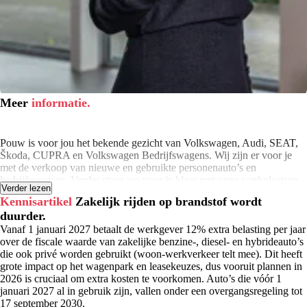
Meer
informatie.
Pouw is voor jou het bekende gezicht van Volkswagen, Audi, SEAT,
Škoda, CUPRA en Volkswagen Bedrijfswagens. Wij zijn er voor je
met de verkoop van nieuwe en gebruikte personenauto’s en
bedrijfswagens. Verder staan we voor je klaar met onze werkplaatsen,
Verder lezen
leaseproducten, financierings- en verhuuractiviteiten en onze
Kennisartikel
Zakelijk rijden op brandstof wordt
schadeherstelbedrijven. Klaar om samen met jou op weg te gaan. Je
duurder.
vindt onze vestigingen in Apeldoorn, Deventer, Hardenberg,
Harderwijk, Kampen, Meppel, Rijssen en Zwolle.
Vanaf 1 januari 2027 betaalt de werkgever 12% extra belasting per jaar
over de fiscale waarde van zakelijke benzine-, diesel- en hybrideauto’s
die ook privé worden gebruikt (woon-werkverkeer telt mee). Dit heeft
grote impact op het wagenpark en leasekeuzes, dus vooruit plannen in
2026 is cruciaal om extra kosten te voorkomen. Auto’s die vóór 1
januari 2027 al in gebruik zijn, vallen onder een overgangsregeling tot
17 september 2030.