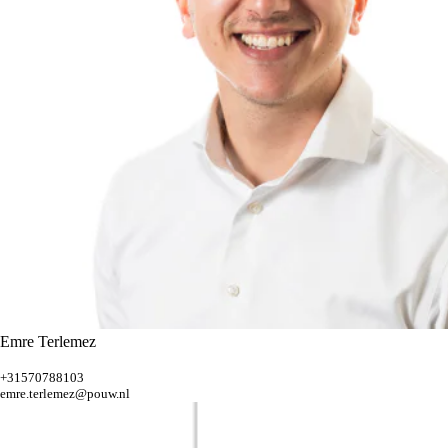
Emre Terlemez
+31570788103
emre.terlemez@pouw.nl