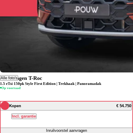
Volkswagen T-Roc
Alle foto's
1.5 eTsi 150pk Style First Edition | Trekhaak | Panoramadak
Op voorraad
Kopen
€ 54.750
Incl. garantie
Inruilvoorstel aanvragen