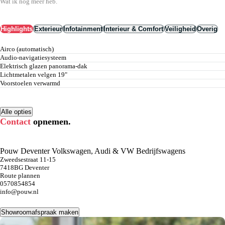
Wat ik nog meer heb.
Highlights
Exterieur
Infotainment
Interieur & Comfort
Veiligheid
Overig
airco (automatisch)
audio-navigatiesysteem
elektrisch glazen panorama-dak
lichtmetalen velgen 19"
voorstoelen verwarmd
Alle opties
Contact
opnemen.
Pouw Deventer Volkswagen, Audi & VW Bedrijfswagens
Zweedsestraat 11-15
7418BG Deventer
Route plannen
0570854854
info@pouw.nl
Showroomafspraak maken