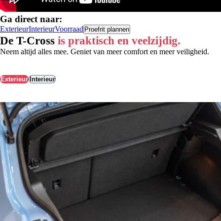
Ga direct naar:
Exterieur
Interieur
Voorraad
Proefrit plannen
De T-Cross
is praktisch en veelzijdig.
Neem altijd alles mee. Geniet van meer comfort en meer veiligheid.
Exterieur
Interieur