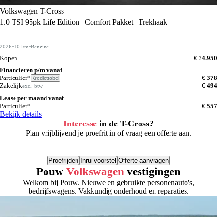
Volkswagen T-Cross
1.0 TSI 95pk Life Edition | Comfort Pakket | Trekhaak
2026
10 km
Benzine
Kopen
€ 34.950
Financieren p/m vanaf
Particulier*
€ 378
Krediettabel
Zakelijk
€ 494
excl. btw
Lease per maand vanaf
Particulier*
€ 557
Bekijk details
Interesse
in de T-Cross?
Plan vrijblijvend je proefrit in of vraag een offerte aan.
Proefrijden
Inruilvoorstel
Offerte aanvragen
Pouw
Volkswagen
vestigingen
Welkom bij Pouw. Nieuwe en gebruikte personenauto's,
bedrijfswagens. Vakkundig onderhoud en reparaties.