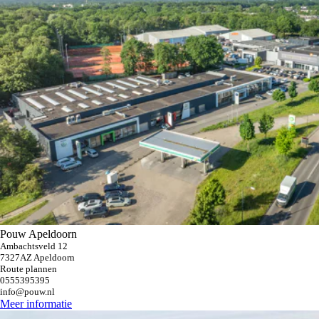
Pouw Apeldoorn
Ambachtsveld 12
7327AZ Apeldoorn
Route plannen
0555395395
info@pouw.nl
Meer informatie