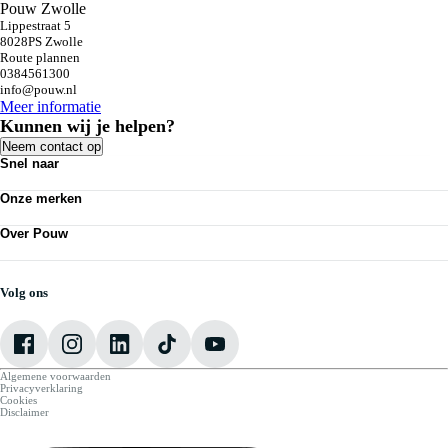
Pouw Zwolle
Lippestraat 5
8028PS Zwolle
Route plannen
0384561300
info@pouw.nl
Meer informatie
Kunnen wij je helpen?
Neem contact op
Snel naar
Acties
Onze merken
Bedrijfswagens
Personenauto's
Volkswagen
Kennisbank
Over Pouw
Audi
Nieuws
SEAT
Over Pouw
Vestigingen
Škoda
Contact vestiging
Werkplaatsafspraak maken
CUPRA
Vacatures
Volg ons
VW Bedrijfswagens
Mijn Pouw
Algemene voorwaarden
Privacyverklaring
Cookies
Disclaimer