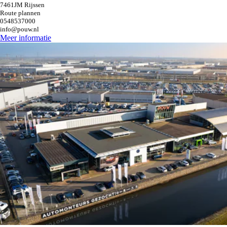
7461JM Rijssen
Route plannen
0548537000
info@pouw.nl
Meer informatie