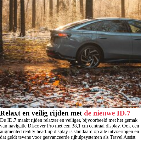
Relaxt en veilig rijden met
de nieuwe ID.7
De ID.7 maakt rijden relaxter en veiliger, bijvoorbeeld met het gemak
van navigatie Discover Pro met een 38,1 cm centraal display. Ook een
augmented reality head-up display is standaard op alle uitvoeringen en
dat geldt tevens voor geavanceerde rijhulpsystemen als Travel Assist