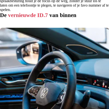
spraakbesturing houd je de focus op de weg, zonder je stuur los te
laten om een telefoontje te plegen, te navigeren of je favo nummer af te
spelen.
De
vernieuwde ID.7
van binnen