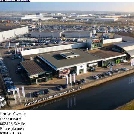
Pouw Zwolle
Lippestraat 5
8028PS Zwolle
Route plannen
0384561300