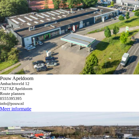
Pouw Apeldoorn
Ambachtsveld 12
7327AZ Apeldoorn
Route plannen
0555395395
info@pouw.nl
Meer informatie