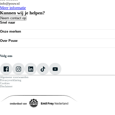
info@pouw.nl
Meer informatie
Kunnen wij je helpen?
Neem contact op
Snel naar
Acties
Onze merken
Bedrijfswagens
Personenauto's
Volkswagen
Kennisbank
Over Pouw
Audi
Nieuws
SEAT
Over Pouw
Vestigingen
Škoda
Contact vestiging
Werkplaatsafspraak maken
CUPRA
Vacatures
Volg ons
VW Bedrijfswagens
Mijn Pouw
Algemene voorwaarden
Privacyverklaring
Cookies
Disclaimer