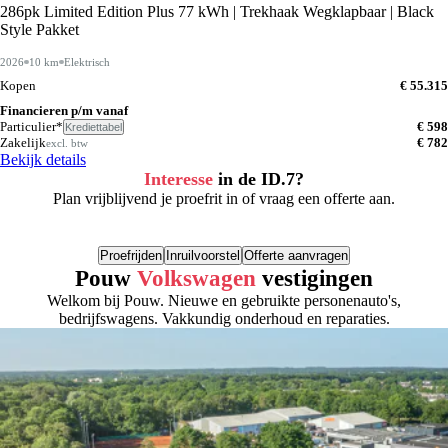
286pk Limited Edition Plus 77 kWh | Trekhaak Wegklapbaar | Black
Style Pakket
2026
10 km
Elektrisch
Kopen
€ 55.315
Financieren p/m vanaf
Particulier*
€ 598
Krediettabel
Zakelijk
€ 782
excl. btw
Bekijk details
Interesse
in de ID.7?
Plan vrijblijvend je proefrit in of vraag een offerte aan.
Proefrijden
Inruilvoorstel
Offerte aanvragen
Pouw
Volkswagen
vestigingen
Welkom bij Pouw. Nieuwe en gebruikte personenauto's,
bedrijfswagens. Vakkundig onderhoud en reparaties.