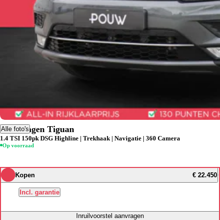
Volkswagen Tiguan
Alle foto's
1.4 TSI 150pk DSG Highline | Trekhaak | Navigatie | 360 Camera
Op voorraad
Kopen
€ 22.450
Incl. garantie
Inruilvoorstel aanvragen