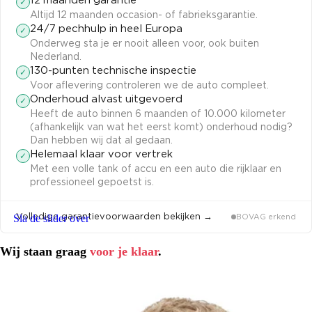
12 maanden garantie
✓
Altijd 12 maanden occasion- of fabrieksgarantie.
24/7 pechhulp in heel Europa
✓
Onderweg sta je er nooit alleen voor, ook buiten
Nederland.
130-punten technische inspectie
✓
Voor aflevering controleren we de auto compleet.
Onderhoud alvast uitgevoerd
✓
Heeft de auto binnen 6 maanden of 10.000 kilometer
(afhankelijk van wat het eerst komt) onderhoud nodig?
Dan hebben wij dat al gedaan.
Helemaal klaar voor vertrek
✓
Met een volle tank of accu en een auto die rijklaar en
professioneel gepoetst is.
Volledige garantievoorwaarden bekijken →
Sla de slider over
BOVAG erkend
Wij staan graag
voor je klaar
.