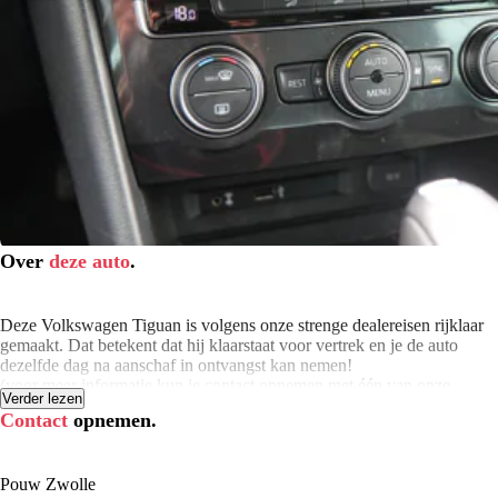
Over
deze auto
.
Deze Volkswagen Tiguan is volgens onze strenge dealereisen rijklaar
gemaakt. Dat betekent dat hij klaarstaat voor vertrek en je de auto
dezelfde dag na aanschaf in ontvangst kan nemen!
(voor meer informatie kun je contact opnemen met één van onze
Verder lezen
verkoopadviseurs)
Contact
opnemen.
airco (automatisch)
Wij hebben je auto op 130 technische punten gecontroleerd. Moet de
onderhoudsbeurt plaatsvinden binnen 6 maanden of 10.000 kilometer
Pouw Zwolle
(afhankelijk van wat het eerst komt)? Dan hebben wij die alvast