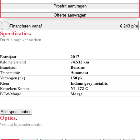
Proefrit aanvragen
Offerte aanvragen
Financieren vanaf
€ 243 p/m
Specificaties
.
Krediettabel
Dit zijn mijn kenmerken.
Maandbedrag berekenen
Bouwjaar
2017
Kilometerstand
74.532 km
Brandstof
Benzine
Transmissie
Automaat
Vermogen (pk)
150 pk
Kleur
Indium grey metallic
Kenteken/Komnr.
NL-272-G
BTW/Marge
Marge
Alle specificaties
Opties
.
Wat mij bijzonder maakt.