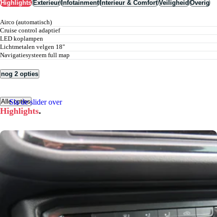
Highlights
Exterieur
Infotainment
Interieur & Comfort
Veiligheid
Overig
airco (automatisch)
cruise control adaptief
LED koplampen
lichtmetalen velgen 18"
navigatiesysteem full map
nog 2 opties
Sla de slider over
Alle opties
Highlights
.