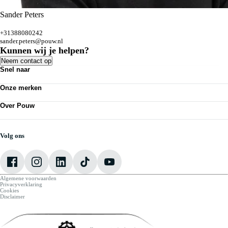
Sander Peters
+31388080242
sander.peters@pouw.nl
Kunnen wij je helpen?
Neem contact op
Snel naar
Acties
Onze merken
Bedrijfswagens
Personenauto's
Volkswagen
Kennisbank
Over Pouw
Audi
Nieuws
SEAT
Over Pouw
Vestigingen
Škoda
Contact vestiging
Werkplaatsafspraak maken
CUPRA
Vacatures
Volg ons
VW Bedrijfswagens
Mijn Pouw
Algemene voorwaarden
Privacyverklaring
Cookies
Disclaimer