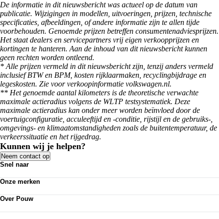
De informatie in dit nieuwsbericht was actueel op de datum van
publicatie. Wijzigingen in modellen, uitvoeringen, prijzen, technische
specificaties, afbeeldingen, of andere informatie zijn te allen tijde
voorbehouden. Genoemde prijzen betreffen consumentenadviesprijzen.
Het staat dealers en servicepartners vrij eigen verkoopprijzen en
kortingen te hanteren. Aan de inhoud van dit nieuwsbericht kunnen
geen rechten worden ontleend.
* Alle prijzen vermeld in dit nieuwsbericht zijn, tenzij anders vermeld
inclusief BTW en BPM, kosten rijklaarmaken, recyclingbijdrage en
legeskosten. Zie voor verkoopinformatie volkswagen.nl.
** Het genoemde aantal kilometers is de theoretische verwachte
maximale actieradius volgens de WLTP testsystematiek. Deze
maximale actieradius kan onder meer worden beïnvloed door de
voertuigconfiguratie, acculeeftijd en -conditie, rijstijl en de gebruiks-,
omgevings- en klimaatomstandigheden zoals de buitentemperatuur, de
verkeerssituatie en het rijgedrag.
Kunnen wij je helpen?
Neem contact op
Snel naar
Acties
Onze merken
Bedrijfswagens
Personenauto's
Volkswagen
Kennisbank
Over Pouw
Audi
Nieuws
SEAT
Over Pouw
Vestigingen
Škoda
Contact vestiging