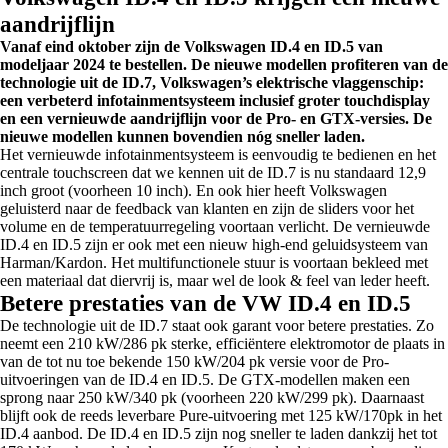
aandrijflijn
Vanaf eind oktober zijn de Volkswagen ID.4 en ID.5 van
modeljaar 2024 te bestellen. De nieuwe modellen profiteren van de
technologie uit de ID.7, Volkswagen’s elektrische vlaggenschip:
een verbeterd infotainmentsysteem inclusief groter touchdisplay
en een vernieuwde aandrijflijn voor de Pro- en GTX-versies. De
nieuwe modellen kunnen bovendien nóg sneller laden.
Het vernieuwde infotainmentsysteem is eenvoudig te bedienen en het
centrale touchscreen dat we kennen uit de ID.7 is nu standaard 12,9
inch groot (voorheen 10 inch). En ook hier heeft Volkswagen
geluisterd naar de feedback van klanten en zijn de sliders voor het
volume en de temperatuurregeling voortaan verlicht. De vernieuwde
ID.4 en ID.5 zijn er ook met een nieuw high-end geluidsysteem van
Harman/Kardon. Het multifunctionele stuur is voortaan bekleed met
een materiaal dat diervrij is, maar wel de look & feel van leder heeft.
Betere prestaties van de VW ID.4 en ID.5
De technologie uit de ID.7 staat ook garant voor betere prestaties. Zo
neemt een 210 kW/286 pk sterke, efficiëntere elektromotor de plaats in
van de tot nu toe bekende 150 kW/204 pk versie voor de Pro-
uitvoeringen van de ID.4 en ID.5. De GTX-modellen maken een
sprong naar 250 kW/340 pk (voorheen 220 kW/299 pk). Daarnaast
blijft ook de reeds leverbare Pure-uitvoering met 125 kW/170pk in het
ID.4 aanbod. De ID.4 en ID.5 zijn nog sneller te laden dankzij het tot