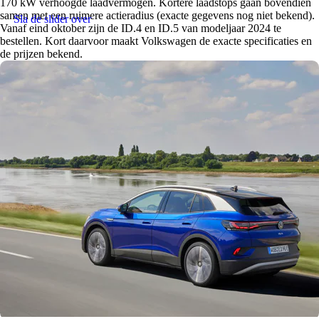
170 kW verhoogde laadvermogen. Kortere laadstops gaan bovendien
samen met een ruimere actieradius (exacte gegevens nog niet bekend).
Sla de slider over
Vanaf eind oktober zijn de ID.4 en ID.5 van modeljaar 2024 te
bestellen. Kort daarvoor maakt Volkswagen de exacte specificaties en
de prijzen bekend.