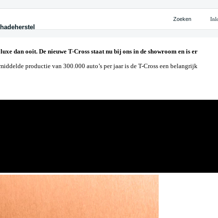
Zoeken
Inl
hadeherstel
ten
ten
ijke oplossingen
eherstel
cieren
cieren
iteitskaart Shuttel
eherstel
n
n
 leasen
chade
palen
palen
 huren
luxe dan ooit. De nieuwe T-Cross staat nu bij ons in de showroom en is er
te leasen
iongarantie
erk personenauto's
ekeren
ekeren
ijke leasen
middelde productie van 300.000 auto’s per jaar is de T-Cross een belangrijk
erk personenauto's