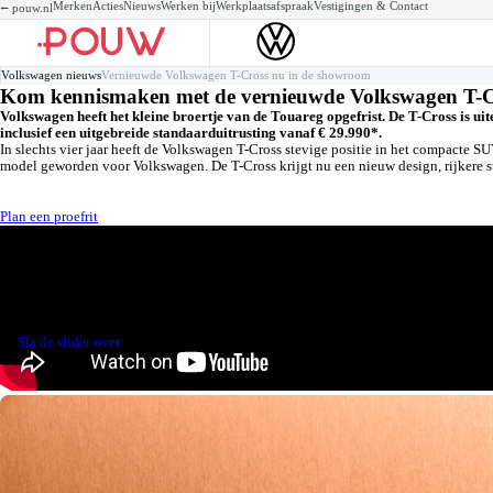
Merken
Acties
Nieuws
Werken bij
Werkplaatsafspraak
Vestigingen & Contact
⭠ pouw.nl
Volkswagen voorraad
Volkswagen voorraad
Volkswagen Private lease
Zakelijke lease
Werkzaamheden
Mo
Mo
Za
Se
Volkswagen nieuws
Vernieuwde Volkswagen T-Cross nu in de showroom
Nieuw
Gebruikt
Private lease acties
Acties
Werkplaatsafspraak maken
Ta
Po
Te
Ac
Kom kennismaken met de vernieuwde Volkswagen T-C
Elektrisch
Demo's
Private lease een nieuwe Volkswagen
Voorraad
Onderhoudsbeurt
Po
Go
Au
Hybride
Elektrisch
Private lease een gebruikte Volkswagen
Leasevormen
APK
Ti
Ti
Ba
Volkswagen heeft het kleine broertje van de Touareg opgefrist. De T-Cross is uit
Hybride
XLLease
Airco
ID
Co
inclusief een uitgebreide standaarduitrusting vanaf € 29.990*.
Wagenparkbeheer
Banden
Go
Re
Checks
Al
De
In slechts vier jaar heeft de Volkswagen T-Cross stevige positie in het compacte 
Alle werkzaamheden
Pe
model geworden voor Volkswagen. De T-Cross krijgt nu een nieuw design, rijkere s
Ve
Ve
Plan een proefrit
Sla de slider over