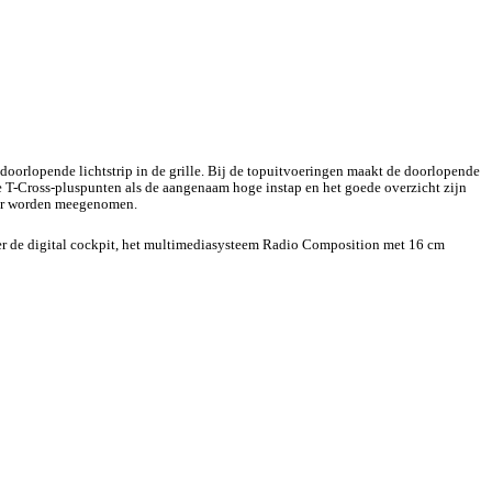
doorlopende lichtstrip in de grille. Bij de topuitvoeringen maakt de doorlopende
he T-Cross-pluspunten als de aangenaam hoge instap en het goede overzicht zijn
ager worden meegenomen.
 meer de digital cockpit, het multimediasysteem Radio Composition met 16 cm