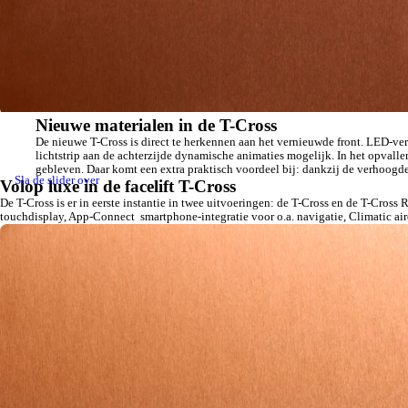
Nieuwe materialen in de T-Cross
De nieuwe T-Cross is direct te herkennen aan het vernieuwde front. LED-ver
lichtstrip aan de achterzijde dynamische animaties mogelijk. In het opvall
gebleven. Daar komt een extra praktisch voordeel bij: dankzij de verhoog
Sla de slider over
Volop luxe in de facelift T-Cross
De T-Cross is er in eerste instantie in twee uitvoeringen: de T-Cross en de T-Cros
touchdisplay, App-Connect smartphone-integratie voor o.a. navigatie, Climatic air