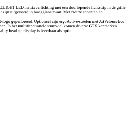
.LIGHT LED matrixverlichting met een doorlopende lichtstrip in de grille
r zijn uitgevoerd in hoogglans zwart. Met zwarte accenten en
TX-logo geperforeerd. Optioneel zijn ergoActive-stoelen met ArtVelours Eco
grepen. In het multifunctionele stuurwiel komen diverse GTX-kenmerken
ity head-up display is leverbaar als optie.