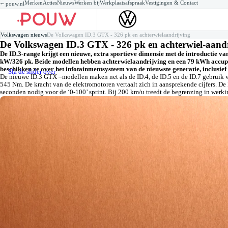
Merken
Acties
Nieuws
Werken bij
Werkplaatsafspraak
Vestigingen & Contact
⭠ pouw.nl
Volkswagen voorraad
Volkswagen voorraad
Volkswagen Private lease
Zakelijke lease
Werkzaamheden
Mo
Mo
Za
Se
Volkswagen nieuws
De Volkswagen ID.3 GTX - 326 pk en achterwielaandrijving
Nieuw
Gebruikt
Private lease acties
Acties
Werkplaatsafspraak maken
Ta
Po
Te
Ac
De Volkswagen ID.3 GTX - 326 pk en achterwiel-aand
Elektrisch
Demo's
Private lease een nieuwe Volkswagen
Voorraad
Onderhoudsbeurt
Po
Go
Au
Hybride
Elektrisch
Private lease een gebruikte Volkswagen
Leasevormen
APK
Ti
Ti
Ba
De ID.3-range krijgt een nieuwe, extra sportieve dimensie met de introductie
Hybride
XLLease
Airco
ID
Co
kW/326 pk. Beide modellen hebben achterwielaandrijving en een 79 kWh accupa
Wagenparkbeheer
Banden
Go
Re
Checks
Al
De
beschikken ze over het infotainmentsysteem van de nieuwste generatie, inclusief
Sla de slider over
Alle werkzaamheden
Pe
De nieuwe ID.3 GTX –modellen maken net als de ID.4, de ID.5 en de ID.7 gebruik v
Ve
545 Nm. De kracht van de elektromotoren vertaalt zich in aansprekende cijfers. D
Ve
seconden nodig voor de ‘0-100’ sprint. Bij 200 km/u treedt de begrenzing in werki