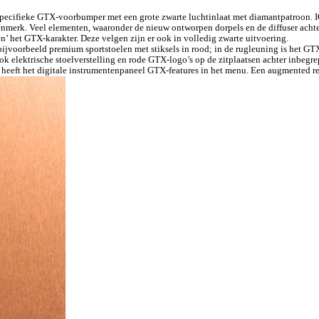
ecifieke GTX-voorbumper met een grote zwarte luchtinlaat met diamantpatroon. IQ
enmerk. Veel elementen, waaronder de nieuw ontworpen dorpels en de diffuser achte
 het GTX-karakter. Deze velgen zijn er ook in volledig zwarte uitvoering.
n bijvoorbeeld premium sportstoelen met stiksels in rood; in de rugleuning is het G
ook elektrische stoelverstelling en rode GTX-logo’s op de zitplaatsen achter inbe
heeft het digitale instrumentenpaneel GTX-features in het menu. Een augmented real