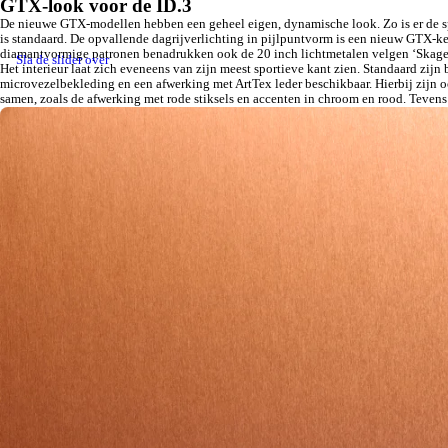
GTX-look voor de ID.3
De nieuwe GTX-modellen hebben een geheel eigen, dynamische look. Zo is er de sp
is standaard. De opvallende dagrijverlichting in pijlpuntvorm is een nieuw GTX-k
diamantvormige patronen benadrukken ook de 20 inch lichtmetalen velgen ‘Skagen’
Sla de slider over
Het interieur laat zich eveneens van zijn meest sportieve kant zien. Standaard zij
microvezelbekleding en een afwerking met ArtTex leder beschikbaar. Hierbij zijn 
samen, zoals de afwerking met rode stiksels en accenten in chroom en rood. Tevens 