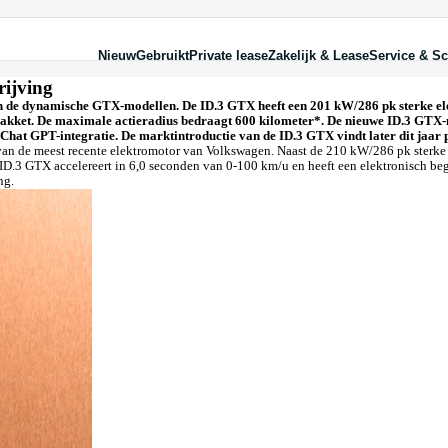
Nieuw
Gebruikt
Private lease
Zakelijk & Lease
Service & Sc
dellen
dellen
kelijk
rvice
Over private lease
Diens
Diens
Zakel
Schad
yron
lo
am Zakelijk
cessoires
Wat is private lease?
Finan
Finan
Mobil
Schad
rijving
lo
lf
to huren
Hoeveel kan ik leasen?
Hure
Hure
Fiets
Ruits
guan
guan
ndenhotel
Laad
Laad
Auto
 van de dynamische GTX-modellen. De ID.3 GTX heeft een 201 kW/286 pk sterke 
.4
nnect
Priva
Occas
Maatw
kket. De maximale actieradius bedraagt 600 kilometer*. De nieuwe ID.3 GTX-mo
lf
paratiegarantie
Verz
Verz
le Volkswagen modellen
 Onderdelendienst
Zakel
 Chat GPT-integratie. De marktintroductie van de ID.3 GTX vindt later dit jaar p
chhulp
Maatw
an de meest recente elektromotor van Volkswagen. Naast de 210 kW/286 pk sterke v
rvangend vervoer
e ID.3 GTX accelereert in 6,0 seconden van 0-100 km/u en heeft een elektronisch b
rzekering
ng.