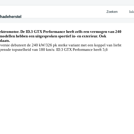
Zoeken
Inl
hadeherstel
ten
ten
ijke oplossingen
eherstel
cieren
cieren
iteitskaart Shuttel
eherstel
n
n
 leasen
chade
palen
palen
 huren
elektromotor. De ID.3 GTX Performance heeft zelfs een vermogen van 240
te leasen
iongarantie
erk personenauto's
dellen hebben een uitgesproken sportief in- en exterieur. Ook
ekeren
ekeren
ijke leasen
laats.
erk personenauto's
ersie debuteert de 240 kW/326 pk sterke variant met een koppel van liefst
egrensde topsnelheid van 180 km/u. ID.3 GTX Performance heeft 5,6