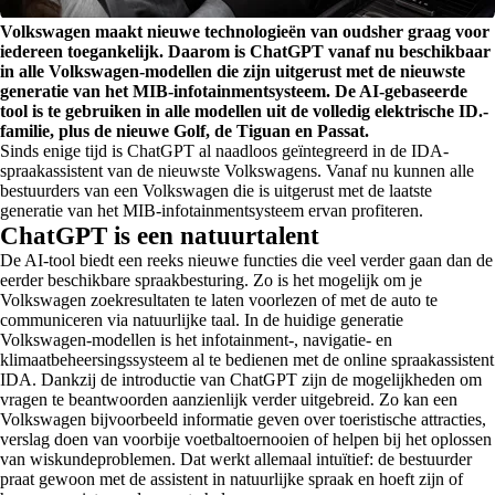
Volkswagen maakt nieuwe technologieën van oudsher graag voor
iedereen toegankelijk. Daarom is ChatGPT vanaf nu beschikbaar
in alle Volkswagen-modellen die zijn uitgerust met de nieuwste
generatie van het MIB-infotainmentsysteem. De AI-gebaseerde
tool is te gebruiken in alle modellen uit de volledig elektrische ID.-
familie, plus de nieuwe Golf, de Tiguan en Passat.
Sinds enige tijd is ChatGPT al naadloos geïntegreerd in de IDA-
spraakassistent van de nieuwste Volkswagens. Vanaf nu kunnen alle
bestuurders van een Volkswagen die is uitgerust met de laatste
generatie van het MIB-infotainmentsysteem ervan profiteren.
ChatGPT is een natuurtalent
De AI-tool biedt een reeks nieuwe functies die veel verder gaan dan de
eerder beschikbare spraakbesturing. Zo is het mogelijk om je
Volkswagen zoekresultaten te laten voorlezen of met de auto te
communiceren via natuurlijke taal. In de huidige generatie
Volkswagen-modellen is het infotainment-, navigatie- en
klimaatbeheersingssysteem al te bedienen met de online spraakassistent
IDA. Dankzij de introductie van ChatGPT zijn de mogelijkheden om
vragen te beantwoorden aanzienlijk verder uitgebreid. Zo kan een
Volkswagen bijvoorbeeld informatie geven over toeristische attracties,
verslag doen van voorbije voetbaltoernooien of helpen bij het oplossen
van wiskundeproblemen. Dat werkt allemaal intuïtief: de bestuurder
praat gewoon met de assistent in natuurlijke spraak en hoeft zijn of