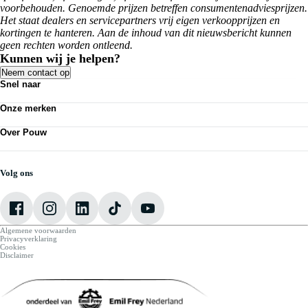
voorbehouden. Genoemde prijzen betreffen consumentenadviesprijzen.
Het staat dealers en servicepartners vrij eigen verkoopprijzen en
kortingen te hanteren. Aan de inhoud van dit nieuwsbericht kunnen
geen rechten worden ontleend.
Kunnen wij je helpen?
Neem contact op
Snel naar
Acties
Onze merken
Bedrijfswagens
Personenauto's
Volkswagen
Kennisbank
Over Pouw
Audi
Nieuws
SEAT
Over Pouw
Vestigingen
Škoda
Contact vestiging
Werkplaatsafspraak maken
CUPRA
Vacatures
Volg ons
VW Bedrijfswagens
Mijn Pouw
Algemene voorwaarden
Privacyverklaring
Cookies
Disclaimer