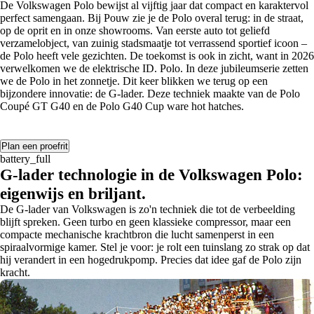
De Volkswagen Polo bewijst al vijftig jaar dat compact en karaktervol
perfect samengaan. Bij Pouw zie je de Polo overal terug: in de straat,
op de oprit en in onze showrooms. Van eerste auto tot geliefd
verzamelobject, van zuinig stadsmaatje tot verrassend sportief icoon –
de Polo heeft vele gezichten. De toekomst is ook in zicht, want in 2026
verwelkomen we de elektrische ID. Polo. In deze jubileumserie zetten
we de Polo in het zonnetje. Dit keer blikken we terug op een
bijzondere innovatie: de G-lader. Deze techniek maakte van de Polo
Coupé GT G40 en de Polo G40 Cup ware hot hatches.
Plan een proefrit
battery_full
G-lader technologie in de Volkswagen Polo:
eigenwijs en briljant.
De G-lader van Volkswagen is zo'n techniek die tot de verbeelding
blijft spreken. Geen turbo en geen klassieke compressor, maar een
compacte mechanische krachtbron die lucht samenperst in een
spiraalvormige kamer. Stel je voor: je rolt een tuinslang zo strak op dat
hij verandert in een hogedrukpomp. Precies dat idee gaf de Polo zijn
kracht.