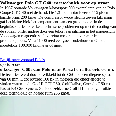
Volkswagen Polo GT G40: racetechniek voor op straat.
In 1987 bouwde Volkswagen Motorsport 500 exemplaren van de Polo
Coupé GT G40 met de hand. De 1,3-liter motor leverde 115 pk en
haalde bijna 200 km/u. De compressor woog slechts zeven kilo maar
gaf het kleine blok het temperament van een grote motor. In de
beginfase traden er enkele technische problemen op met de coating van
de spiraal, onder andere door een tekort aan silicium in het magnesium.
Volkswagen reageerde snel, verving motoren en verbeterde het
productieproces. Vanaf 1990 reed een goed onderhouden G-lader
moeiteloos 100.000 kilometer of meer.
Bekijk onze vooraad Polo's
sports_score
olkswagen G60: van Polo naar Passat en alles ertussenin.
De techniek werd doorontwikkeld tot de G60 met een diepere spiraal
van 60 mm. Deze leverde 160 pk in motoren die onder andere te
vinden waren in de Golf II GTI G60, Golf Rallye, Corrado G60 en
Passat B3 G60 Syncro. Zelfs de zeldzame Golf II Limited gebruikte
deze technologie en haalde ruim 235 km/u.