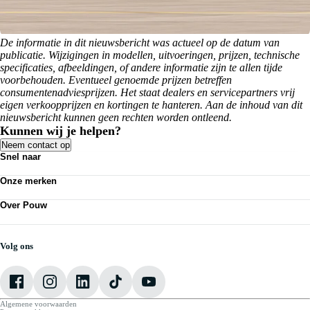
De informatie in dit nieuwsbericht was actueel op de datum van
publicatie. Wijzigingen in modellen, uitvoeringen, prijzen, technische
specificaties, afbeeldingen, of andere informatie zijn te allen tijde
voorbehouden. Eventueel genoemde prijzen betreffen
consumentenadviesprijzen. Het staat dealers en servicepartners vrij
eigen verkoopprijzen en kortingen te hanteren. Aan de inhoud van dit
nieuwsbericht kunnen geen rechten worden ontleend.
Kunnen wij je helpen?
Neem contact op
Snel naar
Acties
Onze merken
Bedrijfswagens
Personenauto's
Volkswagen
Kennisbank
Over Pouw
Audi
Nieuws
SEAT
Over Pouw
Vestigingen
Škoda
Contact vestiging
Werkplaatsafspraak maken
CUPRA
Vacatures
Volg ons
VW Bedrijfswagens
Mijn Pouw
Algemene voorwaarden