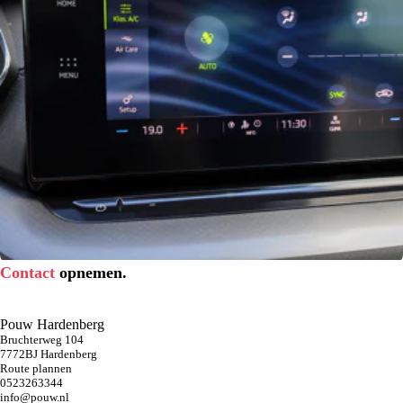
Contact
opnemen.
Pouw Hardenberg
Bruchterweg 104
7772BJ Hardenberg
Route plannen
0523263344
info@pouw.nl