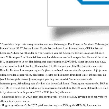
*Pouw biedt de private leaseproducten aan van Volkswagen Pon Financial Services. Volkswagen
Private Lease, SEAT Private Lease, Škoda Private lease. Audi Private Lease, CUPRA Private
Lease en XLEasy wordt onder de voorwaarden van het Keurmerk Private Lease aangeboden
door Volkswagen Pon Financial Services, handelsnaam van Volkswagen Pon Financial Services
B.V., ingeschreven in het Handelsregister onder nummer 20073305. Vanaf tarieven zijn o.b.v.
private lease inclusief btw, bij 60 maanden, 10.000 km per jaar, € 500 eigen risico en regio
Utrecht. Tarieven kunnen per regio afwijken in verband met provinciale opcenten. Rijd je meer
kilometers dan afgesproken, dan betaal je extra per kilometer. Brandstof is niet inbegrepen. Na
jaar 1 bedraagt de tussentijdse opzegvergoeding maximaal 40% van de resterende
leasetermijnen. Afbeelding kan afwijken van de werkelijkheid. Toetsing en registratie bij BKR te
Tiel. De overheid gaat de korting op de motorrijtuigenbelasting (MRB) voor elektrische en plug-
in hybride auto’s in de periode 2025 - 2030 (verder) afbouwen.
- Elektrische auto’s: In 2025 geldt een korting van 75% op de MRB, gevolgd door een verdere
afbouw in de jaren daarna.
- Plug-in hybride auto’s: In 2025 geldt een korting van 25% op de MRB, Op basis van de