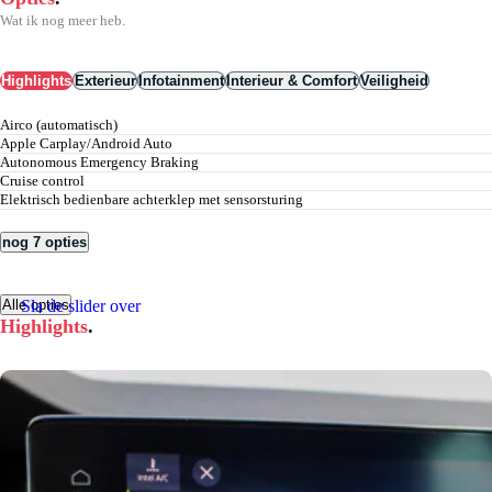
Wat ik nog meer heb.
Highlights
Exterieur
Infotainment
Interieur & Comfort
Veiligheid
airco (automatisch)
Apple Carplay/Android Auto
Autonomous Emergency Braking
cruise control
elektrisch bedienbare achterklep met sensorsturing
nog 7 opties
Sla de slider over
Alle opties
Highlights
.