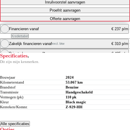
Inruilvoorstel aanvragen
Proefrit aanvragen
Offerte aanvragen
Financieren vanaf
€ 237 p/m
Krediettabel
Zakelijk financieren vanaf
€ 310 p/m
excl. btw
Maandbedrag berekenen
Private leasen vanaf*
€ 485 p/m
Specificaties
.
Maandbedrag berekenen
Dit zijn mijn kenmerken.
Maandbedrag berekenen
Bouwjaar
2024
Kilometerstand
53.067 km
Brandstof
Benzine
Transmissie
Handgeschakeld
Vermogen (pk)
110 pk
Kleur
Black magic
Kenteken/Komnr.
Z-929-HH
Alle specificaties
Opties
.