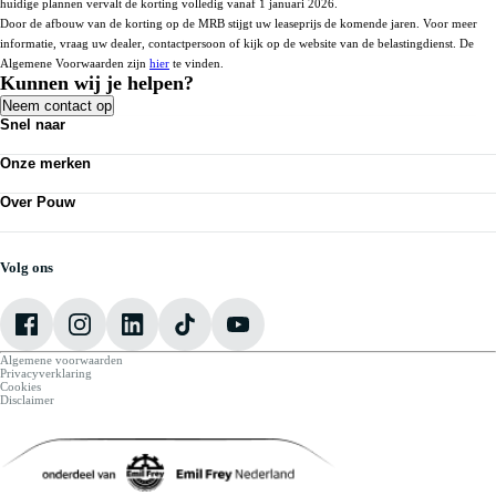
huidige plannen vervalt de korting volledig vanaf 1 januari 2026.
Door de afbouw van de korting op de MRB stijgt uw leaseprijs de komende jaren. Voor meer
informatie, vraag uw dealer, contactpersoon of kijk op de website van de belastingdienst. De
Algemene Voorwaarden zijn
hier
te vinden.
Kunnen wij je helpen?
Neem contact op
Snel naar
Personenauto's
Onze merken
Bedrijfswagens
Werkplaatsafspraak maken
Volkswagen
Acties
Over Pouw
Audi
Nieuws
SEAT
Over Pouw
Vestigingen
Škoda
Contact vestiging
CUPRA
Vacatures
Volg ons
VW Bedrijfswagens
Mijn Pouw
Algemene voorwaarden
Privacyverklaring
Cookies
Disclaimer