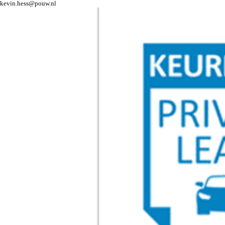
kevin.hess@pouw.nl