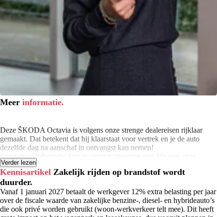
Meer
informatie.
Deze ŠKODA Octavia is volgens onze strenge dealereisen rijklaar
gemaakt. Dat betekent dat hij klaarstaat voor vertrek en je de auto
dezelfde dag na aanschaf in ontvangst kan nemen!
(voor meer informatie kun je contact opnemen met één van onze
Verder lezen
verkoopadviseurs)
Kennisartikel
Zakelijk rijden op brandstof wordt
duurder.
Wij hebben je auto op 130 technische punten gecontroleerd. Moet de
onderhoudsbeurt plaatsvinden binnen 6 maanden of 10.000 kilometer
Vanaf 1 januari 2027 betaalt de werkgever 12% extra belasting per jaar
(afhankelijk van wat het eerst komt)? Dan hebben wij die alvast
over de fiscale waarde van zakelijke benzine-, diesel- en hybrideauto’s
uitgevoerd. De binnen- en buitenkant van de auto is professioneel
die ook privé worden gebruikt (woon-werkverkeer telt mee). Dit heeft