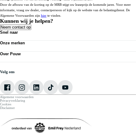
Door de afbouw van de korting op de MRB stijgt uw leaseprijs de komende jaren. Voor meer
informatie, vraag uw dealer, contactpersoon of kijk op de website van de belastingdienst. De
Algemene Voorwaarden zijn
hier
te vinden.
Kunnen wij je helpen?
Neem contact op
Snel naar
Personenauto's
Onze merken
Bedrijfswagens
Werkplaatsafspraak maken
Volkswagen
Acties
Over Pouw
Audi
Nieuws
SEAT
Over Pouw
Vestigingen
Škoda
Contact vestiging
CUPRA
Vacatures
Volg ons
VW Bedrijfswagens
Mijn Pouw
Algemene voorwaarden
Privacyverklaring
Cookies
Disclaimer