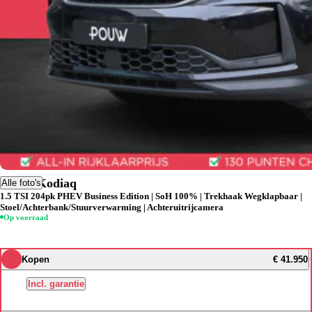
Skoda Kodiaq
Alle foto's
1.5 TSI 204pk PHEV Business Edition | SoH 100% | Trekhaak Wegklapbaar |
Stoel/Achterbank/Stuurverwarming | Achteruitrijcamera
Op voorraad
Kopen
€ 41.950
Incl. garantie