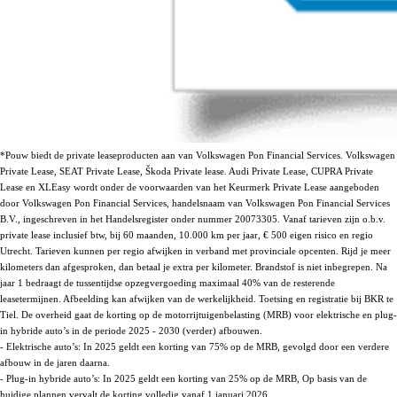
*Pouw biedt de private leaseproducten aan van Volkswagen Pon Financial Services. Volkswagen
Private Lease, SEAT Private Lease, Škoda Private lease. Audi Private Lease, CUPRA Private
Lease en XLEasy wordt onder de voorwaarden van het Keurmerk Private Lease aangeboden
door Volkswagen Pon Financial Services, handelsnaam van Volkswagen Pon Financial Services
B.V., ingeschreven in het Handelsregister onder nummer 20073305. Vanaf tarieven zijn o.b.v.
private lease inclusief btw, bij 60 maanden, 10.000 km per jaar, € 500 eigen risico en regio
Utrecht. Tarieven kunnen per regio afwijken in verband met provinciale opcenten. Rijd je meer
kilometers dan afgesproken, dan betaal je extra per kilometer. Brandstof is niet inbegrepen. Na
jaar 1 bedraagt de tussentijdse opzegvergoeding maximaal 40% van de resterende
leasetermijnen. Afbeelding kan afwijken van de werkelijkheid. Toetsing en registratie bij BKR te
Tiel. De overheid gaat de korting op de motorrijtuigenbelasting (MRB) voor elektrische en plug-
in hybride auto’s in de periode 2025 - 2030 (verder) afbouwen.
- Elektrische auto’s: In 2025 geldt een korting van 75% op de MRB, gevolgd door een verdere
afbouw in de jaren daarna.
- Plug-in hybride auto’s: In 2025 geldt een korting van 25% op de MRB, Op basis van de
huidige plannen vervalt de korting volledig vanaf 1 januari 2026.