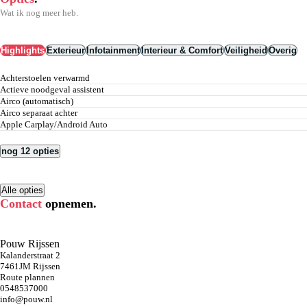
Wat ik nog meer heb.
Highlights
Exterieur
Infotainment
Interieur & Comfort
Veiligheid
Overig
achterstoelen verwarmd
actieve noodgeval assistent
airco (automatisch)
airco separaat achter
Apple Carplay/Android Auto
nog 12 opties
Alle opties
Contact
opnemen.
Pouw Rijssen
Kalanderstraat 2
7461JM Rijssen
Route plannen
0548537000
info@pouw.nl