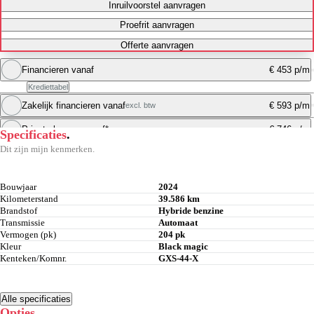
Inruilvoorstel aanvragen
Proefrit aanvragen
Offerte aanvragen
Financieren vanaf
€ 453 p/m
Krediettabel
Zakelijk financieren vanaf
€ 593 p/m
excl. btw
Maandbedrag berekenen
Private leasen vanaf*
€ 746 p/m
Specificaties
.
Maandbedrag berekenen
Dit zijn mijn kenmerken.
Maandbedrag berekenen
Bouwjaar
2024
Kilometerstand
39.586 km
Brandstof
Hybride benzine
Transmissie
Automaat
Vermogen (pk)
204 pk
Kleur
Black magic
Kenteken/Komnr.
GXS-44-X
Alle specificaties
Opties
.