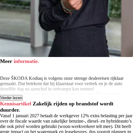
Meer
informatie.
Deze ŠKODA Kodiaq is volgens onze strenge dealereisen rijklaar
gemaakt. Dat betekent dat hij klaarstaat voor vertrek en je de auto
dezelfde dag na aanschaf in ontvangst kan nemen!
(voor meer informatie kun je contact opnemen met één van onze
Verder lezen
verkoopadviseurs)
Kennisartikel
Zakelijk rijden op brandstof wordt
duurder.
Wij hebben je auto op 130 technische punten gecontroleerd. Moet de
onderhoudsbeurt plaatsvinden binnen 6 maanden of 10.000 kilometer
Vanaf 1 januari 2027 betaalt de werkgever 12% extra belasting per jaar
(afhankelijk van wat het eerst komt)? Dan hebben wij die alvast
over de fiscale waarde van zakelijke benzine-, diesel- en hybrideauto’s
uitgevoerd. De binnen- en buitenkant van de auto is professioneel
die ook privé worden gebruikt (woon-werkverkeer telt mee). Dit heeft
gereinigd en de auto heeft een volle tank brandstof / accu. Bovendien
grote impact op het wagenpark en leasekeuzes, dus vooruit plannen in