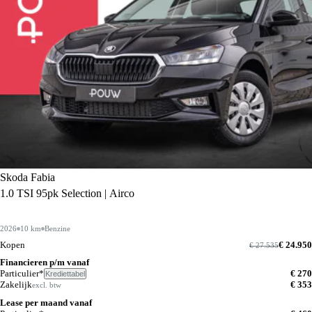
Skoda Fabia
1.0 TSI 95pk Selection | Airco
2026
10 km
Benzine
Kopen
€ 24.950
€ 27.535
Financieren p/m vanaf
Particulier*
€ 270
Krediettabel
Zakelijk
€ 353
excl. btw
Lease per maand vanaf