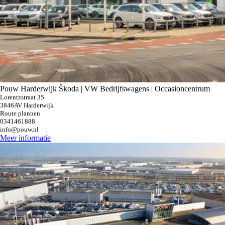
Pouw Harderwijk Škoda | VW Bedrijfswagens | Occasioncentrum
Lorentzstraat 35
3846AV Harderwijk
Route plannen
0341461888
info@pouw.nl
Meer informatie