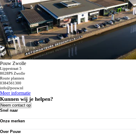
Pouw Zwolle
Lippestraat 5
8028PS Zwolle
Route plannen
0384561300
info@pouw.nl
Meer informatie
Kunnen wij je helpen?
Neem contact op
Snel naar
Personenauto's
Onze merken
Bedrijfswagens
Werkplaatsafspraak maken
Volkswagen
Acties
Over Pouw
Audi
Nieuws