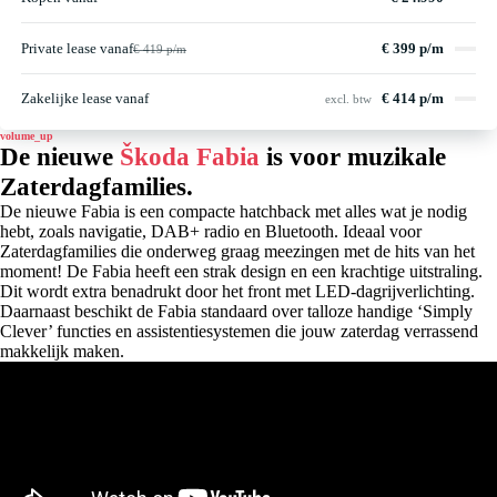
Private lease vanaf
€ 399 p/m
€ 419 p/m
Zakelijke lease vanaf
€ 414 p/m
excl. btw
volume_up
De nieuwe
Škoda Fabia
is voor muzikale
Zaterdagfamilies.
De nieuwe Fabia is een compacte hatchback met alles wat je nodig
hebt, zoals navigatie, DAB+ radio en Bluetooth. Ideaal voor
Zaterdagfamilies die onderweg graag meezingen met de hits van het
moment! De Fabia heeft een strak design en een krachtige uitstraling.
Dit wordt extra benadrukt door het front met LED-dagrijverlichting.
Daarnaast beschikt de Fabia standaard over talloze handige ‘Simply
Clever’ functies en assistentiesystemen die jouw zaterdag verrassend
makkelijk maken.