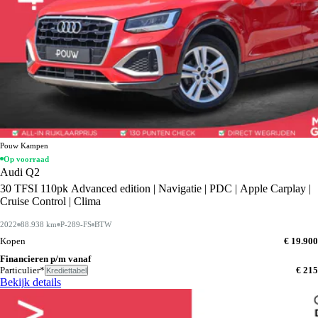
Pouw Kampen
Op voorraad
Audi Q2
30 TFSI 110pk Advanced edition | Navigatie | PDC | Apple Carplay |
Cruise Control | Clima
2022
88.938 km
P-289-FS
BTW
Kopen
€ 19.900
Financieren p/m vanaf
Particulier*
€ 215
Krediettabel
Bekijk details