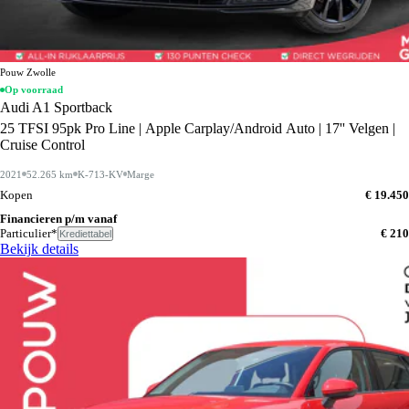
Pouw Zwolle
Op voorraad
Audi A1 Sportback
25 TFSI 95pk Pro Line | Apple Carplay/Android Auto | 17'' Velgen |
Cruise Control
2021
52.265 km
K-713-KV
Marge
Kopen
€ 19.450
Financieren p/m vanaf
Particulier*
€ 210
Krediettabel
Bekijk details