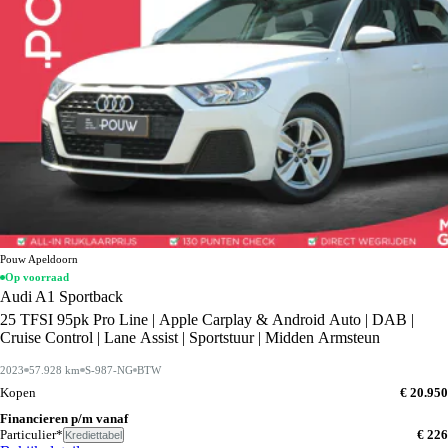
Pouw Apeldoorn
Op voorraad
Audi A1 Sportback
25 TFSI 95pk Pro Line | Apple Carplay & Android Auto | DAB |
Cruise Control | Lane Assist | Sportstuur | Midden Armsteun
2023
57.928 km
S-987-NG
BTW
Kopen
€ 20.950
Financieren p/m vanaf
Particulier*
€ 226
Krediettabel