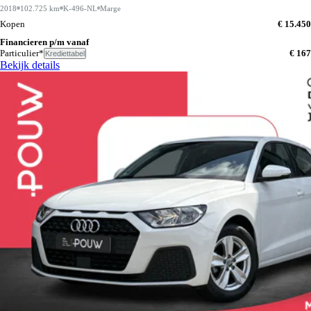
2018
102.725 km
K-496-NL
Marge
Kopen
€ 15.450
Financieren p/m vanaf
Particulier*
€ 167
Krediettabel
Bekijk details