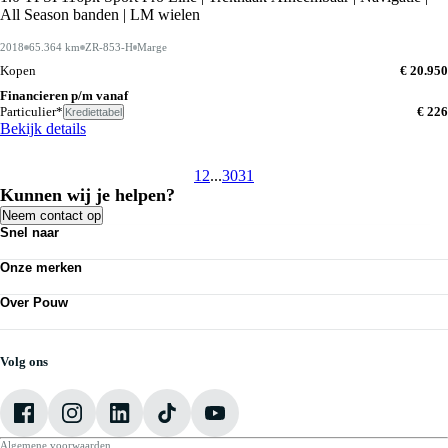
All Season banden | LM wielen
2018
65.364 km
ZR-853-H
Marge
Kopen
€ 20.950
Financieren p/m vanaf
Particulier*
€ 226
Krediettabel
Bekijk details
1
2
...
30
31
Kunnen wij je helpen?
Neem contact op
Snel naar
Personenauto's
Onze merken
Bedrijfswagens
Werkplaatsafspraak maken
Volkswagen
Acties
Over Pouw
Audi
Nieuws
SEAT
Over Pouw
Vestigingen
Škoda
Contact vestiging
CUPRA
Vacatures
Volg ons
VW Bedrijfswagens
Mijn Pouw
Algemene voorwaarden