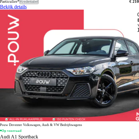
Particulier*
€ 210
Krediettabel
Bekijk details
Pouw Deventer Volkswagen, Audi & VW Bedrijfswagens
Op voorraad
Audi A1 Sportback