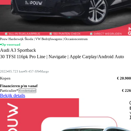
Pouw Harderwijk Škoda | VW Bedrijfswagens | Occasioncentrum
Op voorraad
Audi A3 Sportback
30 TFSI 116pk Pro Line | Navigatie | Apple Carplay/Android Auto
2022
95.723 km
N-457-SN
Marge
Kopen
€ 20.900
Financieren p/m vanaf
Particulier*
€ 226
Krediettabel
Bekijk details