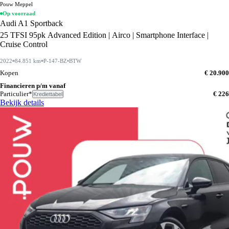
Pouw Meppel
Op voorraad
Audi A1 Sportback
25 TFSI 95pk Advanced Edition | Airco | Smartphone Interface |
Cruise Control
2022
84.851 km
P-147-BZ
BTW
Kopen
€ 20.900
Financieren p/m vanaf
Particulier*
€ 226
Krediettabel
Bekijk details