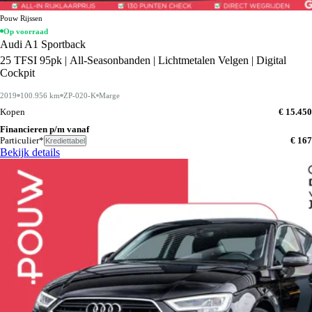
Pouw Rijssen
Op voorraad
Audi A1 Sportback
25 TFSI 95pk | All-Seasonbanden | Lichtmetalen Velgen | Digital
Cockpit
2019
100.956 km
ZP-020-K
Marge
Kopen
€ 15.450
Financieren p/m vanaf
Particulier*
€ 167
Krediettabel
Bekijk details