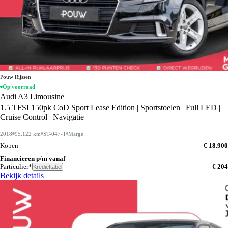
Pouw Rijssen
Op voorraad
Audi A3 Limousine
1.5 TFSI 150pk CoD Sport Lease Edition | Sportstoelen | Full LED |
Cruise Control | Navigatie
2018
95.122 km
ST-047-T
Marge
Kopen
€ 18.900
Financieren p/m vanaf
Particulier*
€ 204
Krediettabel
Bekijk details