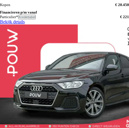
Kopen
€ 20.450
Financieren p/m vanaf
Particulier*
€ 221
Krediettabel
Bekijk details