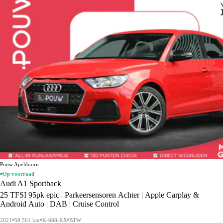
Pouw Apeldoorn
Op voorraad
Audi A1 Sportback
25 TFSI 95pk epic | Parkeersensoren Achter | Apple Carplay &
Android Auto | DAB | Cruise Control
2021
59.501 km
K-688-KX
BTW