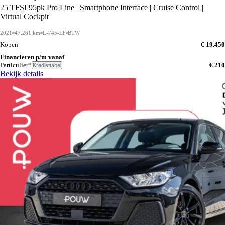
25 TFSI 95pk Pro Line | Smartphone Interface | Cruise Control |
Virtual Cockpit
2021
47.261 km
L-745-LF
BTW
Kopen
€ 19.450
Financieren p/m vanaf
Particulier*
€ 210
Krediettabel
Bekijk details