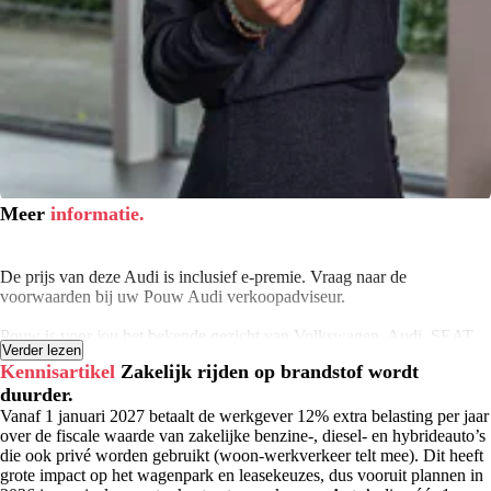
Meer
informatie.
De prijs van deze Audi is inclusief e-premie. Vraag naar de
voorwaarden bij uw Pouw Audi verkoopadviseur.
Pouw is voor jou het bekende gezicht van Volkswagen, Audi, SEAT,
Verder lezen
Škoda, CUPRA en Volkswagen Bedrijfswagens. Wij zijn er voor je
Kennisartikel
Zakelijk rijden op brandstof wordt
met de verkoop van nieuwe en gebruikte personenauto’s en
duurder.
bedrijfswagens. Verder staan we voor je klaar met onze werkplaatsen,
leaseproducten, financierings- en verhuuractiviteiten en onze
Vanaf 1 januari 2027 betaalt de werkgever 12% extra belasting per jaar
schadeherstelbedrijven. Klaar om samen met jou op weg te gaan. Je
over de fiscale waarde van zakelijke benzine-, diesel- en hybrideauto’s
vindt onze vestigingen in Apeldoorn, Deventer, Hardenberg,
die ook privé worden gebruikt (woon-werkverkeer telt mee). Dit heeft
Harderwijk, Kampen, Meppel, Rijssen en Zwolle.
grote impact op het wagenpark en leasekeuzes, dus vooruit plannen in