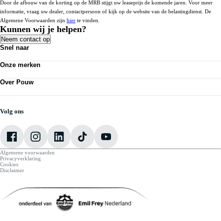
Door de afbouw van de korting op de MRB stijgt uw leaseprijs de komende jaren. Voor meer
informatie, vraag uw dealer, contactpersoon of kijk op de website van de belastingdienst. De
Algemene Voorwaarden zijn
hier
te vinden.
Kunnen wij je helpen?
Neem contact op
Snel naar
Personenauto's
Onze merken
Bedrijfswagens
Werkplaatsafspraak maken
Volkswagen
Acties
Over Pouw
Audi
Nieuws
SEAT
Over Pouw
Vestigingen
Škoda
Contact vestiging
CUPRA
Vacatures
Volg ons
VW Bedrijfswagens
Mijn Pouw
Algemene voorwaarden
Privacyverklaring
Cookies
Disclaimer