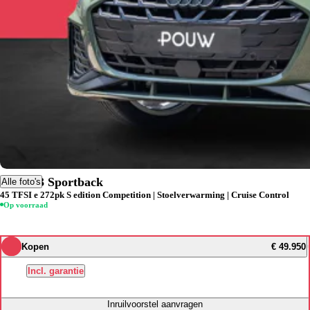
Audi A3 Sportback
Alle foto's
45 TFSI e 272pk S edition Competition | Stoelverwarming | Cruise Control
Op voorraad
Kopen
€ 49.950
Incl. garantie
Inruilvoorstel aanvragen