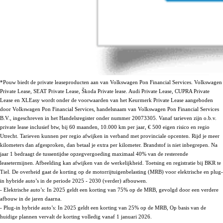
*Pouw biedt de private leaseproducten aan van Volkswagen Pon Financial Services. Volkswagen
Private Lease, SEAT Private Lease, Škoda Private lease. Audi Private Lease, CUPRA Private
Lease en XLEasy wordt onder de voorwaarden van het Keurmerk Private Lease aangeboden
door Volkswagen Pon Financial Services, handelsnaam van Volkswagen Pon Financial Services
B.V., ingeschreven in het Handelsregister onder nummer 20073305. Vanaf tarieven zijn o.b.v.
private lease inclusief btw, bij 60 maanden, 10.000 km per jaar, € 500 eigen risico en regio
Utrecht. Tarieven kunnen per regio afwijken in verband met provinciale opcenten. Rijd je meer
kilometers dan afgesproken, dan betaal je extra per kilometer. Brandstof is niet inbegrepen. Na
jaar 1 bedraagt de tussentijdse opzegvergoeding maximaal 40% van de resterende
leasetermijnen. Afbeelding kan afwijken van de werkelijkheid. Toetsing en registratie bij BKR te
Tiel. De overheid gaat de korting op de motorrijtuigenbelasting (MRB) voor elektrische en plug-
in hybride auto’s in de periode 2025 - 2030 (verder) afbouwen.
- Elektrische auto’s: In 2025 geldt een korting van 75% op de MRB, gevolgd door een verdere
afbouw in de jaren daarna.
- Plug-in hybride auto’s: In 2025 geldt een korting van 25% op de MRB, Op basis van de
huidige plannen vervalt de korting volledig vanaf 1 januari 2026.