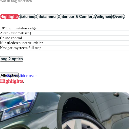
Wat ik nog meer heb.
Highlights
Exterieur
Infotainment
Interieur & Comfort
Veiligheid
Overig
19" Lichtmetalen velgen
airco (automatisch)
cruise control
kunstlederen interieurdelen
navigatiesysteem full map
nog 2 opties
Sla de slider over
Alle opties
Highlights
.