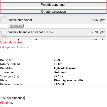
Proefrit aanvragen
Offerte aanvragen
Financieren vanaf
€ 540 p/m
Krediettabel
Zakelijk financieren vanaf
€ 706 p/m
excl. btw
Maandbedrag berekenen
Private leasen vanaf*
€ 865 p/m
Specificaties
.
Maandbedrag berekenen
Dit zijn mijn kenmerken.
Maandbedrag berekenen
Bouwjaar
2026
Kilometerstand
10 km
Brandstof
Hybride benzine
Transmissie
Automaat
Vermogen (pk)
272 pk
Kleur
Districtgroen metallic
Kenteken/Komnr.
242468
Alle specificaties
Opties
.