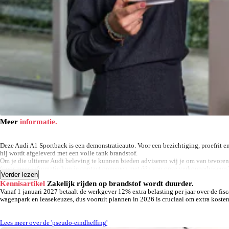
Meer
informatie.
Deze Audi A1 Sportback is een demonstratieauto. Voor een bezichtiging, proefrit e
hij wordt afgeleverd met een volle tank brandstof.
Om je die ultieme Audi beleving te kunnen bieden adviseren wij je om van tevore
(voor meer informatie kun je contact opnemen met één van onze verkoopadviseurs
Verder lezen
Kennisartikel
Zakelijk rijden op brandstof wordt duurder.
Pouw is voor jou het bekende gezicht van Volkswagen, Audi, SEAT, Škoda, CUPRA e
Vanaf 1 januari 2027 betaalt de werkgever 12% extra belasting per jaar over de fis
werkplaatsen, leaseproducten, financierings- en verhuuractiviteiten en onze scha
wagenpark en leasekeuzes, dus vooruit plannen in 2026 is cruciaal om extra kosten
Zwolle.
Lees meer over de 'pseudo-eindheffing'