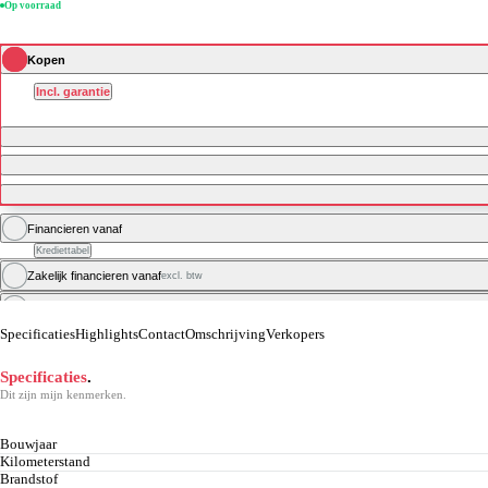
Op voorraad
Kopen
Incl. garantie
Financieren vanaf
Krediettabel
Zakelijk financieren vanaf
excl. btw
Private leasen vanaf*
Specificaties
Highlights
Contact
Omschrijving
Verkopers
Specificaties
.
Dit zijn mijn kenmerken.
Bouwjaar
Kilometerstand
Brandstof