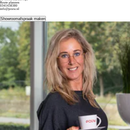
Route plannen
0341438380
info@pouw.nl
Showroomafspraak maken