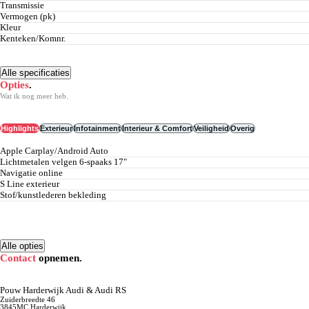
Transmissie
Vermogen (pk)
Kleur
Kenteken/Komnr.
Alle specificaties
Opties
.
Wat ik nog meer heb.
Highlights
Exterieur
Infotainment
Interieur & Comfort
Veiligheid
Overig
Apple Carplay/Android Auto
lichtmetalen velgen 6-spaaks 17"
navigatie online
S Line exterieur
stof/kunstlederen bekleding
Alle opties
Contact
opnemen.
Pouw Harderwijk Audi & Audi RS
Zuiderbreedte 46
3845MC Harderwijk