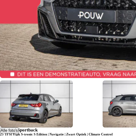
apps
Zomerplannen? Neem ze mee!
Audi A1 Sportback
Alle foto's
25 TFSI 95pk S-tronic S Edition | Navigatie | Zwart Optiek | Climate Control