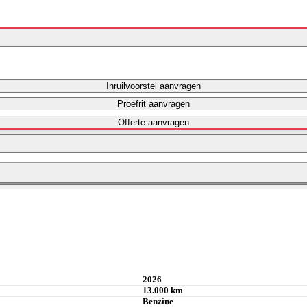
Inruilvoorstel aanvragen
Proefrit aanvragen
Offerte aanvragen
Maandbedrag berekenen
Maandbedrag berekenen
Maandbedrag berekenen
2026
13.000 km
Benzine