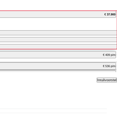
€ 37.900
€ 409 p/m
€ 536 p/m
€ 619 p/m
Inruilvoorstel