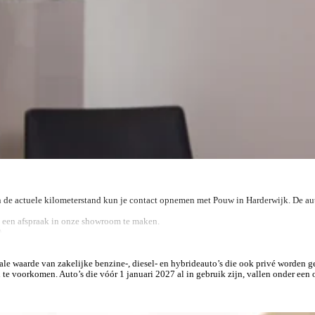
n de actuele kilometerstand kun je contact opnemen met Pouw in Harderwijk. De auto
n een afspraak in onze showroom te maken.
)
n Volkswagen Bedrijfswagens. Wij zijn er voor je met de verkoop van nieuwe en ge
cale waarde van zakelijke benzine-, diesel- en hybrideauto’s die ook privé worden g
deherstelbedrijven. Klaar om samen met jou op weg te gaan. Je vindt onze vestigin
 te voorkomen. Auto’s die vóór 1 januari 2027 al in gebruik zijn, vallen onder een