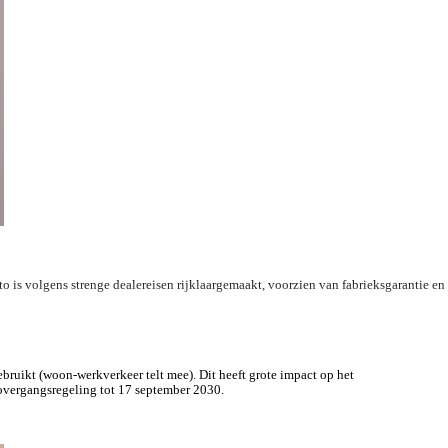
 is volgens strenge dealereisen rijklaargemaakt, voorzien van fabrieksgarantie en
bruikte personenauto’s en bedrijfswagens. Verder staan we voor je klaar met onze
ebruikt (woon-werkverkeer telt mee). Dit heeft grote impact op het
gen in Apeldoorn, Deventer, Hardenberg, Harderwijk, Kampen, Meppel, Rijssen en
 overgangsregeling tot 17 september 2030.