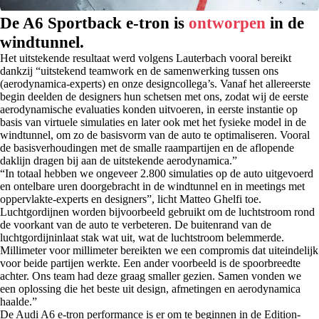
De A6 Sportback e-tron is
ontworpen
in de
windtunnel.
Het uitstekende resultaat werd volgens Lauterbach vooral bereikt
dankzij “uitstekend teamwork en de samenwerking tussen ons
(aerodynamica-experts) en onze designcollega’s. Vanaf het allereerste
begin deelden de designers hun schetsen met ons, zodat wij de eerste
aerodynamische evaluaties konden uitvoeren, in eerste instantie op
basis van virtuele simulaties en later ook met het fysieke model in de
windtunnel, om zo de basisvorm van de auto te optimaliseren. Vooral
de basisverhoudingen met de smalle raampartijen en de aflopende
daklijn dragen bij aan de uitstekende aerodynamica.”
“In totaal hebben we ongeveer 2.800 simulaties op de auto uitgevoerd
en ontelbare uren doorgebracht in de windtunnel en in meetings met
oppervlakte-experts en designers”, licht Matteo Ghelfi toe.
Luchtgordijnen worden bijvoorbeeld gebruikt om de luchtstroom rond
de voorkant van de auto te verbeteren. De buitenrand van de
luchtgordijninlaat stak wat uit, wat de luchtstroom belemmerde.
Millimeter voor millimeter bereikten we een compromis dat uiteindelijk
voor beide partijen werkte. Een ander voorbeeld is de spoorbreedte
achter. Ons team had deze graag smaller gezien. Samen vonden we
een oplossing die het beste uit design, afmetingen en aerodynamica
haalde.”
De Audi A6 e-tron performance is er om te beginnen in de Edition-