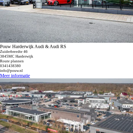
Pouw Harderwijk Audi & Audi RS
Zuiderbreedte 46
3845MC Harderwijk
Route plannen
0341438380
info@pouw.nl
Meer informatie