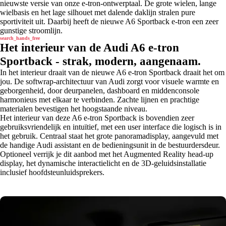
nieuwste versie van onze e-tron-ontwerptaal. De grote wielen, lange
wielbasis en het lage silhouet met dalende daklijn stralen pure
sportiviteit uit. Daarbij heeft de nieuwe A6 Sportback e-tron een zeer
gunstige stroomlijn.
search_hands_free
Het interieur van de Audi A6 e-tron
Sportback - strak, modern, aangenaam.
In het interieur draait van de nieuwe A6 e-tron Sportback draait het om
jou. De softwrap-architectuur van Audi zorgt voor visuele warmte en
geborgenheid, door deurpanelen, dashboard en middenconsole
harmonieus met elkaar te verbinden. Zachte lijnen en prachtige
materialen bevestigen het hoogstaande niveau.
Het interieur van deze A6 e-tron Sportback is bovendien zeer
gebruiksvriendelijk en intuïtief, met een user interface die logisch is in
het gebruik. Centraal staat het grote panoramadisplay, aangevuld met
de handige Audi assistant en de bedieningsunit in de bestuurdersdeur.
Optioneel verrijk je dit aanbod met het Augmented Reality head-up
display, het dynamische interactielicht en de 3D-geluidsinstallatie
inclusief hoofdsteunluidsprekers.