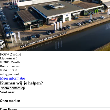
Pouw Zwolle
Lippestraat 5
8028PS Zwolle
Route plannen
0384561300
info@pouw.nl
Meer informatie
Kunnen wij je helpen?
Neem contact op
Snel naar
Personenauto's
Onze merken
Bedrijfswagens
Werkplaatsafspraak maken
Volkswagen
Acties
Over Pouw
Audi