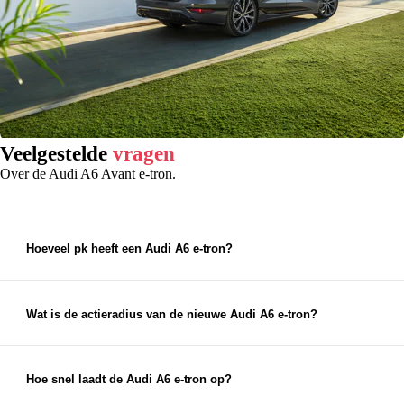
Veelgestelde
vragen
Over de Audi A6 Avant e-tron.
Hoeveel pk heeft een Audi A6 e-tron?
De Audi A6 Avant e-tron en Audi A6 Sportback e-tron
hebben een vermogen van 270kW / 367 pk
Wat is de actieradius van de nieuwe Audi A6 e-tron?
De WLTP-actieradius van de Audi A6 e-tron bedraagt 720
km.
Hoe snel laadt de Audi A6 e-tron op?
Met de nieuwe Audi A6 e-tron is snelladen tot maximaal 270