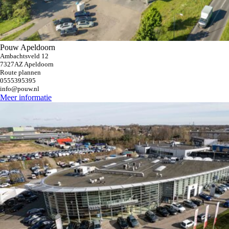
Pouw Apeldoorn
Ambachtsveld 12
7327AZ Apeldoorn
Route plannen
0555395395
info@pouw.nl
Meer informatie