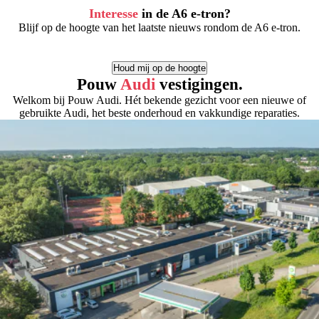
kW mogelijk. Binnen 10 minuten snelladen heb je 295km
Interesse
in de A6 e-tron?
range erbij.
Blijf op de hoogte van het laatste nieuws rondom de A6 e-tron.
Houd mij op de hoogte
Pouw
Audi
vestigingen.
Welkom bij Pouw Audi. Hét bekende gezicht voor een nieuwe of
gebruikte Audi, het beste onderhoud en vakkundige reparaties.