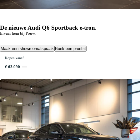
De nieuwe Audi Q6 Sportback e-tron.
Ervaar hem bij Pouw.
Maak een showroomafspraak
Boek een proefrit
Kopen vanaf
apps
Zomerplannen? Neem ze mee!
€ 63.990