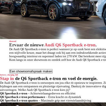
diamond
Ervaar de nieuwe
Audi Q6 Sportback e-tron
.
De Audi Q6 Sportback e-tron is perfect wanneer je op ozek bent een elektris
een stijlvolle keuze, maar het draagt ook bij aan een indrukwekkende actie
hoogwaardig interieur en supersnel laden tot 270 kW. Dat betekent meer rijp
Kom langs in onze showroom en ontdek zelf hoe de Audi Q6 Sportback e-tron
Een showroomafspraak maken
battery_charging_full
Stap in
de Q6 Sportback e-tron en voel de energie.
De Audi Q6 Sportback e-tron is ontworpen om jou elke rit opnieuw te inspireren. Z
bijdragen aan een ontspannen en plezierige rijervaring. Dankzij de innovatieve dig
uitvoeringen. Welke Audi Q6 Sportback e-tron kies jij?
Q6 Sportback e-tron
– Achterwielaangedreven en efficiënt
Q6 Sportback e-tron performance
– Extra kracht en dynamiek
Q6 Sportback e-tron quattro
– Maximale grip met vierwielaandrijving