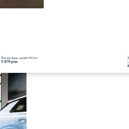
Private lease vanaf
Z
€ 899 p/m
€ 879 p/m
e