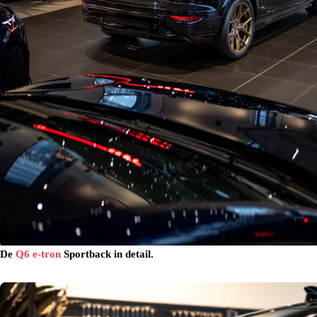
De
Q6 e-tron
Sportback in detail.