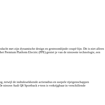
andacht met zijn dynamische design en gestroomlijnde coupé-lijn. Dit is niet alleen
 het Premium Platform Electric (PPE) geniet je van de nieuwste technologie, een
ing, terwijl de indrukwekkende actieradius en soepele rijeigenschappen
 De nieuwe Audi Q6 Sportback e-tron is verkrijgbaar in verschillende