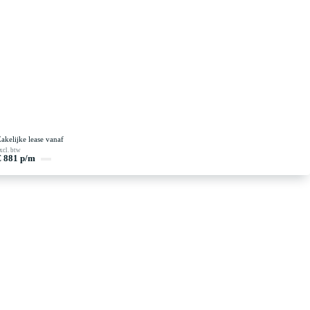
akelijke lease vanaf
xcl. btw
€ 881 p/m