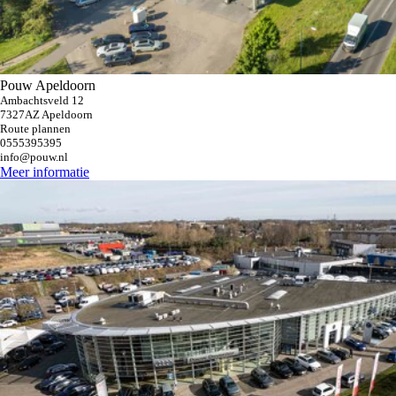
Pouw Apeldoorn
Ambachtsveld 12
7327AZ Apeldoorn
Route plannen
0555395395
info@pouw.nl
Meer informatie