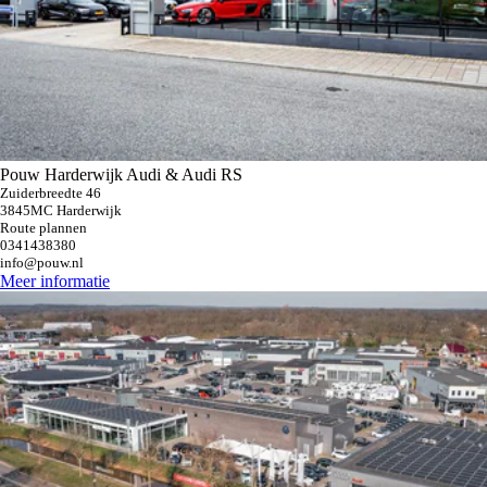
Pouw Harderwijk Audi & Audi RS
Zuiderbreedte 46
3845MC Harderwijk
Route plannen
0341438380
info@pouw.nl
Meer informatie