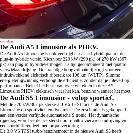
cardiology
De Audi A5 Limousine als PHEV.
De Audi A5 Limousine is ook verkrijgbaar als e-hybrid quattro, de
plug-in hybride versie. Kies voor 220 kW (299 pk) of 270 kW (367
pk) aan plug-in hybridevermogen – altijd gecombineerd met quattro
vierwielaandrijving. De krachtige hoogvoltbatterij zorgt voor een
indrukwekkend elektrisch rijbereik tot 106 km (WLTP). Slimme
energieterugwinning verhoogt de efficiëntie, zonder dat je inlevert op
performance. Beleef het beste van twee werelden in deze A5
Limousine PHEV: elektrisch waar het kan, benzine wanneer het moet.
De Audi S5 Limousine - volop sportief.
Met de 270 kW/367 pk sterke 3.0 V6 TFSI focust de Audi S5
Limousine op sportiviteit en dynamiek. De zescilinder is gekoppeld
aan een verder verfijnde automatische S tronic. Het dynamische
rijgedrag wordt verder versterkt door quattro vierwielaandrijving en
een sportdifferentieel met torque vectoring.
De 3.0 V6 TFSI turbo-benzinemotor in de nieuwe Audi S5 heeft