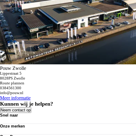
Pouw Zwolle
Lippestraat 5
8028PS Zwolle
Route plannen
0384561300
info@pouw.nl
Meer informatie
Kunnen wij je helpen?
Neem contact op
Snel naar
Personenauto's
Onze merken
Bedrijfswagens
Werkplaatsafspraak maken
Volkswagen
Acties