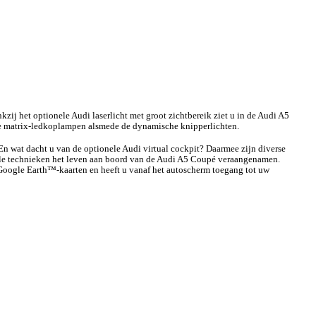
ij het optionele Audi laserlicht met groot zichtbereik ziet u in de Audi A5
ele matrix-ledkoplampen alsmede de dynamische knipperlichten.
En wat dacht u van de optionele Audi virtual cockpit? Daarmee zijn diverse
ale technieken het leven aan boord van de Audi A5 Coupé veraangenamen.
 Google Earth™-kaarten en heeft u vanaf het autoscherm toegang tot uw