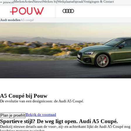
Merken
Acties
Nieuws
Werken bij
Werkplaatsafspraak
Vestigingen & Contact
⭠ pouw.nl
Audi voorraad
Audi voorraad
Audi Private lease
Zakelijke lease
Werkzaamheden
Mo
Za
Se
Audi modellen
A5 coupé
Nieuw
Gebruikt
Private lease acties
Acties
Werkplaatsafspraak maken
A6
Te
Ac
Elektrisch
Demo's
Private lease een nieuwe Audi
Voorraad
Onderhoudsbeurt
Q4
Au
Hybride
Elektrisch
Private lease een gebruikte Audi
Leasevormen
APK
Q6
Ba
Hybride
XLLease
Airco
A1
Co
Wagenparkbeheer
Banden
A3
Re
Checks
Al
De
Alle werkzaamheden
Au
Pe
Ve
Ve
A5 Coupé bij Pouw
De evolutie van een designicoon: de Audi A5 Coupé.
Bekijk de voorraad
Plan je proefrit
Sportieve stijl? De weg ligt open. Audi A5 Coupé.
Dankzij nieuwe details aan de voor-, zij- en achterkant lijkt de Audi A5 Coupé nog
krachtige motoren te vinden.