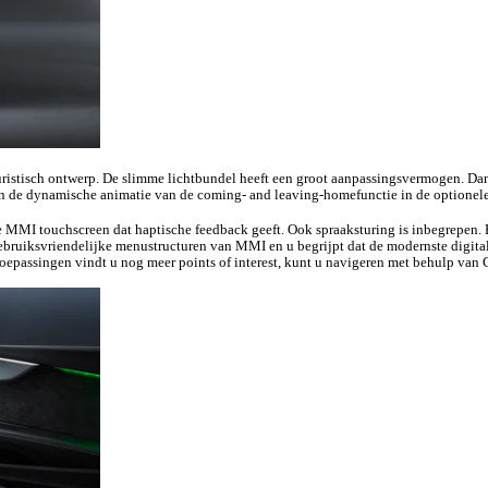
istisch ontwerp. De slimme lichtbundel heeft een groot aanpassingsvermogen. Dankz
zijn de dynamische animatie van de coming- and leaving-homefunctie in de option
e MMI touchscreen dat haptische feedback geeft. Ook spraaksturing is inbegrepen. 
ebruiksvriendelijke menustructuren van MMI en u begrijpt dat de modernste digit
toepassingen vindt u nog meer points of interest, kunt u navigeren met behulp van