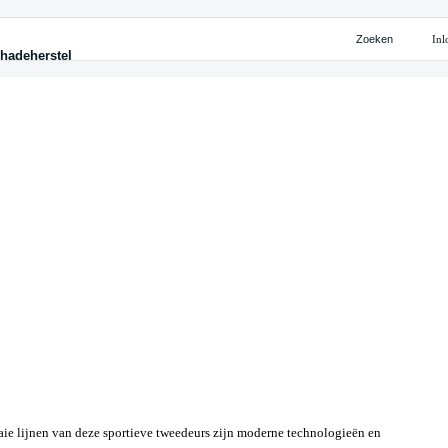
Zoeken
Inl
hadeherstel
ten
ijke oplossingen
eherstel
cieren
iteitskaart Shuttel
chade
n
 leasen
ce & Schadeherstel
palen
 huren
te leasen
ekeren
ijke leasen
raaie lijnen van deze sportieve tweedeurs zijn moderne technologieën en