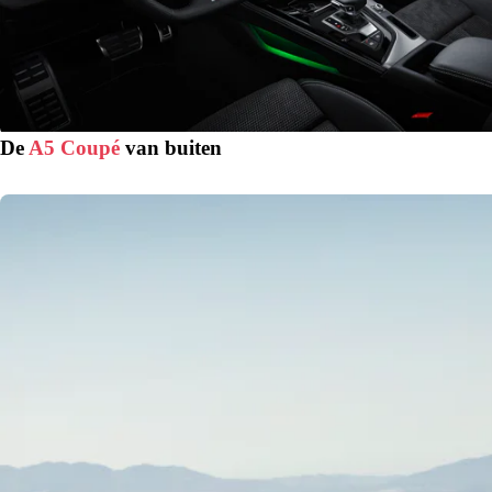
De
A5 Coupé
van buiten