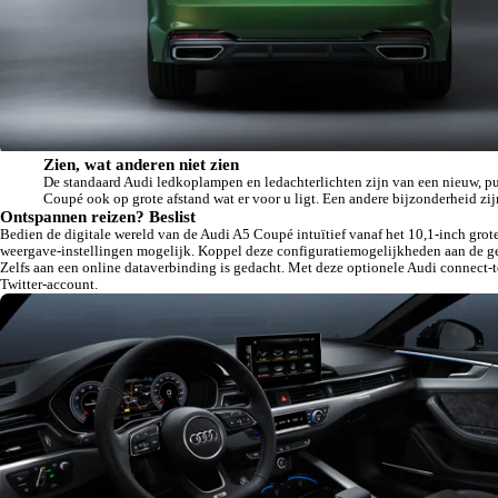
Zien, wat anderen niet zien
De standaard Audi ledkoplampen en ledachterlichten zijn van een nieuw, pur
Coupé ook op grote afstand wat er voor u ligt. Een andere bijzonderheid 
Ontspannen reizen? Beslist
Bedien de digitale wereld van de Audi A5 Coupé intuïtief vanaf het 10,1-inch grot
weergave-instellingen mogelijk. Koppel deze configuratiemogelijkheden aan de g
Zelfs aan een online dataverbinding is gedacht. Met deze optionele Audi connect-
Twitter-account.