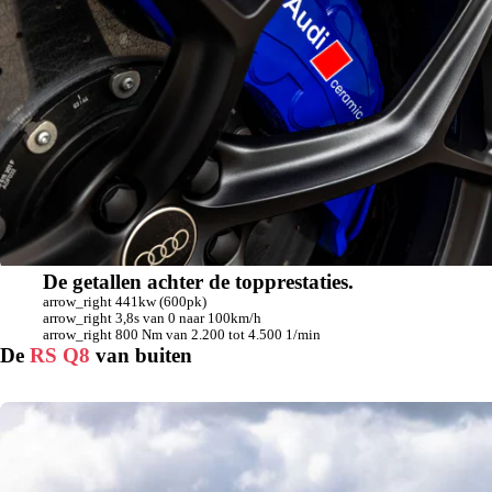
De getallen achter de topprestaties.
arrow_right
441kw (600pk)
arrow_right
3,8s van 0 naar 100km/h
arrow_right
800 Nm van 2.200 tot 4.500 1/min
De
RS Q8
van buiten