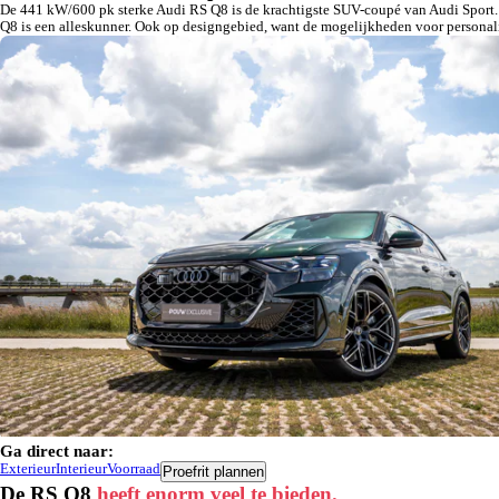
De 441 kW/600 pk sterke Audi RS Q8 is de krachtigste SUV-coupé van Audi Sport. Hi
Q8 is een alleskunner. Ook op designgebied, want de mogelijkheden voor personal
Ga direct naar:
Exterieur
Interieur
Voorraad
Proefrit plannen
De RS Q8
heeft enorm veel te bieden.