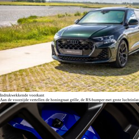
Indrukwekkende voorkant
Aan de voorzijde vertellen de honingraat grille, de RS-bumper met grote luchtinla