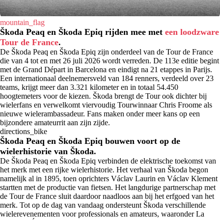
mountain_flag
Škoda Peaq en Škoda Epiq rijden mee met
een loodzware
Tour de France
.
De Škoda Peaq en Škoda Epiq zijn onderdeel van de Tour de France
die van 4 tot en met 26 juli 2026 wordt verreden. De 113e editie begint
met de Grand Départ in Barcelona en eindigt na 21 etappes in Parijs.
Een internationaal deelnemersveld van 184 renners, verdeeld over 23
teams, krijgt meer dan 3.321 kilometer en in totaal 54.450
hoogtemeters voor de kiezen. Škoda brengt de Tour ook dichter bij
wielerfans en verwelkomt viervoudig Tourwinnaar Chris Froome als
nieuwe wielerambassadeur. Fans maken onder meer kans op een
bijzondere amateurrit aan zijn zijde.
directions_bike
Škoda Peaq en Škoda Epiq bouwen voort op de
wielerhistorie van Škoda.
De Škoda Peaq en Škoda Epiq verbinden de elektrische toekomst van
het merk met een rijke wielerhistorie. Het verhaal van Škoda begon
namelijk al in 1895, toen oprichters Václav Laurin en Václav Klement
startten met de productie van fietsen. Het langdurige partnerschap met
de Tour de France sluit daardoor naadloos aan bij het erfgoed van het
merk. Tot op de dag van vandaag ondersteunt Škoda verschillende
wielerevenementen voor professionals en amateurs, waaronder La