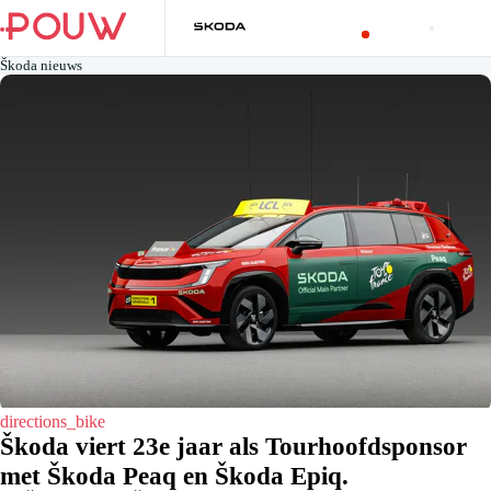
Škoda nieuws
directions_bike
Škoda viert 23e jaar als Tourhoofdsponsor
met Škoda Peaq en Škoda Epiq.