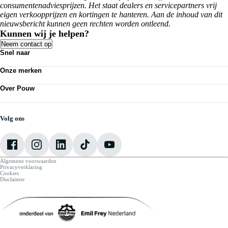
consumentenadviesprijzen. Het staat dealers en servicepartners vrij
eigen verkoopprijzen en kortingen te hanteren. Aan de inhoud van dit
nieuwsbericht kunnen geen rechten worden ontleend.
Kunnen wij je helpen?
Neem contact op
Snel naar
Personenauto's
Onze merken
Bedrijfswagens
Werkplaatsafspraak maken
Volkswagen
Acties
Over Pouw
Audi
Nieuws
SEAT
Over Pouw
Vestigingen
Škoda
Contact vestiging
CUPRA
Vacatures
Volg ons
VW Bedrijfswagens
Mijn Pouw
Algemene voorwaarden
Privacyverklaring
Cookies
Disclaimer