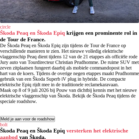
circle
Škoda Peaq en Škoda Epiq
krijgen een prominente rol in
de Tour de France.
De Škoda Peaq en Škoda Epiq zijn tijdens de Tour de France op
verschillende manieren te zien. Het nieuwe volledig elektrische
vlaggenschip Peaq dient tijdens 12 van de 21 etappes als officiële rode
Jury auto van Tourdirecteur Christian Prudhomme. De ruime SUV met
zeven zitplaatsen fungeert daarbij als mobiele commandopost in het
hart van de koers. Tijdens de overige negen etappes maakt Prudhomme
gebruik van een Škoda Superb iV plug in hybride. De compacte
elektrische Epiq rijdt mee in de traditionele reclamekaravaan.
Maak op 8 of 9 juli 2026 bij Pouw van dichtbij kennis met het nieuwe
elektrische vlaggenschip van Škoda. Bekijk de Škoda Peaq tijdens de
speciale roadshow.
Meld je aan voor de roadshow
bolt
Škoda Peaq en Škoda Epiq
versterken het elektrische
aanbod
van Škoda.