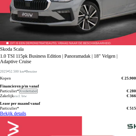
Skoda Scala
1.0 TSI 115pk Business Edition | Panoramadak | 18" Velgen |
Adaptive Cruise
2025
52.500 km
Benzine
Kopen
€ 25.900
Financieren p/m vanaf
Particulier*
€ 280
Krediettabel
Zakelijk
€ 366
excl. btw
Lease per maand vanaf
Particulier*
€ 515
Bekijk details