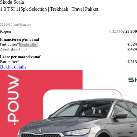
Skoda Scala
1.0 TSI 115pk Selection | Trekhaak | Travel Pakket
2026
10 km
Benzine
Kopen
€ 29.950
€ 32.950
Financieren p/m vanaf
Particulier*
€ 324
Krediettabel
Zakelijk
€ 424
excl. btw
Lease per maand vanaf
Particulier*
€ 513
Bekijk details