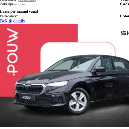
Zakelijk
€ 423
excl. btw
Lease per maand vanaf
Particulier*
€ 564
Bekijk details