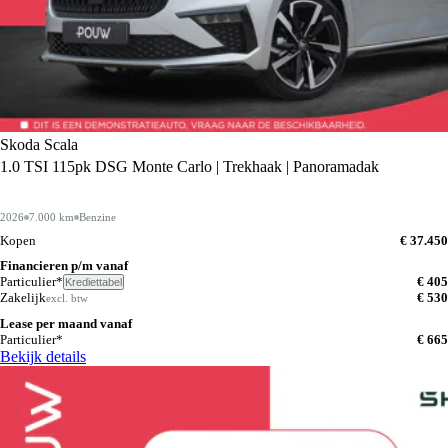
Skoda Scala
1.0 TSI 115pk DSG Monte Carlo | Trekhaak | Panoramadak
2026
7.000 km
Benzine
Kopen
€ 37.450
Financieren p/m vanaf
Particulier*
€ 405
Krediettabel
Zakelijk
€ 530
excl. btw
Lease per maand vanaf
Particulier*
€ 665
Bekijk details