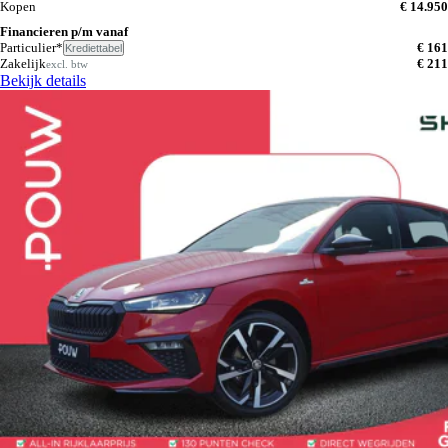
Kopen
€ 14.950
Financieren p/m vanaf
Particulier*
€ 161
Krediettabel
Zakelijk
€ 211
excl. btw
Bekijk details