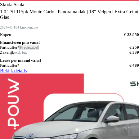
Skoda Scala
1.0 TSI 115pk Monte Carlo | Panorama dak | 18" Velgen | Extra Getint
Glas
2024
45.104 km
Benzine
Kopen
€ 23.950
Financieren p/m vanaf
Particulier*
€ 259
Krediettabel
Zakelijk
€ 339
excl. btw
Lease per maand vanaf
Particulier*
€ 489
Bekijk details