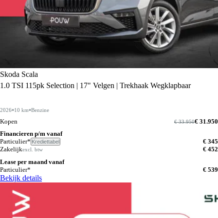
Skoda Scala
1.0 TSI 115pk Selection | 17" Velgen | Trekhaak Wegklapbaar
2026
10 km
Benzine
Kopen
€ 31.950
€ 33.950
Financieren p/m vanaf
Particulier*
€ 345
Krediettabel
Zakelijk
€ 452
excl. btw
Lease per maand vanaf
Particulier*
€ 539
Bekijk details