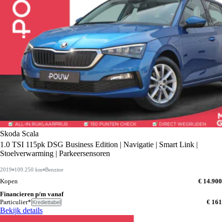
Skoda Scala
1.0 TSI 115pk DSG Business Edition | Navigatie | Smart Link |
Stoelverwarming | Parkeersensoren
2019
109.250 km
Benzine
Kopen
€ 14.900
Financieren p/m vanaf
Particulier*
€ 161
Krediettabel
Bekijk details