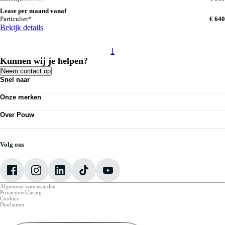
Lease per maand vanaf
Particulier*
€ 640
Bekijk details
1
Kunnen wij je helpen?
Neem contact op
Snel naar
Personenauto's
Onze merken
Bedrijfswagens
Werkplaatsafspraak maken
Volkswagen
Acties
Over Pouw
Audi
Nieuws
SEAT
Over Pouw
Vestigingen
Škoda
Contact vestiging
CUPRA
Vacatures
Volg ons
VW Bedrijfswagens
Mijn Pouw
Algemene voorwaarden
Privacyverklaring
Cookies
Disclaimer