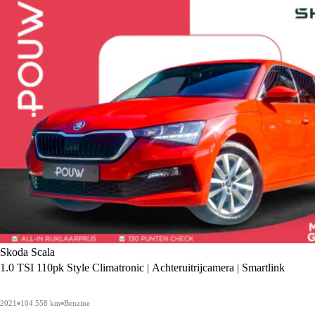
Skoda Scala
1.0 TSI 110pk Style Climatronic | Achteruitrijcamera | Smartlink
2021
104.558 km
Benzine