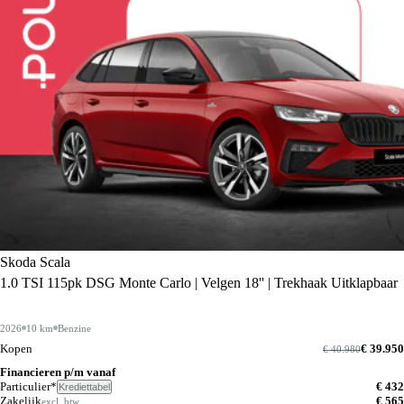
Skoda Scala
1.0 TSI 115pk DSG Monte Carlo | Velgen 18'' | Trekhaak Uitklapbaar
2026
10 km
Benzine
Kopen
€ 39.950
€ 40.980
Financieren p/m vanaf
Particulier*
€ 432
Krediettabel
Zakelijk
€ 565
excl. btw