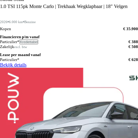
1.0 TSI 115pk Monte Carlo | Trekhaak Wegklapbaar | 18" Velgen
2026
6.000 km
Benzine
Kopen
€ 35.900
Financieren p/m vanaf
Particulier*
€ 388
Krediettabel
Zakelijk
€ 508
excl. btw
Lease per maand vanaf
Particulier*
€ 628
Bekijk details