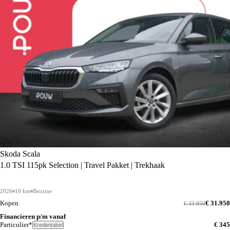
Skoda Scala
1.0 TSI 115pk Selection | Travel Pakket | Trekhaak
2026
10 km
Benzine
Kopen
€ 31.950
€ 33.950
Financieren p/m vanaf
Particulier*
€ 345
Krediettabel