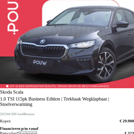
Skoda Scala
1.0 TSI 115pk Business Edition | Trekhaak Wegklapbaar |
Stoelverwarming
2025
4.000 km
Benzine
Kopen
€ 29.900
Financieren p/m vanaf
Particulier*
€ 323
Krediettabel