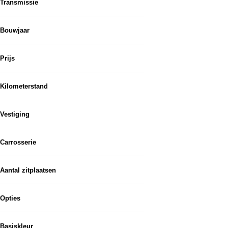
Transmissie
Bouwjaar
Van...
Prijs
Tot en met...
apps
Jouw zomer op z'n best.
Kilometerstand
Vestiging
Carrosserie
Aantal zitplaatsen
Opties
Basiskleur