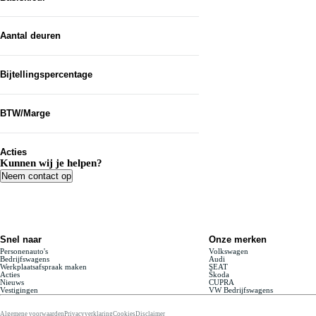
Aantal deuren
Bijtellingspercentage
Van...
BTW/Marge
Tot en met...
Acties
Kunnen wij je helpen?
Neem contact op
Snel naar
Onze merken
Personenauto's
Volkswagen
Bedrijfswagens
Audi
Werkplaatsafspraak maken
SEAT
Acties
Škoda
Nieuws
CUPRA
Vestigingen
VW Bedrijfswagens
Algemene voorwaarden
Privacyverklaring
Cookies
Disclaimer