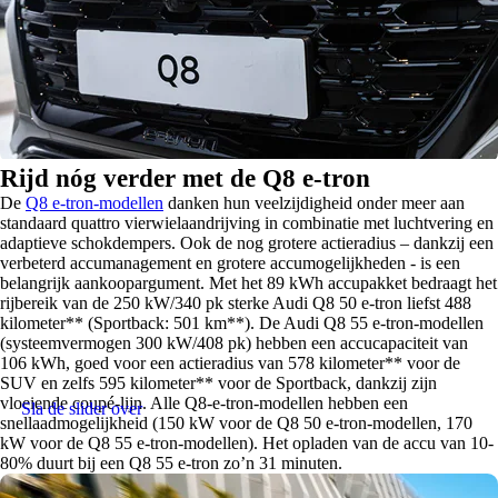
Rijd nóg verder met de Q8 e-tron
De
Q8 e-tron-modellen
danken hun veelzijdigheid onder meer aan
standaard quattro vierwielaandrijving in combinatie met luchtvering en
adaptieve schokdempers. Ook de nog grotere actieradius – dankzij een
verbeterd accumanagement en grotere accumogelijkheden - is een
belangrijk aankoopargument. Met het 89 kWh accupakket bedraagt het
rijbereik van de 250 kW/340 pk sterke Audi Q8 50 e-tron liefst 488
kilometer** (Sportback: 501 km**). De Audi Q8 55 e-tron-modellen
(systeemvermogen 300 kW/408 pk) hebben een accucapaciteit van
106 kWh, goed voor een actieradius van 578 kilometer** voor de
SUV en zelfs 595 kilometer** voor de Sportback, dankzij zijn
vloeiende coupé-lijn. Alle Q8-e-tron-modellen hebben een
Sla de slider over
snellaadmogelijkheid (150 kW voor de Q8 50 e-tron-modellen, 170
kW voor de Q8 55 e-tron-modellen). Het opladen van de accu van 10-
80% duurt bij een Q8 55 e-tron zo’n 31 minuten.