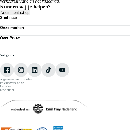
verkeerssituatie en het rijgedrag.
Kunnen wij je helpen?
Neem contact op
Snel naar
Personenauto's
Onze merken
Bedrijfswagens
Werkplaatsafspraak maken
Volkswagen
Acties
Over Pouw
Audi
Nieuws
SEAT
Over Pouw
Vestigingen
Škoda
Contact vestiging
CUPRA
Vacatures
Volg ons
VW Bedrijfswagens
Mijn Pouw
Algemene voorwaarden
Privacyverklaring
Cookies
Disclaimer