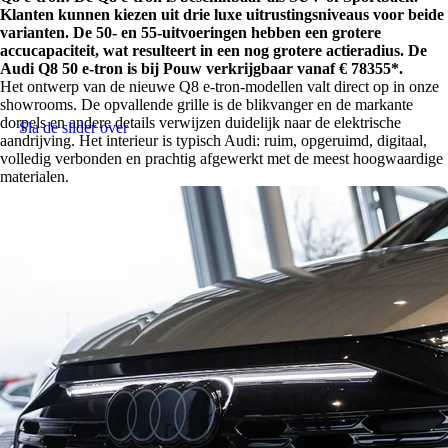
Klanten kunnen kiezen uit drie luxe uitrustingsniveaus voor beide
varianten. De 50- en 55-uitvoeringen hebben een grotere
accucapaciteit, wat resulteert in een nog grotere actieradius. De
Audi Q8 50 e-tron is bij Pouw verkrijgbaar vanaf € 78355*.
Het ontwerp van de nieuwe Q8 e-tron-modellen valt direct op in onze
showrooms. De opvallende grille is de blikvanger en de markante
dorpels en andere details verwijzen duidelijk naar de elektrische
Sla de slider over
aandrijving. Het interieur is typisch Audi: ruim, opgeruimd, digitaal,
volledig verbonden en prachtig afgewerkt met de meest hoogwaardige
materialen.