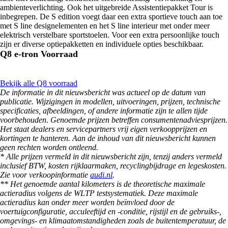
ambienteverlichting. Ook het uitgebreide Assistentiepakket Tour is
inbegrepen. De S edition voegt daar een extra sportieve touch aan toe
met S line designelementen en het S line interieur met onder meer
elektrisch verstelbare sportstoelen. Voor een extra persoonlijke touch
zijn er diverse optiepakketten en individuele opties beschikbaar.
Q8 e-tron Voorraad
Bekijk alle Q8 voorraad
De informatie in dit nieuwsbericht was actueel op de datum van
publicatie. Wijzigingen in modellen, uitvoeringen, prijzen, technische
specificaties, afbeeldingen, of andere informatie zijn te allen tijde
voorbehouden. Genoemde prijzen betreffen consumentenadviesprijzen.
Het staat dealers en servicepartners vrij eigen verkoopprijzen en
kortingen te hanteren. Aan de inhoud van dit nieuwsbericht kunnen
geen rechten worden ontleend.
* Alle prijzen vermeld in dit nieuwsbericht zijn, tenzij anders vermeld
inclusief BTW, kosten rijklaarmaken, recyclingbijdrage en legeskosten.
Zie voor verkoopinformatie
audi.nl
.
** Het genoemde aantal kilometers is de theoretische maximale
actieradius volgens de WLTP testsystematiek. Deze maximale
actieradius kan onder meer worden beïnvloed door de
voertuigconfiguratie, acculeeftijd en -conditie, rijstijl en de gebruiks-,
omgevings- en klimaatomstandigheden zoals de buitentemperatuur, de