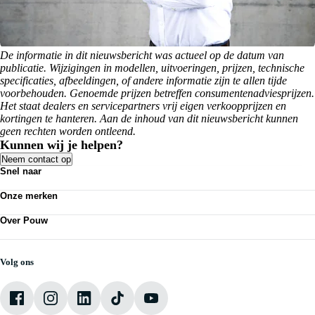
De informatie in dit nieuwsbericht was actueel op de datum van
publicatie. Wijzigingen in modellen, uitvoeringen, prijzen, technische
specificaties, afbeeldingen, of andere informatie zijn te allen tijde
voorbehouden. Genoemde prijzen betreffen consumentenadviesprijzen.
Het staat dealers en servicepartners vrij eigen verkoopprijzen en
kortingen te hanteren. Aan de inhoud van dit nieuwsbericht kunnen
geen rechten worden ontleend.
Kunnen wij je helpen?
Neem contact op
Snel naar
Personenauto's
Onze merken
Bedrijfswagens
Werkplaatsafspraak maken
Volkswagen
Acties
Over Pouw
Audi
Nieuws
SEAT
Over Pouw
Vestigingen
Škoda
Contact vestiging
CUPRA
Vacatures
Volg ons
VW Bedrijfswagens
Mijn Pouw