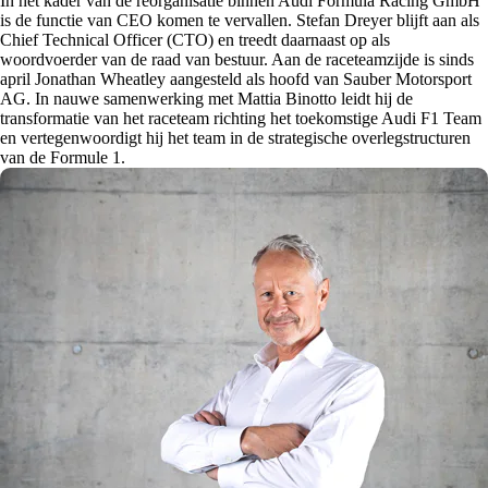
In het kader van de reorganisatie binnen Audi Formula Racing GmbH
is de functie van CEO komen te vervallen. Stefan Dreyer blijft aan als
Chief Technical Officer (CTO) en treedt daarnaast op als
woordvoerder van de raad van bestuur. Aan de raceteamzijde is sinds
april Jonathan Wheatley aangesteld als hoofd van Sauber Motorsport
AG. In nauwe samenwerking met Mattia Binotto leidt hij de
transformatie van het raceteam richting het toekomstige Audi F1 Team
en vertegenwoordigt hij het team in de strategische overlegstructuren
van de Formule 1.