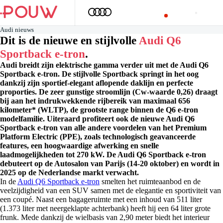
Audi nieuws
Dit is de nieuwe en stijlvolle
Audi Q6
Sportback e-tron
.
Audi breidt zijn elektrische gamma verder uit met de Audi Q6
Sportback e-tron. De stijlvolle Sportback springt in het oog
dankzij zijn sportief-elegant aflopende daklijn en perfecte
proporties. De zeer gunstige stroomlijn (Cw-waarde 0,26) draagt
bij aan het indrukwekkende rijbereik van maximaal 656
kilometer* (WLTP), de grootste range binnen de Q6 e-tron
modelfamilie. Uiteraard profiteert ook de nieuwe Audi Q6
Sportback e-tron van alle andere voordelen van het Premium
Platform Electric (PPE), zoals technologisch geavanceerde
features, een hoogwaardige afwerking en snelle
laadmogelijkheden tot 270 kW. De Audi Q6 Sportback e-tron
debuteert op de Autosalon van Parijs (14-20 oktober) en wordt in
2025 op de Nederlandse markt verwacht.
In de
Audi Q6 Sportback e-tron
smelten het ruimteaanbod en de
veelzijdigheid van een SUV samen met de elegantie en sportiviteit van
een coupé. Naast een bagageruimte met een inhoud van 511 liter
(1.373 liter met neergeklapte achterbank) heeft hij een 64 liter grote
frunk. Mede dankzij de wielbasis van 2,90 meter biedt het interieur