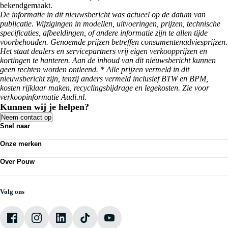
bekendgemaakt.
De informatie in dit nieuwsbericht was actueel op de datum van
publicatie. Wijzigingen in modellen, uitvoeringen, prijzen, technische
specificaties, afbeeldingen, of andere informatie zijn te allen tijde
voorbehouden. Genoemde prijzen betreffen consumentenadviesprijzen.
Het staat dealers en servicepartners vrij eigen verkoopprijzen en
kortingen te hanteren. Aan de inhoud van dit nieuwsbericht kunnen
geen rechten worden ontleend. * Alle prijzen vermeld in dit
nieuwsbericht zijn, tenzij anders vermeld inclusief BTW en BPM,
kosten rijklaar maken, recyclingsbijdrage en legekosten. Zie voor
verkoopinformatie Audi.nl.
Kunnen wij je helpen?
Neem contact op
Snel naar
Personenauto's
Onze merken
Bedrijfswagens
Werkplaatsafspraak maken
Volkswagen
Acties
Over Pouw
Audi
Nieuws
SEAT
Over Pouw
Vestigingen
Škoda
Contact vestiging
CUPRA
Vacatures
Volg ons
VW Bedrijfswagens
Mijn Pouw