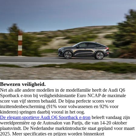
Bewezen veiligheid.
Net als alle andere modellen in de modelfamilie heeft de Audi Q6
Sportback e-tron bij veiligheidsinstantie Euro NCAP de maximale
score van vijf sterren behaald. De bijna perfecte scores voor
inzittendenbescherming (91% voor volwassenen en 92% voor
kinderen) springen daarbij vooral in het oog.
De elegant-sportieve Audi Q6 Sportback e-tron
beleeft vandaag zijn
wereldpremière op de Autosalon van Parijs, die van 14-20 oktober
plaatsvindt. De Nederlandse marktintroductie staat gepland voor maart
2025. Meer specificaties en prijzen worden binnenkort