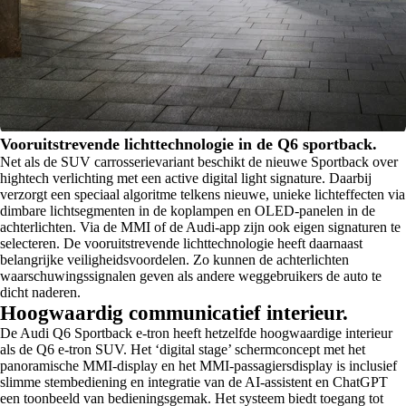
Vooruitstrevende lichttechnologie in de Q6 sportback.
Net als de SUV carrosserievariant beschikt de nieuwe Sportback over
hightech verlichting met een active digital light signature. Daarbij
verzorgt een speciaal algoritme telkens nieuwe, unieke lichteffecten via
dimbare lichtsegmenten in de koplampen en OLED-panelen in de
achterlichten. Via de MMI of de Audi-app zijn ook eigen signaturen te
selecteren. De vooruitstrevende lichttechnologie heeft daarnaast
belangrijke veiligheidsvoordelen. Zo kunnen de achterlichten
waarschuwingssignalen geven als andere weggebruikers de auto te
dicht naderen.
Hoogwaardig communicatief interieur.
De Audi Q6 Sportback e-tron heeft hetzelfde hoogwaardige interieur
als de Q6 e-tron SUV. Het ‘digital stage’ schermconcept met het
panoramische MMI-display en het MMI-passagiersdisplay is inclusief
slimme stembediening en integratie van de AI-assistent en ChatGPT
een toonbeeld van bedieningsgemak. Het systeem biedt toegang tot