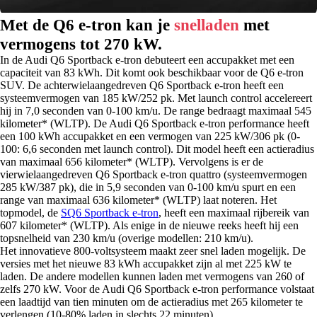
Met de Q6 e-tron kan je
snelladen
met
vermogens tot 270 kW.
In de Audi Q6 Sportback e-tron debuteert een accupakket met een
capaciteit van 83 kWh. Dit komt ook beschikbaar voor de Q6 e-tron
SUV. De achterwielaangedreven Q6 Sportback e-tron heeft een
systeemvermogen van 185 kW/252 pk. Met launch control accelereert
hij in 7,0 seconden van 0-100 km/u. De range bedraagt maximaal 545
kilometer* (WLTP). De Audi Q6 Sportback e-tron performance heeft
een 100 kWh accupakket en een vermogen van 225 kW/306 pk (0-
100: 6,6 seconden met launch control). Dit model heeft een actieradius
van maximaal 656 kilometer* (WLTP). Vervolgens is er de
vierwielaangedreven Q6 Sportback e-tron quattro (systeemvermogen
285 kW/387 pk), die in 5,9 seconden van 0-100 km/u spurt en een
range van maximaal 636 kilometer* (WLTP) laat noteren. Het
topmodel, de
SQ6 Sportback e-tron
, heeft een maximaal rijbereik van
607 kilometer* (WLTP). Als enige in de nieuwe reeks heeft hij een
topsnelheid van 230 km/u (overige modellen: 210 km/u).
Het innovatieve 800-voltsysteem maakt zeer snel laden mogelijk. De
versies met het nieuwe 83 kWh accupakket zijn al met 225 kW te
laden. De andere modellen kunnen laden met vermogens van 260 of
zelfs 270 kW. Voor de Audi Q6 Sportback e-tron performance volstaat
een laadtijd van tien minuten om de actieradius met 265 kilometer te
verlengen (10-80% laden in slechts 22 minuten).