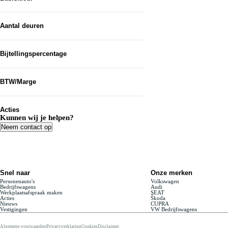
Aantal deuren
Bijtellingspercentage
Van...
BTW/Marge
Tot en met...
Acties
Kunnen wij je helpen?
Neem contact op
Snel naar
Onze merken
Personenauto's
Volkswagen
Bedrijfswagens
Audi
Werkplaatsafspraak maken
SEAT
Acties
Škoda
Nieuws
CUPRA
Vestigingen
VW Bedrijfswagens
Algemene voorwaarden
Privacyverklaring
Cookies
Disclaimer