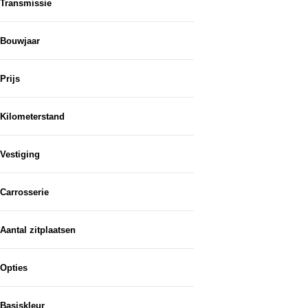
Transmissie
Bouwjaar
Van...
Prijs
Tot en met...
Kilometerstand
apps
Zomerplannen? Neem ze mee!
Vestiging
Carrosserie
Aantal zitplaatsen
Opties
Basiskleur