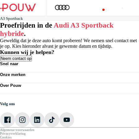
A3 Sportback
Proefrijden in de
Audi A3 Sportback
hybride
.
Geweldig dat je deze auto komt proberen! We nemen snel contact met
je op. Kies hieronder alvast je gewenste datum en tijdstip.
Kunnen wij je helpen?
Neem contact op
Snel naar
Personenauto's
Onze merken
Bedrijfswagens
Werkplaatsafspraak maken
Volkswagen
Acties
Over Pouw
Audi
Nieuws
SEAT
Over Pouw
Vestigingen
Škoda
Contact vestiging
CUPRA
Vacatures
Volg ons
VW Bedrijfswagens
Mijn Pouw
Algemene voorwaarden
Privacyverklaring
Cookies