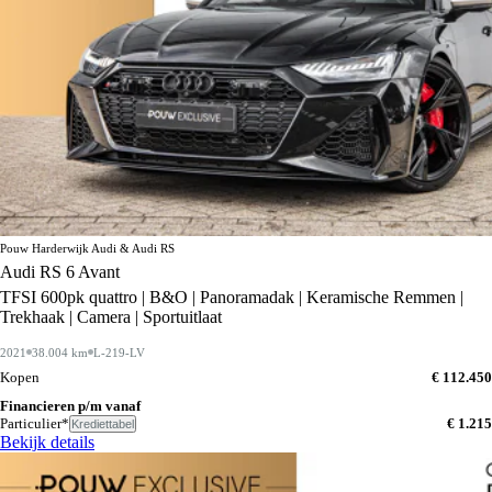
Pouw Harderwijk Audi & Audi RS
Audi RS 6 Avant
TFSI 600pk quattro | B&O | Panoramadak | Keramische Remmen |
Trekhaak | Camera | Sportuitlaat
2021
38.004 km
L-219-LV
Kopen
€ 112.450
Financieren p/m vanaf
Particulier*
€ 1.215
Krediettabel
Bekijk details