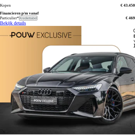
Kopen
€ 43.450
Financieren p/m vanaf
Particulier*
€ 469
Krediettabel
Bekijk details