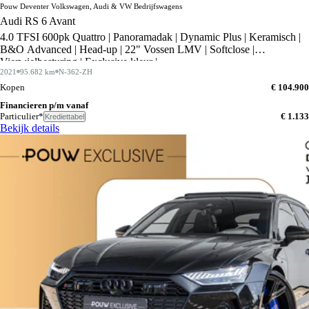
Pouw Deventer Volkswagen, Audi & VW Bedrijfswagens
Audi RS 6 Avant
4.0 TFSI 600pk Quattro | Panoramadak | Dynamic Plus | Keramisch |
B&O Advanced | Head-up | 22" Vossen LMV | Softclose |
Vierwielbesturing | Exclusive kleur |
2021
95.682 km
N-362-ZH
Kopen
€ 104.900
Financieren p/m vanaf
Particulier*
€ 1.133
Krediettabel
Bekijk details