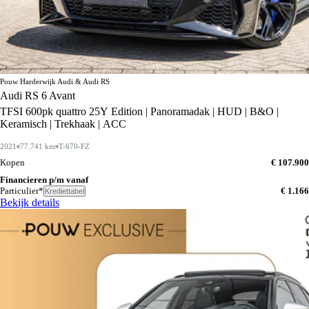
Pouw Harderwijk Audi & Audi RS
Audi RS 6 Avant
TFSI 600pk quattro 25Y Edition | Panoramadak | HUD | B&O |
Keramisch | Trekhaak | ACC
2021
77.741 km
T-670-FZ
Kopen
€ 107.900
Financieren p/m vanaf
Particulier*
€ 1.166
Krediettabel
Bekijk details