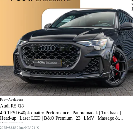
Pouw Apeldoorn
Audi RS Q8
4.0 TFSI 640pk quattro Performance | Panoramadak | Trekhaak |
Head-up | Laser LED | B&O Premium | 23" LMV | Massage &
Verwarming
2025
38.839 km
HPJ-71-K