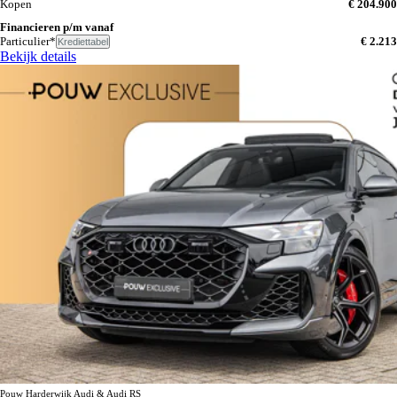
Kopen
€ 204.900
Financieren p/m vanaf
Particulier*
€ 2.213
Krediettabel
Bekijk details
Pouw Harderwijk Audi & Audi RS