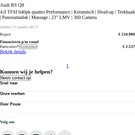
Audi RS Q8
4.0 TFSI 640pk quattro Performance | Keramisch | Head-up | Trekhaak
| Panoramadak | Massage | 23" LMV | 360 Camera
2026
3.171 km
AU-86-77
Kopen
€ 234.900
Financieren p/m vanaf
Particulier*
€ 2.537
Krediettabel
Bekijk details
1
Kunnen wij je helpen?
Neem contact op
Snel naar
Personenauto's
Onze merken
Bedrijfswagens
Werkplaatsafspraak maken
Volkswagen
Acties
Over Pouw
Audi
Nieuws
SEAT
Over Pouw
Vestigingen
Škoda
Contact vestiging
CUPRA
Vacatures
Volg ons
VW Bedrijfswagens
Mijn Pouw