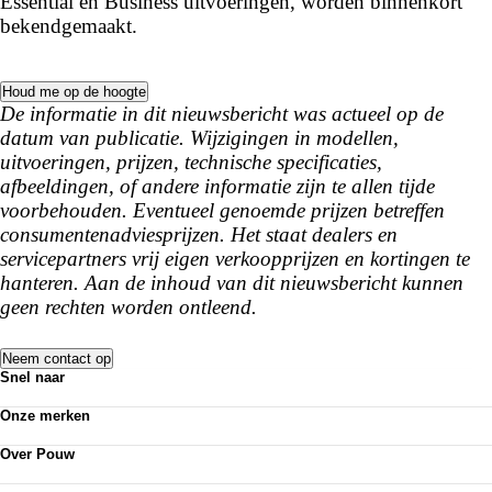
Essential en Business uitvoeringen, worden binnenkort
bekendgemaakt.
Houd me op de hoogte
De informatie in dit nieuwsbericht was actueel op de
datum van publicatie. Wijzigingen in modellen,
uitvoeringen, prijzen, technische specificaties,
afbeeldingen, of andere informatie zijn te allen tijde
voorbehouden. Eventueel genoemde prijzen betreffen
consumentenadviesprijzen. Het staat dealers en
servicepartners vrij eigen verkoopprijzen en kortingen te
hanteren. Aan de inhoud van dit nieuwsbericht kunnen
geen rechten worden ontleend.
Neem contact op
Snel naar
Acties
Onze merken
Bedrijfswagens
Volkswagen
Kennisbank
Over Pouw
Audi
Nieuws
Over Pouw
SEAT
Personenauto's