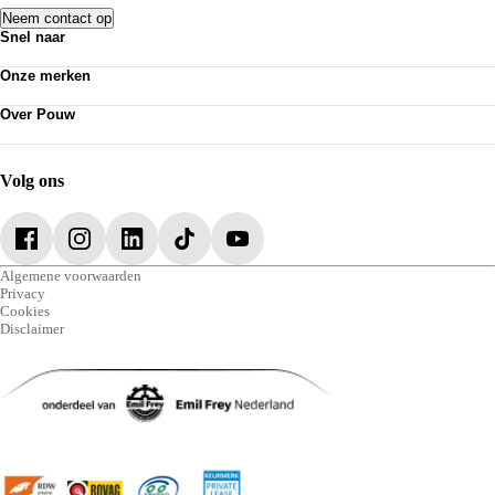
Neem contact op
Snel naar
Acties
Onze merken
Bedrijfswagens
Volkswagen
Kennisbank
Over Pouw
Audi
Nieuws
Over Pouw
SEAT
Personenauto's
Contact vestiging
Škoda
Vestigingen
Vacatures
CUPRA
Werkplaatsafspraak maken
Volg ons
Mijn Pouw
VW Bedrijfswagens
Algemene voorwaarden
Privacy
Cookies
Disclaimer