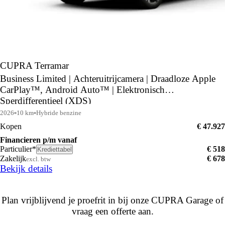
CUPRA Terramar
Business Limited | Achteruitrijcamera | Draadloze Apple
CarPlay™, Android Auto™ | Elektronisch
Sperdifferentieel (XDS)
2026
10 km
Hybride benzine
Kopen
€ 47.927
Financieren p/m vanaf
Particulier*
€ 518
Krediettabel
Zakelijk
€ 678
excl. btw
Bekijk details
Plan vrijblijvend je proefrit in bij onze CUPRA Garage of
vraag een offerte aan.