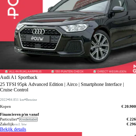
Audi A1 Sportback
25 TFSI 95pk Advanced Edition | Airco | Smartphone Interface |
Cruise Control
2022
84.851 km
Benzine
Kopen
€ 20.900
Financieren p/m vanaf
Particulier*
€ 226
Krediettabel
Zakelijk
€ 296
excl. btw
Bekijk details