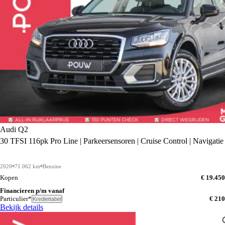
Audi Q2
30 TFSI 116pk Pro Line | Parkeersensoren | Cruise Control | Navigatie
2020
71.062 km
Benzine
Kopen
€ 19.450
Financieren p/m vanaf
Particulier*
€ 210
Krediettabel
Bekijk details