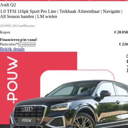
Audi Q2
1.0 TFSI 116pk Sport Pro Line | Trekhaak Afneembaar | Navigatie |
All Season banden | LM wielen
2018
65.364 km
Benzine
Kopen
€ 20.950
Financieren p/m vanaf
Particulier*
€ 226
Krediettabel
Bekijk details