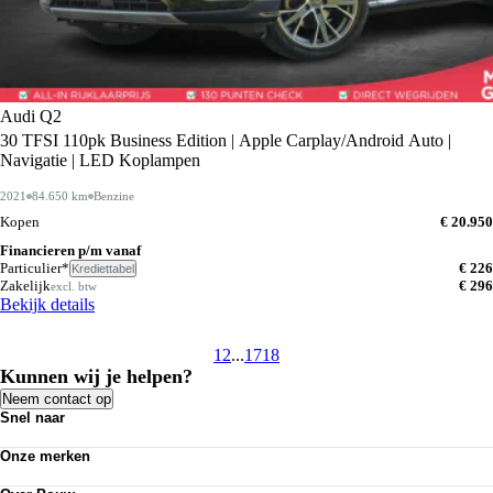
Audi Q2
30 TFSI 110pk Business Edition | Apple Carplay/Android Auto |
Navigatie | LED Koplampen
2021
84.650 km
Benzine
Kopen
€ 20.950
Financieren p/m vanaf
Particulier*
€ 226
Krediettabel
Zakelijk
€ 296
excl. btw
Bekijk details
1
2
...
17
18
Kunnen wij je helpen?
Neem contact op
Snel naar
Personenauto's
Onze merken
Bedrijfswagens
Werkplaatsafspraak maken
Volkswagen
Acties