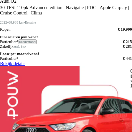
Audi Q2
30 TFSI 110pk Advanced edition | Navigatie | PDC | Apple Carplay |
Cruise Control | Clima
2022
88.938 km
Benzine
Kopen
€ 19.900
Financieren p/m vanaf
Particulier*
€ 215
Krediettabel
Zakelijk
€ 281
excl. btw
Lease per maand vanaf
Particulier*
€ 441
Bekijk details