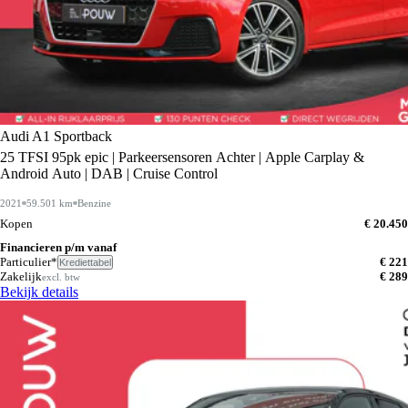
Audi A1 Sportback
25 TFSI 95pk epic | Parkeersensoren Achter | Apple Carplay &
Android Auto | DAB | Cruise Control
2021
59.501 km
Benzine
Kopen
€ 20.450
Financieren p/m vanaf
Particulier*
€ 221
Krediettabel
Zakelijk
€ 289
excl. btw
Bekijk details