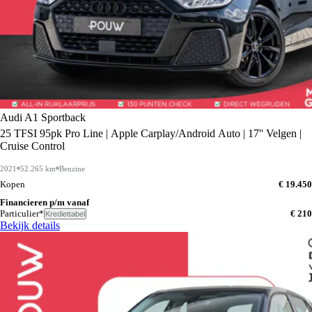
Audi A1 Sportback
25 TFSI 95pk Pro Line | Apple Carplay/Android Auto | 17'' Velgen |
Cruise Control
2021
52.265 km
Benzine
Kopen
€ 19.450
Financieren p/m vanaf
Particulier*
€ 210
Krediettabel
Bekijk details