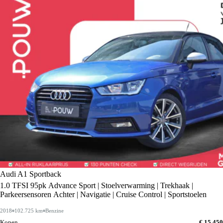
Audi A1 Sportback
1.0 TFSI 95pk Advance Sport | Stoelverwarming | Trekhaak |
Parkeersensoren Achter | Navigatie | Cruise Control | Sportstoelen
2018
102.725 km
Benzine
Kopen
€ 15.450