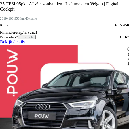
25 TFSI 95pk | All-Seasonbanden | Lichtmetalen Velgen | Digital
Cockpit
2019
100.956 km
Benzine
Kopen
€ 15.450
Financieren p/m vanaf
Particulier*
€ 167
Krediettabel
Bekijk details