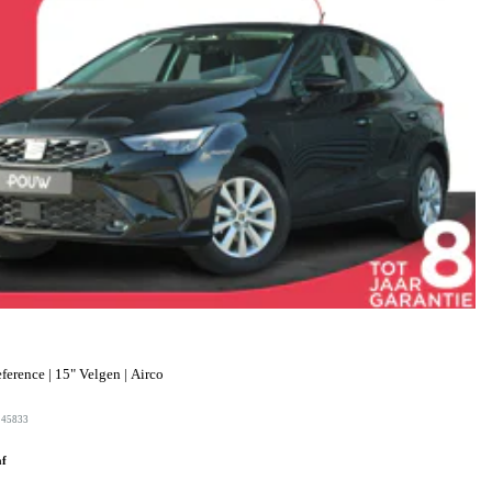
erence | 15" Velgen | Airco
245833
af