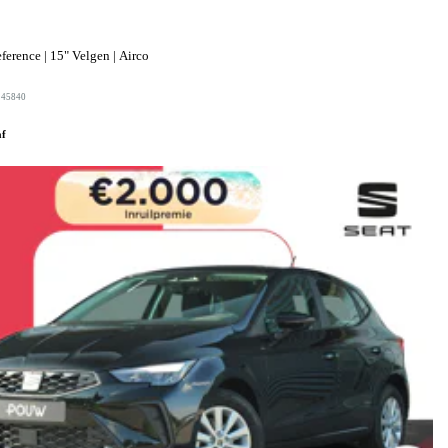
erence | 15" Velgen | Airco
245840
af