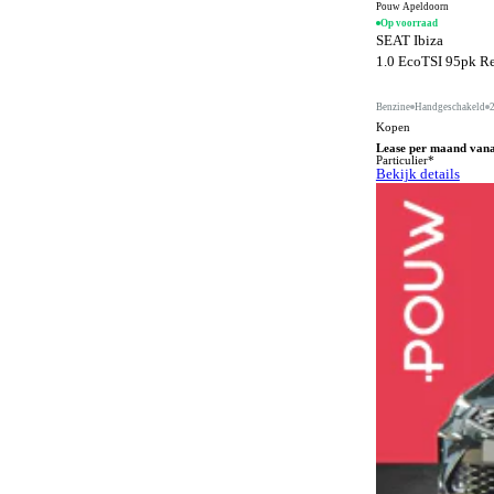
Pouw Apeldoorn
Cruise control
112
Op voorraad
SEAT Ibiza
Dakrails
362
1.0 EcoTSI 95pk Ref
Dakspoiler
127
Benzine
Handgeschakeld
Differentieelslot
12
Kopen
Lease per maand van
Digitaal instrumentenpaneel
91
Particulier*
Bekijk details
Digitale radio-ontvangst
1
Dodehoeksignalering
576
Draadloos opladen mobiele telefoon
601
ESP
595
Elektrisch bedienbaar dakraam
135
Elektrisch bedienbare achterklep
368
Elektrisch bedienbare ramen achter
299
Elektrisch bedienbare ramen voor
330
Elektrisch bedienbare ramen voor en achter
304