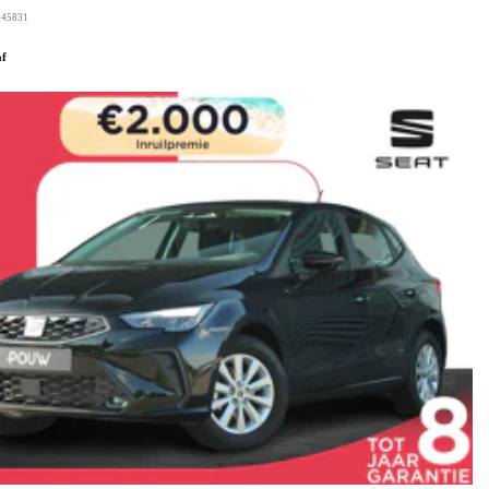
245831
af