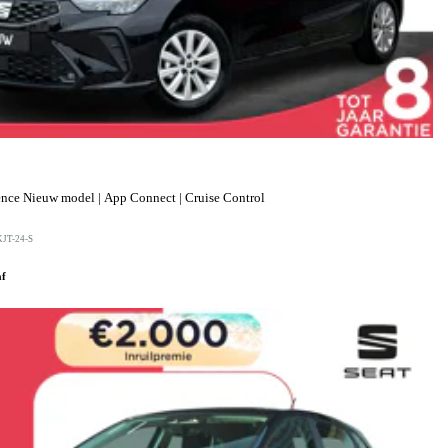
ence Nieuw model | App Connect | Cruise Control
KJT-24-S
af