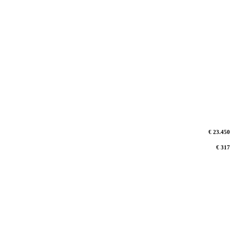
€ 23.450
€ 317