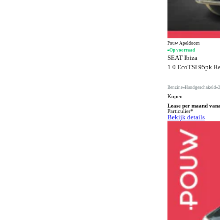
Elektrisch inklapbare buitenspiegels
526
Elektrisch uitklapbare trekhaak
112
Elektrisch verstelbare bestuurdersstoel
7
Pouw Apeldoorn
Op voorraad
Elektrisch verstelbare bestuurdersstoel met
217
SEAT Ibiza
geheugen
1.0 EcoTSI 95pk Ref
Elektrisch verstelbare buitenspiegels
619
Benzine
Handgeschakeld
Elektrisch verstelbare passagiersstoel
58
Kopen
Lease per maand van
Elektrisch verstelbare passagiersstoel met
36
Particulier*
geheugen
Bekijk details
Elektrisch verstelbare voorstoel
98
Elektrisch verstelbare voorstoel met geheugen
33
Elektrisch verstelbare voorstoelen
152
Elektrisch verstelbare voorstoelen met geheugen
21
Elektronische handrem
70
Elektronische remkrachtverdeling
77