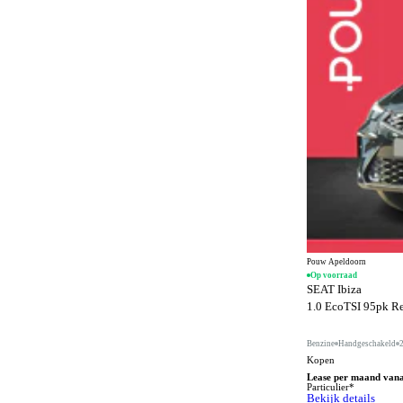
Actieve rijstrookassistent
606
Adaptief schokdempingssysteem
83
Adaptieve bochtenverlichting
158
Adaptieve grootlichtassistent
309
Adaptive cruise control
682
Airbag bestuurder
614
Airbag passagier
612
Airbags
2
Airconditioning
31
Pouw Apeldoorn
Airconditioning achter
237
Op voorraad
SEAT Ibiza
Alarmsysteem
728
1.0 EcoTSI 95pk Ref
Alarmsysteem klasse I
558
Benzine
Handgeschakeld
Alarmsysteem klasse III
41
Kopen
Lease per maand van
Alcantara bekleding
76
Particulier*
Bekijk details