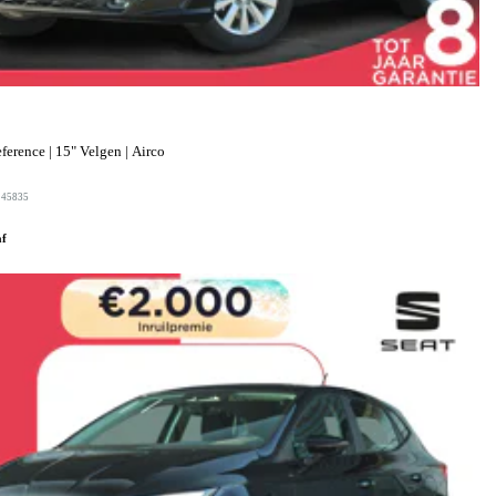
erence | 15" Velgen | Airco
245835
af