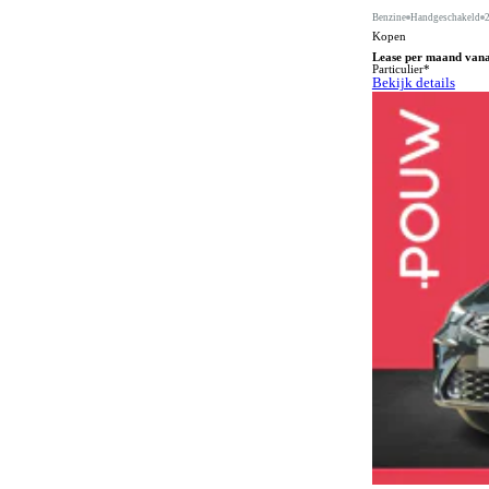
Bestuurdersstoel met massagefunctie
124
Benzine
Handgeschakeld
Kopen
Bluetooth carkit
70
Lease per maand van
Particulier*
Bochtenverlichting
Bekijk details
315
Boordcomputer
117
Botspreventiesysteem
623
Botswaarschuwingsysteem
392
Buitenspiegels in carrosseriekleur
228
Buitentemperatuurmeter
31
Bumpers in carrosseriekleur
172
Carkit
48
Centrale deurvergrendeling afstandbediend
355
Climate control
600
Comfortstoelen
228
Connected services
628