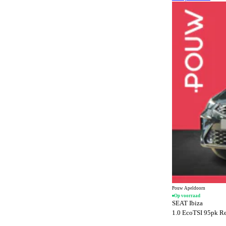
Android Auto
699
Anti-slipregeling
537
Antiblokkeersysteem
691
Apple CarPlay
699
Automatisch dimmende binnenspiegel
685
Automatisch dimmende buitenspiegels
180
Automatisch noodremsysteem
623
Automatische dimlichten
416
Automatische parkeerassistent
313
Bagageafdekking
145
Bagagescheidingsnet
94
Bandenreparatieset
70
Pouw Apeldoorn
Op voorraad
Bandenspanningscontrole
698
SEAT Ibiza
1.0 EcoTSI 95pk Ref
Bestuurdersstoel in hoogte verstelbaar
238