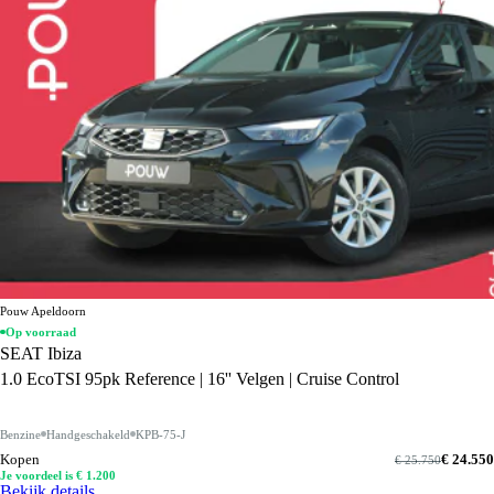
Pouw Apeldoorn
Op voorraad
SEAT Ibiza
1.0 EcoTSI 95pk Reference | 16'' Velgen | Cruise Control
Benzine
Handgeschakeld
KPB-75-J
Kopen
€ 24.550
€ 25.750
Je voordeel is € 1.200
Bekijk details