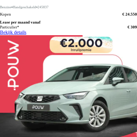
Benzine
Handgeschakeld
245837
Kopen
€ 24.550
Lease per maand vanaf
Particulier*
€ 309
Bekijk details