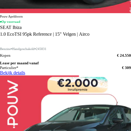
Pouw Apeldoorn
Op voorraad
SEAT Ibiza
1.0 EcoTSI 95pk Reference | 15" Velgen | Airco
Benzine
Handgeschakeld
245831
Kopen
€ 24.550
Lease per maand vanaf
Particulier*
€ 309
Bekijk details