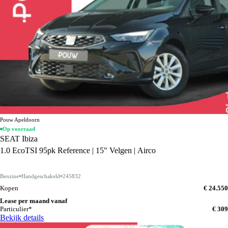
Pouw Apeldoorn
Op voorraad
SEAT Ibiza
1.0 EcoTSI 95pk Reference | 15" Velgen | Airco
Benzine
Handgeschakeld
245832
Kopen
€ 24.550
Lease per maand vanaf
Particulier*
€ 309
Bekijk details