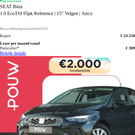
Op voorraad
SEAT Ibiza
1.0 EcoTSI 95pk Reference | 15" Velgen | Airco
Benzine
Handgeschakeld
245838
Kopen
€ 24.550
Lease per maand vanaf
Particulier*
€ 309
Bekijk details