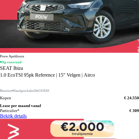
Pouw Apeldoorn
Op voorraad
SEAT Ibiza
1.0 EcoTSI 95pk Reference | 15" Velgen | Airco
Benzine
Handgeschakeld
245840
Kopen
€ 24.550
Lease per maand vanaf
Particulier*
€ 309
Bekijk details