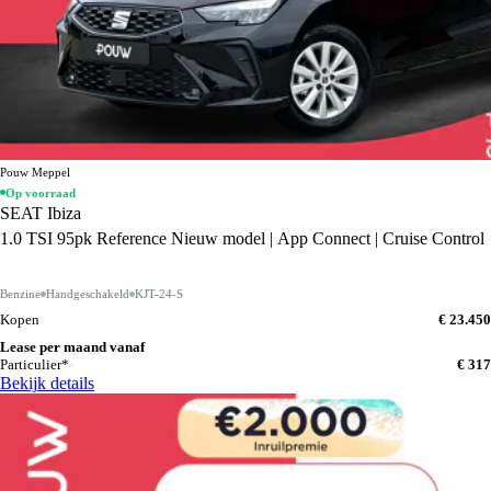
Pouw Meppel
Op voorraad
SEAT Ibiza
1.0 TSI 95pk Reference Nieuw model | App Connect | Cruise Control
Benzine
Handgeschakeld
KJT-24-S
Kopen
€ 23.450
Lease per maand vanaf
Particulier*
€ 317
Bekijk details