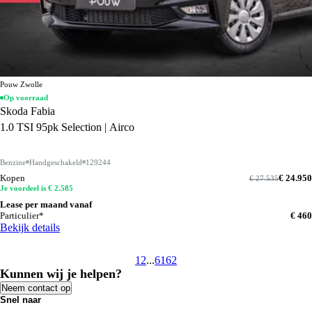
Pouw Zwolle
Op voorraad
Skoda Fabia
1.0 TSI 95pk Selection | Airco
Benzine
Handgeschakeld
129244
Kopen
€ 24.950
€ 27.535
Je voordeel is € 2.585
Lease per maand vanaf
Particulier*
€ 460
Bekijk details
1
2
...
61
62
Kunnen wij je helpen?
Neem contact op
Snel naar