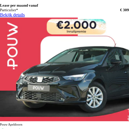
Lease per maand vanaf
Particulier*
€ 309
Bekijk details
Pouw Apeldoorn