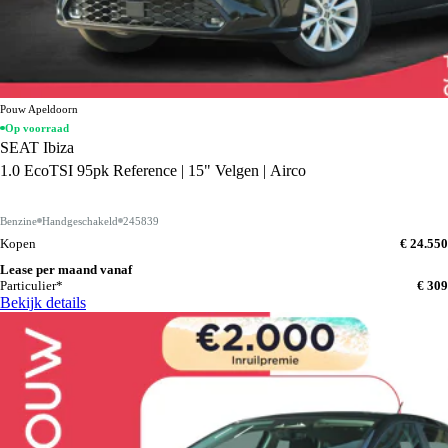
Pouw Apeldoorn
Op voorraad
SEAT Ibiza
1.0 EcoTSI 95pk Reference | 15" Velgen | Airco
Benzine
Handgeschakeld
245839
Kopen
€ 24.550
Lease per maand vanaf
Particulier*
€ 309
Bekijk details