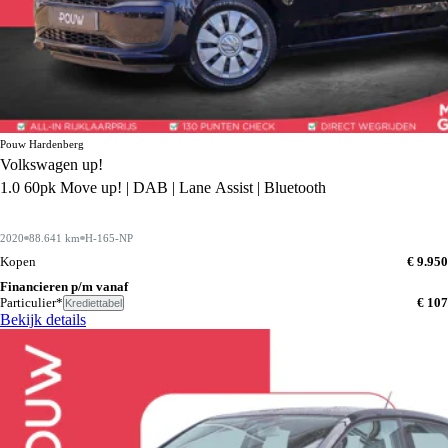
Pouw Hardenberg
Volkswagen up!
1.0 60pk Move up! | DAB | Lane Assist | Bluetooth
2020
88.641 km
H-165-NP
Kopen
€ 9.950
Financieren p/m vanaf
Particulier*
€ 107
Krediettabel
Bekijk details