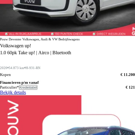
Pouw Deventer Volkswagen, Audi & VW Bedrijfswagens
Volkswagen up!
1.0 60pk Take up! | Airco | Bluetooth
2020
54.873 km
H-931-RN
Kopen
€ 11.200
Financieren p/m vanaf
Particulier*
€ 121
Krediettabel
Bekijk details