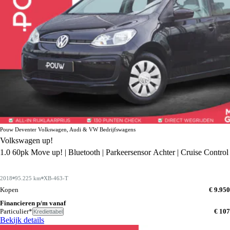
Pouw Deventer Volkswagen, Audi & VW Bedrijfswagens
Volkswagen up!
1.0 60pk Move up! | Bluetooth | Parkeersensor Achter | Cruise Control
2018
95.225 km
XB-463-T
Kopen
€ 9.950
Financieren p/m vanaf
Particulier*
€ 107
Krediettabel
Bekijk details