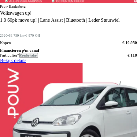
Pouw Hardenberg
Volkswagen up!
1.0 60pk move up! | Lane Assist | Bluetooth | Leder Stuurwiel
2020
88.759 km
J-870-GH
Kopen
€ 10.950
Financieren p/m vanaf
Particulier*
€ 118
Krediettabel
Bekijk details