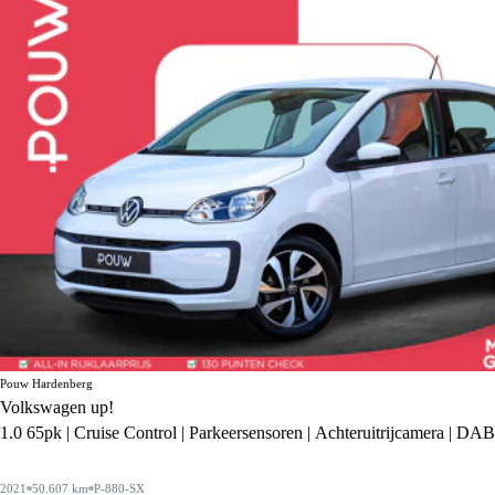
Pouw Hardenberg
Volkswagen up!
1.0 65pk | Cruise Control | Parkeersensoren | Achteruitrijcamera | DAB
2021
50.607 km
P-880-SX