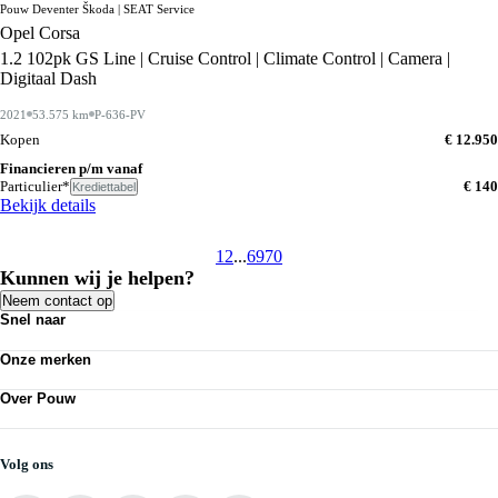
Pouw Deventer Škoda | SEAT Service
Opel Corsa
1.2 102pk GS Line | Cruise Control | Climate Control | Camera |
Digitaal Dash
2021
53.575 km
P-636-PV
Kopen
€ 12.950
Financieren p/m vanaf
Particulier*
€ 140
Krediettabel
Bekijk details
1
2
...
69
70
Kunnen wij je helpen?
Neem contact op
Snel naar
Acties
Onze merken
Bedrijfswagens
Kennisbank
Volkswagen
Nieuws
Over Pouw
Audi
Personenauto's
SEAT
Contact vestiging
Vestigingen
Škoda
Mijn Pouw
Werkplaatsafspraak maken
CUPRA
Over Pouw
Volg ons
VW Bedrijfswagens
Vacatures