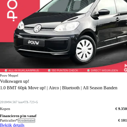
Pouw Meppel
Volkswagen up!
1.0 BMT 60pk Move up! | Airco | Bluetooth | All Season Banden
2018
94.567 km
TX-723-G
Kopen
€ 9.350
Financieren p/m vanaf
Particulier*
€ 101
Krediettabel
Bekijk details