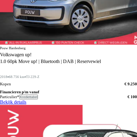
Pouw Hardenberg
Volkswagen up!
1.0 60pk Move up! | Bluetooth | DAB | Reservewiel
2018
68.756 km
TJ-229-Z
Kopen
€ 9.250
Financieren p/m vanaf
Particulier*
€ 100
Krediettabel
Bekijk details