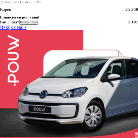
2021
55.985 km
K-503-XV
Kopen
€ 9.950
Financieren p/m vanaf
Particulier*
€ 107
Krediettabel
Bekijk details