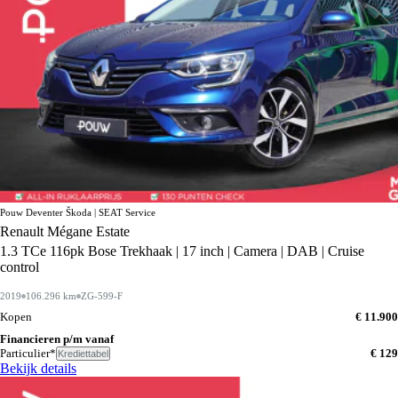
Pouw Deventer Škoda | SEAT Service
Renault Mégane Estate
1.3 TCe 116pk Bose Trekhaak | 17 inch | Camera | DAB | Cruise
control
2019
106.296 km
ZG-599-F
Kopen
€ 11.900
Financieren p/m vanaf
Particulier*
€ 129
Krediettabel
Bekijk details