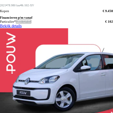
2021
78.980 km
K-502-XV
Kopen
€ 9.450
Financieren p/m vanaf
Particulier*
€ 102
Krediettabel
Bekijk details