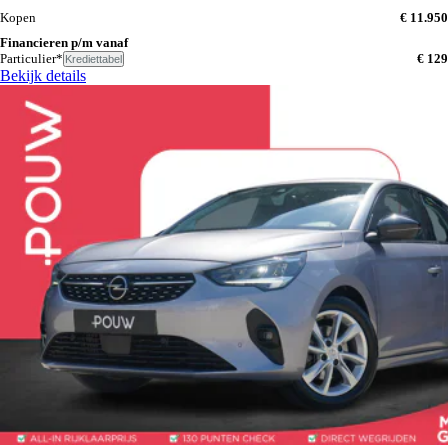
Kopen
€ 11.950
Financieren p/m vanaf
Particulier*
€ 129
Krediettabel
Bekijk details