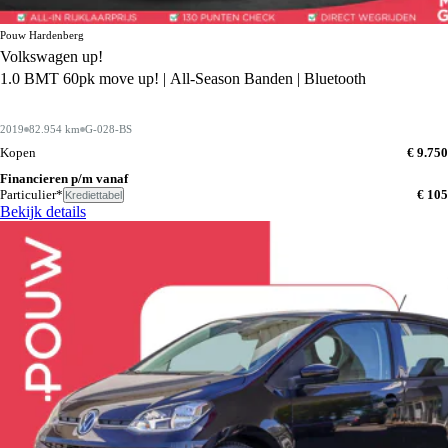
Pouw Hardenberg
Volkswagen up!
1.0 BMT 60pk move up! | All-Season Banden | Bluetooth
2019
82.954 km
G-028-BS
Kopen
€ 9.750
Financieren p/m vanaf
Particulier*
€ 105
Krediettabel
Bekijk details