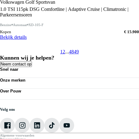
Volkswagen Golf Sportsvan
1.0 TSI 115pk DSG Comfortline | Adaptive Cruise | Climatronic |
Parkeersensoren
Benzine
Automaat
XD-105-F
Kopen
€ 15.900
Bekijk details
1
2
...
48
49
Kunnen wij je helpen?
Neem contact op
Snel naar
Acties
Onze merken
Bedrijfswagens
Personenauto's
Volkswagen
Kennisbank
Over Pouw
Audi
Nieuws
SEAT
Over Pouw
Vestigingen
Škoda
Contact vestiging
Werkplaatsafspraak maken
CUPRA
Vacatures
Volg ons
VW Bedrijfswagens
Mijn Pouw
Algemene voorwaarden