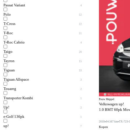
Passat Variant
4
Polo
52
T-Cross
22
T-Roc
51
T-Roc Cabrio
4
Taigo
20
Tayron
15
Tiguan
33
Tiguan Allspace
3
Touareg
2
Transporter Kombi
1
Pouw Meppel
Volkswagen up!
Up!
2
1.0 BMT 60pk Move 
e-Golf 136pk
1
2018
94.567 km
TX-723-
up!
7
Kopen