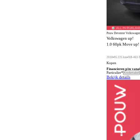
Anti-slipregeling
277
Antiblokkeersysteem
318
Apple CarPlay
265
Pouw Deventer Volkswagen
Automatisch dimmende binnenspiegel
282
Volkswagen up!
1.0 60pk Move up! |
Automatisch dimmende buitenspiegels
31
Automatisch noodremsysteem
310
2018
95.225 km
XB-463-
Kopen
Automatische dimlichten
225
Financieren p/m vana
Particulier*
Krediettabel
Automatische parkeerassistent
125
Bekijk details
Bagageafdekking
40
Bagagescheidingsnet
30
Bandenspanningscontrole
318
Bestuurdersstoel in hoogte verstelbaar
207
Bestuurdersstoel met massagefunctie
56
Bluetooth carkit
1