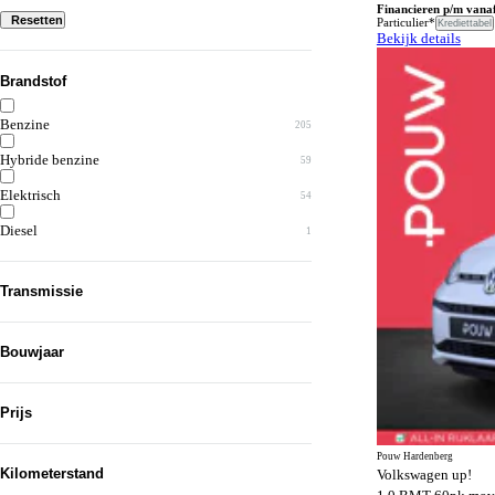
Financieren p/m vana
Resetten
Particulier*
Krediettabel
Bekijk details
Brandstof
Benzine
205
Hybride benzine
59
Elektrisch
54
Diesel
1
Transmissie
Automaat
196
Bouwjaar
Handgeschakeld
123
Van...
Prijs
Tot en met...
Pouw Hardenberg
Kilometerstand
Volkswagen up!