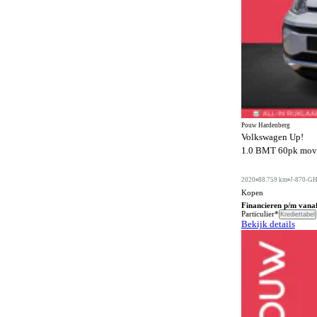
Bochtenverlichting
124
Boordcomputer
127
Botspreventiesysteem
309
Botswaarschuwingsysteem
219
Buitenspiegels in carrosseriekleur
99
Bumpers in carrosseriekleur
118
Pouw Hardenberg
Volkswagen Up!
Carkit
61
1.0 BMT 60pk move u
Centrale deurvergrendeling afstandbediend
179
2020
88.759 km
J-870-G
Climate control
Kopen
253
Financieren p/m vana
Comfortstoelen
Particulier*
Krediettabel
119
Bekijk details
Connected services
295
Cruise control
29
DVD speler
2
Dakrails
179