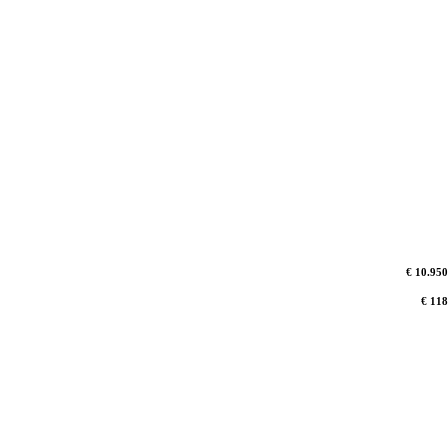
€ 10.950
€ 118