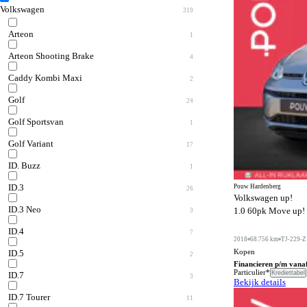
Volkswagen
319
Arteon
1
Private lease de Polo extra scherp.
Arteon Shooting Brake
4
apps
Alles voor jouw zorgeloze zomer.
Caddy Kombi Maxi
2
Golf
24
Golf Sportsvan
1
Golf Variant
17
ID. Buzz
1
Pouw Hardenberg
ID.3
26
Volkswagen up!
ID.3 Neo
1.0 60pk Move up! 
3
ID.4
7
2018
68.756 km
TJ-229-Z
Kopen
ID.5
2
Financieren p/m vana
Particulier*
Krediettabel
ID.7
3
Bekijk details
ID.7 Tourer
11