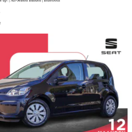
up! | All-Season Banden | Bluetooth
S
f