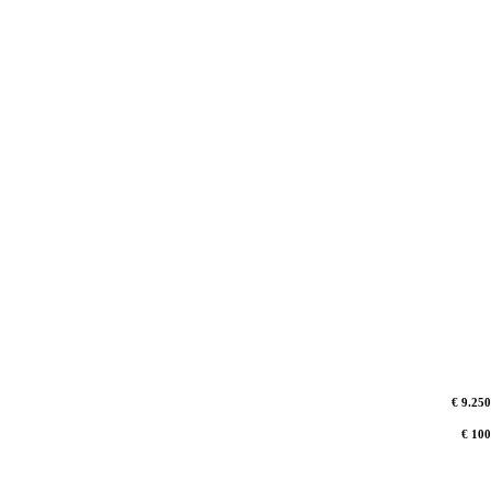
€ 9.250
€ 100