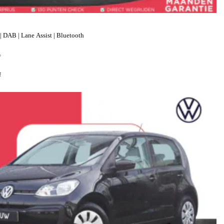
 DAB | Lane Assist | Bluetooth
P
f