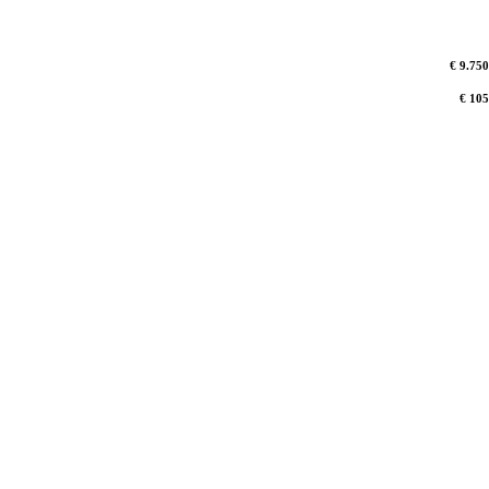
€ 9.750
€ 105